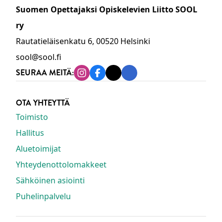
Suomen Opettajaksi Opiskelevien Liitto SOOL
ry
Rautatieläisenkatu 6, 00520 Helsinki
sool@sool.fi
SEURAA MEITÄ:
Instagram
Facebook
Tiktok
Linkedin
OTA YHTEYTTÄ
Toimisto
Hallitus
Aluetoimijat
Yhteydenottolomakkeet
Sähköinen asiointi
Puhelinpalvelu