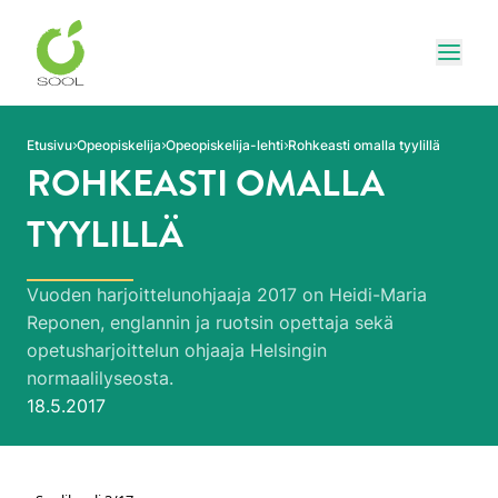
Siirry sivun sisältöön
Näytä
Etusivu
Opeopiskelija
Opeopiskelija-lehti
Rohkeasti omalla tyylillä
ROHKEASTI OMALLA
TYYLILLÄ
Vuoden harjoittelunohjaaja 2017 on Heidi-Maria
Reponen, englannin ja ruotsin opettaja sekä
opetusharjoittelun ohjaaja Helsingin
normaalilyseosta.
Julkaistu:
18.5.2017