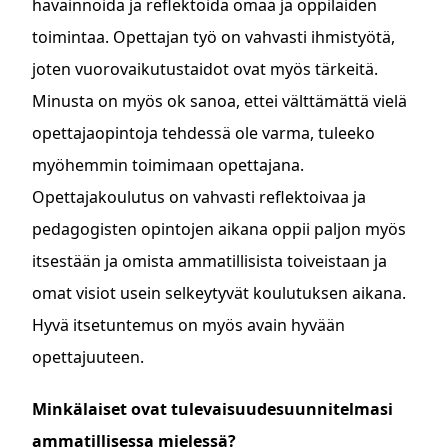
havainnoida ja reflektoida omaa ja oppilaiden
toimintaa. Opettajan työ on vahvasti ihmistyötä,
joten vuorovaikutustaidot ovat myös tärkeitä.
Minusta on myös ok sanoa, ettei välttämättä vielä
opettajaopintoja tehdessä ole varma, tuleeko
myöhemmin toimimaan opettajana.
Opettajakoulutus on vahvasti reflektoivaa ja
pedagogisten opintojen aikana oppii paljon myös
itsestään ja omista ammatillisista toiveistaan ja
omat visiot usein selkeytyvät koulutuksen aikana.
Hyvä itsetuntemus on myös avain hyvään
opettajuuteen.
Minkälaiset ovat tulevaisuudesuunnitelmasi
ammatillisessa mielessä?