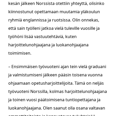
kesän jälkeen Norssista otettiin yhteyttä, olisinko
kiinnostunut opettamaan muutamia yläkoulun
ryhmiä englannissa ja ruotsissa. Olin onnekas,
että sain työlleni jatkoa vielä tuleville vuosille ja
työhöni lisää vastuutehtäviä, kuten
harjoittelunohjaajana ja luokanohjaajana
toimimisen.
– Ensimmäisen työvuoteni ajan tein vielä graduani
ja valmistumiseni jälkeen pääsin toisena vuonna
ohjaamaan opetusharjoittelijoita. Tämä on neljäs
työvuoteni Norssilla, kolmas harjoittelunohjaajana
ja toinen vuosi päätoimisena tuntiopettajana ja
luokanohjaajana. Olen saanut olla osana valtavan