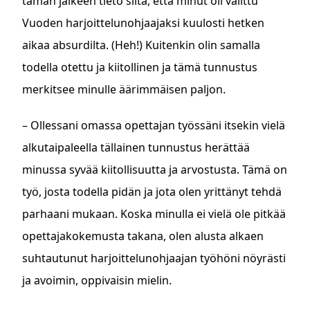
tämän jälkeen tieto siitä, että minut oli valittu
Vuoden harjoittelunohjaajaksi kuulosti hetken
aikaa absurdilta. (Heh!) Kuitenkin olin samalla
todella otettu ja kiitollinen ja tämä tunnustus
merkitsee minulle äärimmäisen paljon.
– Ollessani omassa opettajan työssäni itsekin vielä
alkutaipaleella tällainen tunnustus herättää
minussa syvää kiitollisuutta ja arvostusta. Tämä on
työ, josta todella pidän ja jota olen yrittänyt tehdä
parhaani mukaan. Koska minulla ei vielä ole pitkää
opettajakokemusta takana, olen alusta alkaen
suhtautunut harjoittelunohjaajan työhöni nöyrästi
ja avoimin, oppivaisin mielin.