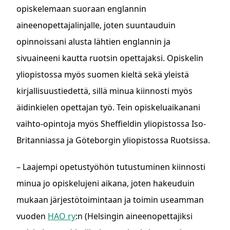
opiskelemaan suoraan englannin
aineenopettajalinjalle, joten suuntauduin
opinnoissani alusta lähtien englannin ja
sivuaineeni kautta ruotsin opettajaksi. Opiskelin
yliopistossa myös suomen kieltä sekä yleistä
kirjallisuustiedettä, sillä minua kiinnosti myös
äidinkielen opettajan työ. Tein opiskeluaikanani
vaihto-opintoja myös Sheffieldin yliopistossa Iso-
Britanniassa ja Göteborgin yliopistossa Ruotsissa.
– Laajempi opetustyöhön tutustuminen kiinnosti
minua jo opiskelujeni aikana, joten hakeuduin
mukaan järjestötoimintaan ja toimin useamman
vuoden
HAO ry
:n (Helsingin aineenopettajiksi