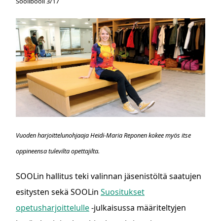
Soolibooli 3/17
Vuoden harjoittelunohjaaja Heidi-Maria Reponen kokee myös itse
oppineensa tulevilta opettajilta.
SOOLin hallitus teki valinnan jäsenistöltä saatujen
esitysten sekä SOOLin
Suositukset
opetusharjoittelulle
-julkaisussa määriteltyjen