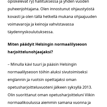
opiskelevat ry) hallituksessa ja yhden vuoden
puheenjohtajana. Olen innostunut ohjaustyöstä
kovasti ja olen tällä hetkellä mukana ohjaajuuden
voimavaroja ja keinoja vahvistavassa
täydennyskoulutuksessa.
Miten päädyit Helsingin normaalilyseoon
harjoittelunohjaajaksi?
– Minulla kävi tuuri ja pääsin Helsingin
normaalilyseoon töihin aluksi sivutoimiseksi
englannin ja ruotsin opettajaksi oman
opetusharjoitteluvuoteni jälkeen syksyllä 2013.
Olin suorittanut oman opetusharjoitteluni Viikin
normaalikoulussa aiemmin samana vuonna ja