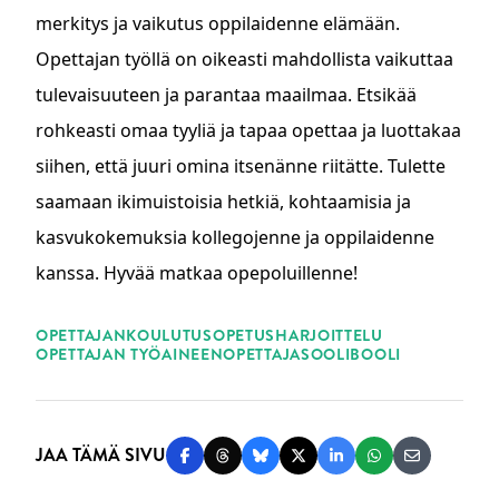
merkitys ja vaikutus oppilaidenne elämään.
Opettajan työllä on oikeasti mahdollista vaikuttaa
tulevaisuuteen ja parantaa maailmaa. Etsikää
rohkeasti omaa tyyliä ja tapaa opettaa ja luottakaa
siihen, että juuri omina itsenänne riitätte. Tulette
saamaan ikimuistoisia hetkiä, kohtaamisia ja
kasvukokemuksia kollegojenne ja oppilaidenne
kanssa. Hyvää matkaa opepoluillenne!
ASIASANAT
OPETTAJANKOULUTUS
OPETUSHARJOITTELU
OPETTAJAN TYÖ
AINEENOPETTAJA
SOOLIBOOLI
JAA TÄMÄ SIVU
Jaa Facebookissa
Jaa Threadsissa
Jaa Blueskyssä
Jaa Twitterissä
Jaa LinkedInissä
Jaa WhatsAppi
Jaa sähköp