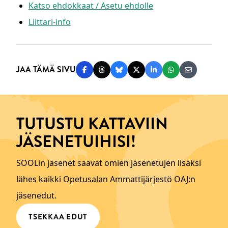
Katso ehdokkaat / Asetu ehdolle
Liittari-info
JAA TÄMÄ SIVU
Jaa Facebookissa
Jaa Threadsissa
Jaa Blueskyssä
Jaa Twitterissä
Jaa LinkedInissä
Jaa WhatsAppi
Jaa sähköp
TUTUSTU KATTAVIIN
JÄSENETUIHISI!
SOOLin jäsenet saavat omien jäsenetujen lisäksi
lähes kaikki Opetusalan Ammattijärjestö OAJ:n
jäsenedut.
TSEKKAA EDUT