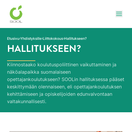
Siirry sivun sisältöön
Näytä
Etusivu
Yhdistyksille
Liittokokous
Hallitukseen?
HALLITUKSEEN?
Kiinnostaako koulutuspoliittinen vaikuttaminen ja
näköalapaikka suomalaiseen
opettajankoulutukseen? SOOLin hallituksessa pääset
keskittymään olennaiseen, eli opettajankoulutuksen
kehittämiseen ja opiskelijoiden edunvalvontaan
valtakunnallisesti.