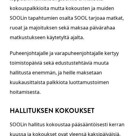
kokouspalkkioita mutta kokousten ja muiden
SOOLin tapahtumien osalta SOOL tarjoaa matkat,
ruoat ja majoituksen sekä maksaa päivärahaa
matkustukseen käytetyltä ajalta.
Puheenjohtajalle ja varapuheenjohtajalle kertyy
toimistopäiviä sekä edustustehtäviä muuta
hallitusta enemmän, ja heille maksetaan
kuukausittaista palkkiota luottamustoimen
hoitamisesta.
HALLITUKSEN KOKOUKSET
SOOLin hallitus kokoustaa pääsääntöisesti kerran
kuussa ja kokoukset ovat yleensä kaksipäiväisiä.