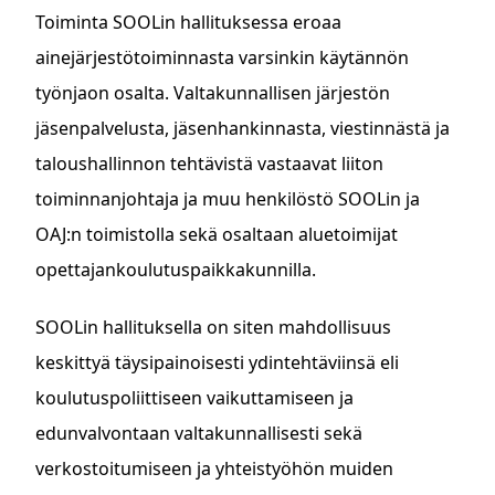
Toiminta SOOLin hallituksessa eroaa
ainejärjestötoiminnasta varsinkin käytännön
työnjaon osalta. Valtakunnallisen järjestön
jäsenpalvelusta, jäsenhankinnasta, viestinnästä ja
taloushallinnon tehtävistä vastaavat liiton
toiminnanjohtaja ja muu henkilöstö SOOLin ja
OAJ:n toimistolla sekä osaltaan aluetoimijat
opettajankoulutuspaikkakunnilla.
SOOLin hallituksella on siten mahdollisuus
keskittyä täysipainoisesti ydintehtäviinsä eli
koulutuspoliittiseen vaikuttamiseen ja
edunvalvontaan valtakunnallisesti sekä
verkostoitumiseen ja yhteistyöhön muiden