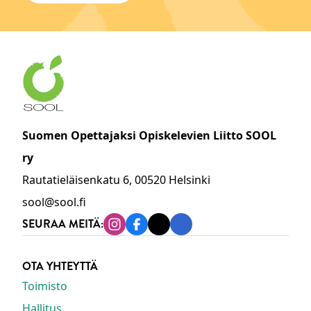
Suomen Opettajaksi Opiskelevien Liitto SOOL
ry
Rautatieläisenkatu 6, 00520 Helsinki
sool@sool.fi
SEURAA MEITÄ:
Instagram
Facebook
Tiktok
Linkedin
OTA YHTEYTTÄ
Toimisto
Hallitus