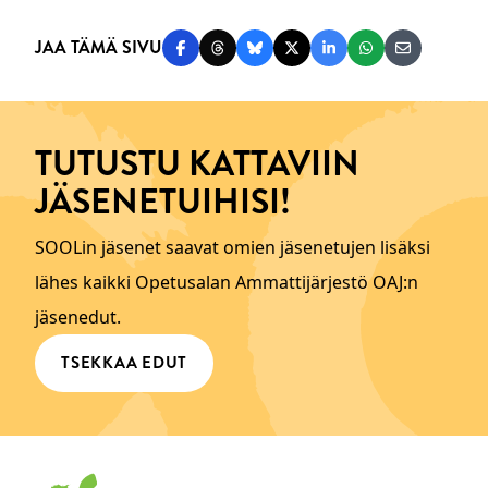
JAA TÄMÄ SIVU
Jaa Facebookissa
Jaa Threadsissa
Jaa Blueskyssä
Jaa Twitterissä
Jaa LinkedInissä
Jaa WhatsAppi
Jaa sähköp
TUTUSTU KATTAVIIN
JÄSENETUIHISI!
SOOLin jäsenet saavat omien jäsenetujen lisäksi
lähes kaikki Opetusalan Ammattijärjestö OAJ:n
jäsenedut.
TSEKKAA EDUT