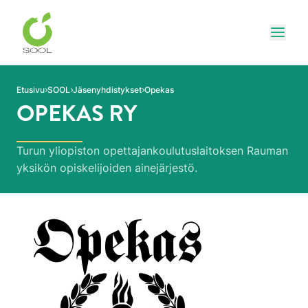
Siirry sivun sisältöön
Näytä
Etusivu
SOOL
Jäsenyhdistykset
Opekas
OPEKAS RY
Turun yliopiston opettajankoulutuslaitoksen Rauman
yksikön opiskelijoiden ainejärjestö.