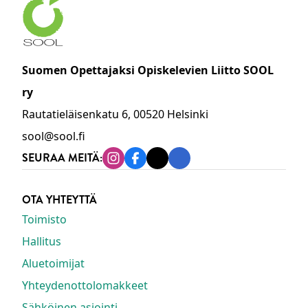
Suomen Opettajaksi Opiskelevien Liitto SOOL
ry
Rautatieläisenkatu 6, 00520 Helsinki
sool@sool.fi
SEURAA MEITÄ:
Instagram
Facebook
Tiktok
Linkedin
OTA YHTEYTTÄ
Toimisto
Hallitus
Aluetoimijat
Yhteydenottolomakkeet
Sähköinen asiointi