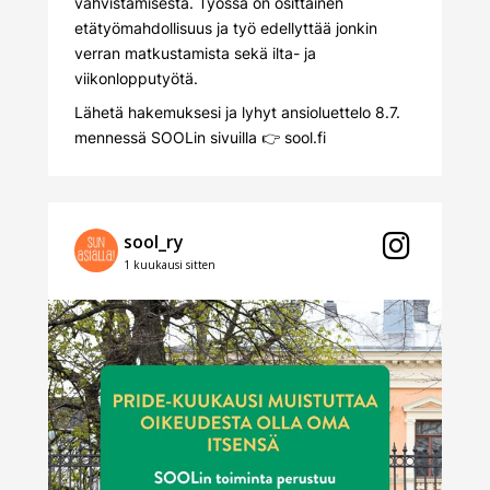
vahvistamisesta. Työssä on osittainen
etätyömahdollisuus ja työ edellyttää jonkin
verran matkustamista sekä ilta- ja
viikonlopputyötä.
Lähetä hakemuksesi ja lyhyt ansioluettelo 8.7.
mennessä SOOLin sivuilla 👉
sool.fi
sool_ry
1 kuukausi sitten