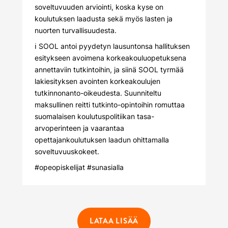
soveltuvuuden arviointi, koska kyse on
koulutuksen laadusta sekä myös lasten ja
nuorten turvallisuudesta.
ℹ️ SOOL antoi pyydetyn lausuntonsa hallituksen
esitykseen avoimena korkeakouluopetuksena
annettaviin tutkintoihin, ja siinä SOOL tyrmää
lakiesityksen avointen korkeakoulujen
tutkinnonanto-oikeudesta. Suunniteltu
maksullinen reitti tutkinto-opintoihin romuttaa
suomalaisen koulutuspolitiikan tasa-
arvoperinteen ja vaarantaa
opettajankoulutuksen laadun ohittamalla
soveltuvuuskokeet.
#opeopiskelijat
#sunasialla
LATAA LISÄÄ