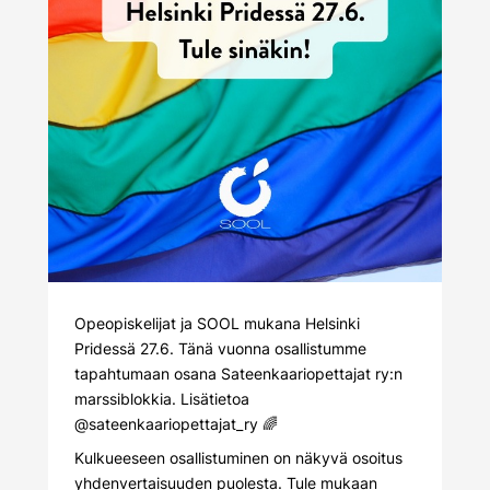
Opeopiskelijat ja SOOL mukana Helsinki
Pridessä 27.6. Tänä vuonna osallistumme
tapahtumaan osana Sateenkaariopettajat ry:n
marssiblokkia. Lisätietoa
@sateenkaariopettajat_ry
🌈
Kulkueeseen osallistuminen on näkyvä osoitus
yhdenvertaisuuden puolesta. Tule mukaan