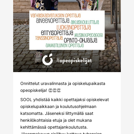
Onnittelut uravalinnasta ja opiskelupaikasta
opeopiskelija! 👏👏👏
SOOL yhdistää kaikki opettajaksi opiskelevat
opiskelupaikkaan ja koulutusohjelmaan
katsomatta. Jäseneksi liittymällä saat
henkilökohtaisia etuja ja olet mukana
kehittämässä opettajankoulutusta.
Jäsenmaksuun sisältyy kattava tuhansien