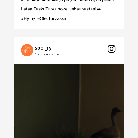
Lataa TaskuTurva sovelluskaupastasi ➡️
#HymyileOletTurvassa
sool_ry
1 kuukausi sitten