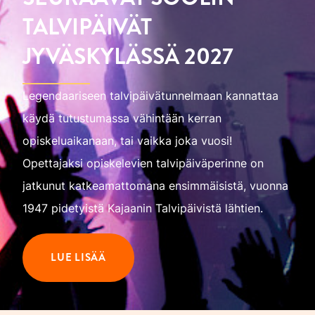
TALVIPÄIVÄT
JYVÄSKYLÄSSÄ 2027
Legendaariseen talvipäivätunnelmaan kannattaa
käydä tutustumassa vähintään kerran
opiskeluaikanaan, tai vaikka joka vuosi!
Opettajaksi opiskelevien talvipäiväperinne on
jatkunut katkeamattomana ensimmäisistä, vuonna
1947 pidetyistä Kajaanin Talvipäivistä lähtien.
LUE LISÄÄ