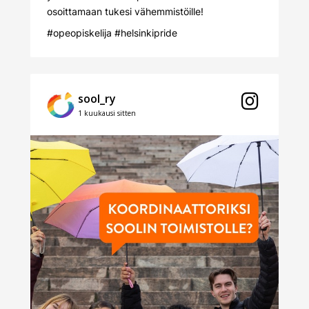
osoittamaan tukesi vähemmistöille!
#opeopiskelija
#helsinkipride
sool_ry
1 kuukausi sitten