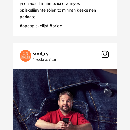
ja oikeus. Tämän tulisi olla myös
opiskelijayhteisöjen toiminnan keskeinen
periaate.
#opeopiskelijat
#pride
sool_ry
1 kuukausi sitten