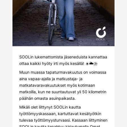
SOOLin lukemattomista jäseneduista kannattaa
ottaa kaikki hyöty irti myös kesällä! ☀️🌥️⛈️
Muun muassa tapaturmavakuutus on voimassa
aina vapaa-ajalla ja matkustaja- ja
matkatavara­vakuutukset myös kotimaan
matkoilla, kun ne suuntautuvat yli 50 kilometrin
päähän omasta asuinpaikasta.
Mikäli olet liittynyt SOOLin kautta
työttömyyskassaan, kartuttavat kesätyötkin
tulevaa työttömyysturvaasi. Kassaan liittyminen
SOOLin kautta tapahtuu kirjautumalla Omat