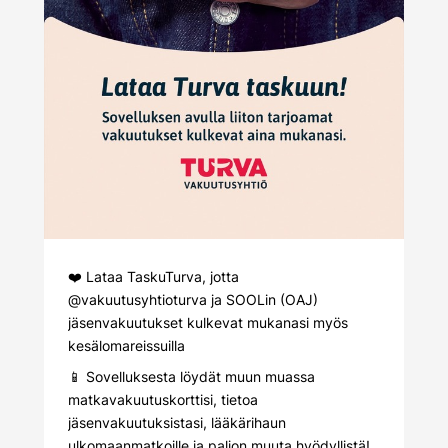
❤️ Lataa TaskuTurva, jotta
@vakuutusyhtioturva
ja SOOLin (OAJ)
jäsenvakuutukset kulkevat mukanasi myös
kesälomareissuilla
📱 Sovelluksesta löydät muun muassa
matkavakuutuskorttisi, tietoa
jäsenvakuutuksistasi, lääkärihaun
ulkomaanmatkoille ja paljon muuta hyödyllistä!