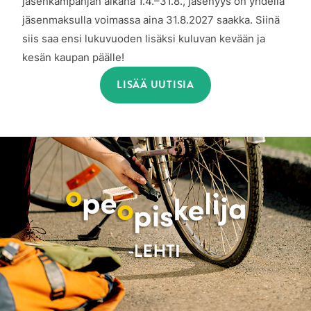
jäsenkampanjan aikana 1.4.–31.8., jäsenyys on yhdellä
jäsenmaksulla voimassa aina 31.8.2027 saakka. Siinä
siis saa ensi lukuvuoden lisäksi kuluvan kevään ja
kesän kaupan päälle!
LISÄÄ UUTISIA