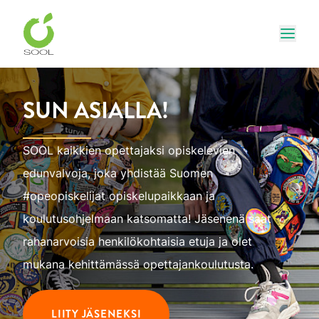
Siirry sivun sisältöön
Näytä
SUN ASIALLA!
SOOL kaikkien opettajaksi opiskelevien
edunvalvoja, joka yhdistää Suomen
#opeopiskelijat opiskelupaikkaan ja
koulutusohjelmaan katsomatta! Jäsenenä saat
rahanarvoisia henkilökohtaisia etuja ja olet
mukana kehittämässä opettajankoulutusta.
LIITY JÄSENEKSI