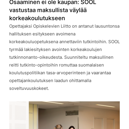
Osaaminen ei ole kaupan: SOOL
vastustaa maksullista väylää
korkeakoulutukseen
Opettajaksi Opiskelevien Liitto on antanut lausuntonsa
hallituksen esitykseen avoimena
korkeakouluopetuksena annettaviin tutkintoihin. SOOL
tyrmää lakiesityksen avointen korkeakoulujen
tutkinnonanto-oikeudesta. Suunniteltu maksullinen
reitti tutkinto-opintoihin romuttaa suomalaisen
koulutuspolitiikan tasa-arvoperinteen ja vaarantaa
opettajankoulutuksen laadun ohittamalla
soveltuvuuskokeet.