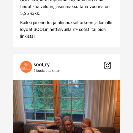
tiedot -palveluun, jäsenmaksu tänä vuonna on
5,25 €/kk.
Kaikki jäsenedut ja alennukset arkeen ja lomalle
löydät SOOLin nettisivuilta 👉
sool.fi
tai bion
linkistä!
sool_ry
2 kuukautta sitten