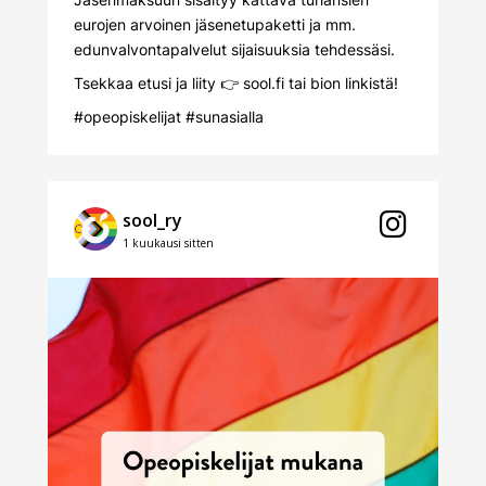
eurojen arvoinen jäsenetupaketti ja mm.
edunvalvontapalvelut sijaisuuksia tehdessäsi.
Tsekkaa etusi ja liity 👉
sool.fi
tai bion linkistä!
#opeopiskelijat
#sunasialla
sool_ry
1 kuukausi sitten