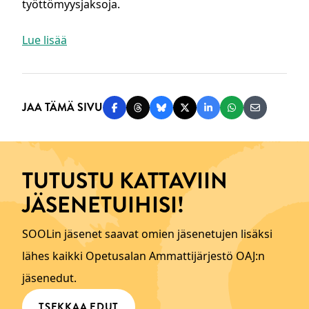
työttömyysjaksoja.
Lue lisää
JAA TÄMÄ SIVU
Jaa Facebookissa
Jaa Threadsissa
Jaa Blueskyssä
Jaa Twitterissä
Jaa LinkedInissä
Jaa WhatsAppi
Jaa sähköp
TUTUSTU KATTAVIIN
JÄSENETUIHISI!
SOOLin jäsenet saavat omien jäsenetujen lisäksi
lähes kaikki Opetusalan Ammattijärjestö OAJ:n
jäsenedut.
TSEKKAA EDUT