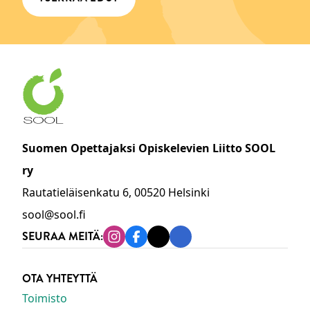
Suomen Opettajaksi Opiskelevien Liitto SOOL
ry
Rautatieläisenkatu 6, 00520 Helsinki
sool@sool.fi
SEURAA MEITÄ:
Instagram
Facebook
Tiktok
Linkedin
OTA YHTEYTTÄ
Toimisto