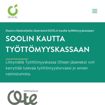
Siirry sivun sisältöön
Näytä
Etusivu
Opiskelijalle
Jäsenedut
SOOLin kautta työttömyyskassaan
SOOLIN KAUTTA
TYÖTTÖMYYSKASSAAN
Liittymällä Työttömyyskassa Otteen jäseneksi voit
kerryttää tulevaa työttömyysturvaasi jo ennen
valmistumista.