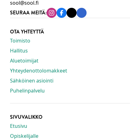
sool@sool.fi
SEURAA MEITÄ:
Instagram
Facebook
Tiktok
Linkedin
OTA YHTEYTTÄ
Toimisto
Hallitus
Aluetoimijat
Yhteydenottolomakkeet
Sähköinen asiointi
Puhelinpalvelu
SIVUVALIKKO
Etusivu
Opiskelijalle