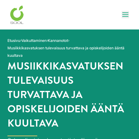
Siirry sivun sisältöön
Näytä
Etusivu
Vaikuttaminen
Kannanotot
Musiikkikasvatuksen tulevaisuus turvattava ja opiskelijoiden ääntä
kuultava
MUSIIKKIKASVATUKSEN
TULEVAISUUS
TURVATTAVA JA
OPISKELIJOIDEN ÄÄNTÄ
KUULTAVA