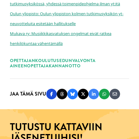
tutkimusyksikössä, yhdessä toimenpideohjelma ilman yt:itä
Oulun yliopisto: Oulun yliopiston kolmen tutkimusyksikön yt-
neuvotteluita esitetään hallitukselle
Mukava ry: Musiikkikasvatuksen ongelmat eivät ratkea
henkilökuntaa vähentämällä
ASIASANAT
OPETTAJANKOULUTUS
EDUNVALVONTA
AINEENOPETTAJA
KANNANOTTO
JAA TÄMÄ SIVU
Jaa Facebookissa
Jaa Threadsissa
Jaa Blueskyssä
Jaa Twitterissä
Jaa LinkedInissä
Jaa WhatsAppi
Jaa sähköp
TUTUSTU KATTAVIIN
JÄSENETUIHISI!