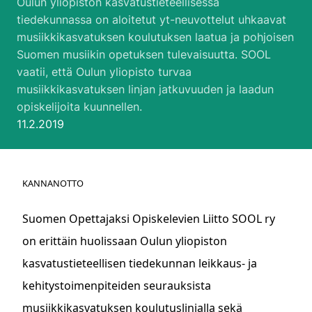
Oulun yliopiston kasvatustieteellisessä
tiedekunnassa on aloitetut yt-neuvottelut uhkaavat
musiikkikasvatuksen koulutuksen laatua ja pohjoisen
Suomen musiikin opetuksen tulevaisuutta. SOOL
vaatii, että Oulun yliopisto turvaa
musiikkikasvatuksen linjan jatkuvuuden ja laadun
opiskelijoita kuunnellen.
Julkaistu:
11.2.2019
KANNANOTTO
Suomen Opettajaksi Opiskelevien Liitto SOOL ry
on erittäin huolissaan Oulun yliopiston
kasvatustieteellisen tiedekunnan leikkaus- ja
kehitystoimenpiteiden seurauksista
musiikkikasvatuksen koulutuslinjalla sekä