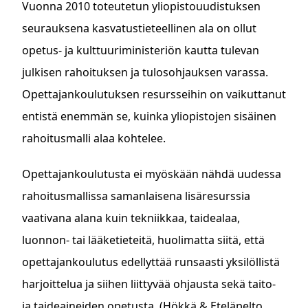
Vuonna 2010 toteutetun yliopistouudistuksen
seurauksena kasvatustieteellinen ala on ollut
opetus- ja kulttuuriministeriön kautta tulevan
julkisen rahoituksen ja tulosohjauksen varassa.
Opettajankoulutuksen resursseihin on vaikuttanut
entistä enemmän se, kuinka yliopistojen sisäinen
rahoitusmalli alaa kohtelee.
Opettajankoulutusta ei myöskään nähdä uudessa
rahoitusmallissa samanlaisena lisäresurssia
vaativana alana kuin tekniikkaa, taidealaa,
luonnon- tai lääketieteitä, huolimatta siitä, että
opettajankoulutus edellyttää runsaasti yksilöllistä
harjoittelua ja siihen liittyvää ohjausta sekä taito-
ja taideaineiden opetusta. (Hökkä & Eteläpelto