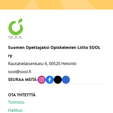
Suomen Opettajaksi Opiskelevien Liitto SOOL
ry
Rautatieläisenkatu 6, 00520 Helsinki
sool@sool.fi
SEURAA MEITÄ:
Instagram
Facebook
Tiktok
Linkedin
OTA YHTEYTTÄ
Toimisto
Hallitus