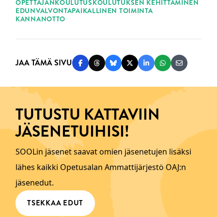
OPETTAJANKOULUTUS
KOULUTUKSEN KEHITTÄMINEN
EDUNVALVONTA
PAIKALLINEN TOIMINTA
KANNANOTTO
JAA TÄMÄ SIVU
Jaa Facebookissa
Jaa Threadsissa
Jaa Blueskyssä
Jaa Twitterissä
Jaa LinkedInissä
Jaa WhatsAppi
Jaa sähköp
TUTUSTU KATTAVIIN
JÄSENETUIHISI!
SOOLin jäsenet saavat omien jäsenetujen lisäksi
lähes kaikki Opetusalan Ammattijärjestö OAJ:n
jäsenedut.
TSEKKAA EDUT