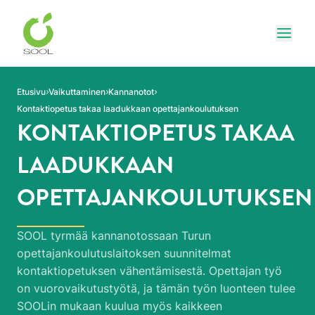
Siirry sivun sisältöön
Näytä
Etusivu
Vaikuttaminen
Kannanotot
Kontaktiopetus takaa laadukkaan opettajankoulutuksen
KONTAKTIOPETUS TAKAA
LAADUKKAAN
OPETTAJANKOULUTUKSEN
SOOL tyrmää kannanotossaan Turun
opettajankoulutuslaitoksen suunnitelmat
kontaktiopetuksen vähentämisestä. Opettajan työ
on vuorovaikutustyötä, ja tämän työn luonteen tulee
SOOLin mukaan kuulua myös kaikkeen