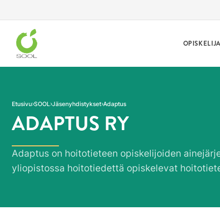
Siirry sivun sisältöön
OPISKELIJ
Etusivu
SOOL
Jäsenyhdistykset
Adaptus
ADAPTUS RY
Adaptus on hoitotieteen opiskelijoiden ainejärjes
yliopistossa hoitotiedettä opiskelevat hoitotiete