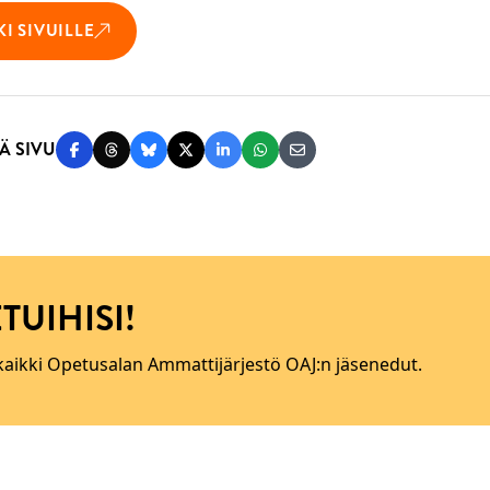
KI SIVUILLE
Ä SIVU
Jaa Facebookissa
Jaa Threadsissa
Jaa Blueskyssä
Jaa Twitterissä
Jaa LinkedInissä
Jaa WhatsAppissa
Jaa sähköpostitse
TUIHISI!
 kaikki Opetusalan Ammattijärjestö OAJ:n jäsenedut.