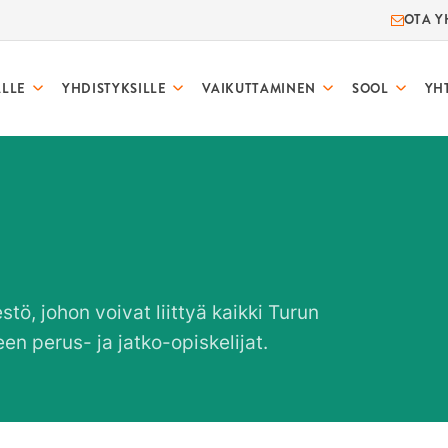
OTA Y
ALLE
YHDISTYKSILLE
VAIKUTTAMINEN
SOOL
YH
tö, johon voivat liittyä kaikki Turun
en perus- ja jatko-opiskelijat.