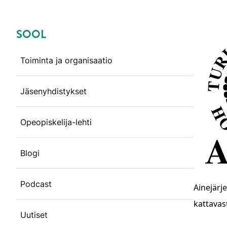
SOOL
Ohita valikko
Toiminta ja organisaatio
Jäsenyhdistykset
Opeopiskelija-lehti
Blogi
Podcast
Ainejärje
kattavast
Uutiset