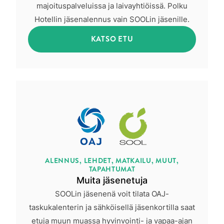
majoituspalveluissa ja laivayhtiöissä. Polku
Hotellin jäsenalennus vain SOOLin jäsenille.
KATSO ETU
ALENNUS, LEHDET, MATKAILU, MUUT,
TAPAHTUMAT
Muita jäsenetuja
SOOLin jäsenenä voit tilata OAJ-
taskukalenterin ja sähköisellä jäsenkortilla saat
etuja muun muassa hyvinvointi- ja vapaa-ajan