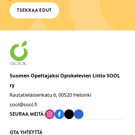
TSEKKAA EDUT
Suomen Opettajaksi Opiskelevien Liitto SOOL
ry
Rautatieläisenkatu 6, 00520 Helsinki
sool@sool.fi
SEURAA MEITÄ:
Instagram
Facebook
Tiktok
Linkedin
OTA YHTEYTTÄ