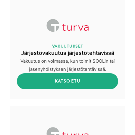
VAKUUTUKSET
Järjestövakuutus järjestötehtävissä
Vakuutus on voimassa, kun toimit SOOLin tai
jäsenyhdistyksen järjestötehtävissä.
KATSO ETU