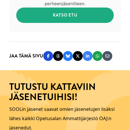
perheenjäsenilleen.
KATSO ETU
JAA TÄMÄ SIVU
Jaa Facebookissa
Jaa Threadsissa
Jaa Blueskyssä
Jaa Twitterissä
Jaa LinkedInissä
Jaa WhatsAppi
Jaa sähköp
TUTUSTU KATTAVIIN
JÄSENETUIHISI!
SOOLin jäsenet saavat omien jäsenetujen lisäksi
lähes kaikki Opetusalan Ammattijärjestö OAJ:n
jäsenedut.