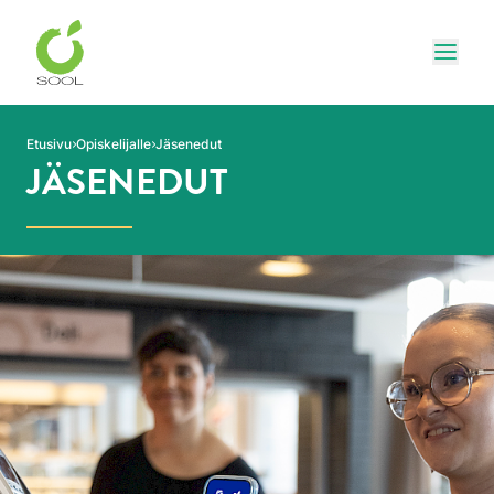
Siirry sivun sisältöön
Näytä
Etusivu
Opiskelijalle
Jäsenedut
JÄSENEDUT