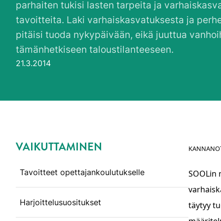
parhaiten tukisi lasten tarpeita ja varhaiskasv
tavoitteita. Laki varhaiskasvatuksesta ja per
pitäisi tuoda nykypäivään, eikä juuttua vanhoih
tämänhetkiseen taloustilanteeseen.
Julkaistu:
21.3.2014
VAIKUTTAMINEN
KANNANO
Ohita valikko
Tavoitteet opettajankoulutukselle
SOOLin m
varhaisk
Harjoittelusuositukset
täytyy t
määritel