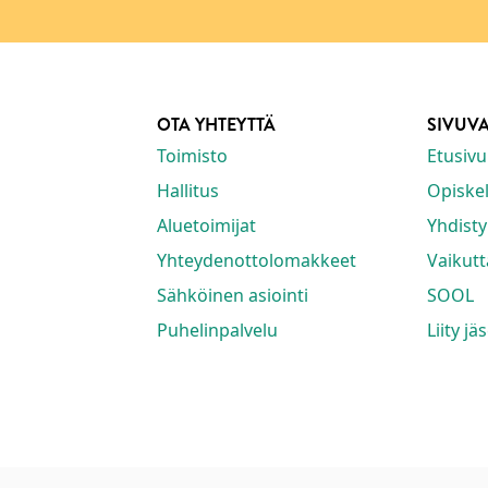
OTA YHTEYTTÄ
SIVUV
Toimisto
Etusivu
Hallitus
Opiskeli
Aluetoimijat
Yhdisty
Yhteydenottolomakkeet
Vaikut
Sähköinen asiointi
SOOL
Puhelinpalvelu
Liity jä