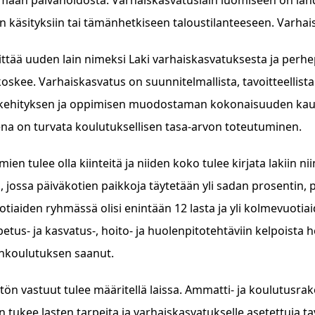
n käsityksiin tai tämänhetkiseen taloustilanteeseen. Varhai
ttää uuden lain nimeksi Laki varhaiskasvatuksesta ja perhepäi
koskee. Varhaiskasvatus on suunnitelmallista, tavoitteellist
kehityksen ja oppimisen muodostaman kokonaisuuden kautta
ena on turvata koulutuksellisen tasa-arvon toteutuminen.
ien tulee olla kiinteitä ja niiden koko tulee kirjata lakiin nii
, jossa päiväkotien paikkoja täytetään yli sadan prosentin,
tiaiden ryhmässä olisi enintään 12 lasta ja yli kolmevuoti
etus- ja kasvatus-, hoito- ja huolenpitotehtäviin kelpoista h
nkoulutuksen saanut.
tön vastuut tulee määritellä laissa. Ammatti- ja koulutusrak
n tukee lasten tarpeita ja varhaiskasvatukselle asetettuja ta