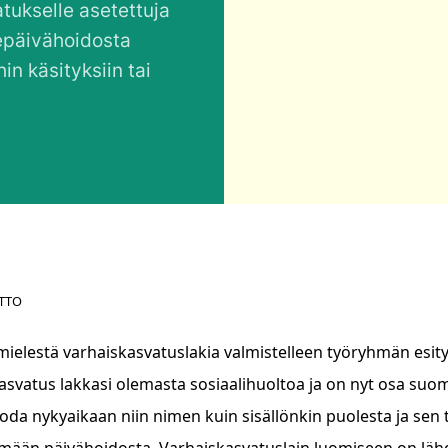
atukselle asetettuja
hepäivähoidosta
in käsityksiin tai
TTO
ielestä varhaiskasvatuslakia valmistelleen työryhmän esitys e
asvatus lakkasi olemasta sosiaalihuoltoa ja on nyt osa suoma
uoda nykyaikaan niin nimen kuin sisällönkin puolesta ja se
mään päivähoidosta. Varhaiskasvatuslain luomiseen on lähde