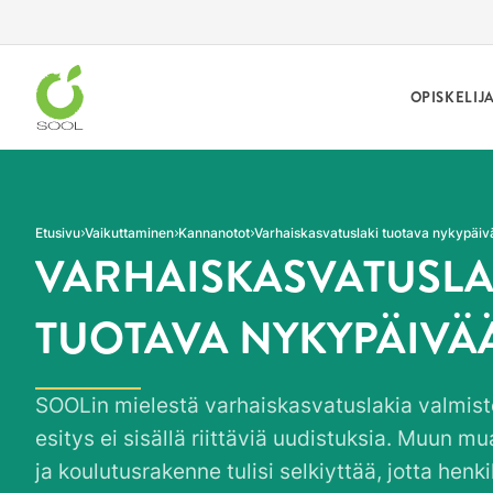
Siirry sivun sisältöön
OPISKELIJ
Etusivu
Vaikuttaminen
Kannanotot
Varhaiskasvatuslaki tuotava nykypäiv
VARHAISKASVATUSLA
TUOTAVA NYKYPÄIVÄ
SOOLin mielestä varhaiskasvatuslakia valmis
esitys ei sisällä riittäviä uudistuksia. Muun 
ja koulutusrakenne tulisi selkiyttää, jotta henk