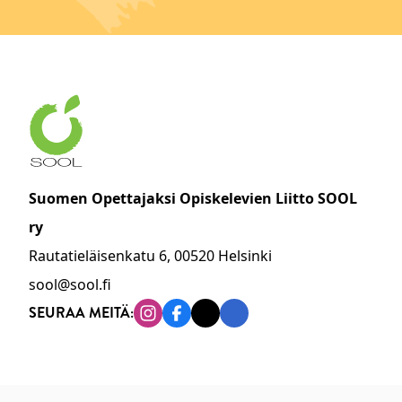
Suomen Opettajaksi Opiskelevien Liitto SOOL
ry
Rautatieläisenkatu 6, 00520 Helsinki
sool@sool.fi
SEURAA MEITÄ:
Instagram
Facebook
Tiktok
Linkedin