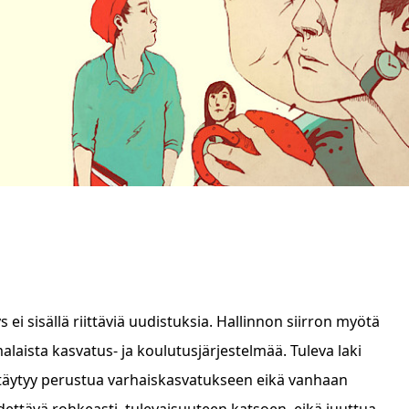
i sisällä riittäviä uudistuksia. Hallinnon siirron myötä
laista kasvatus- ja koulutusjärjestelmää. Tuleva laki
n täytyy perustua varhaiskasvatukseen eikä vanhaan
ttävä rohkeasti, tulevaisuuteen katsoen, eikä juuttua