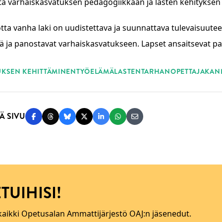
a varhaiskasvatuksen pedagogiikkaan ja lasten kehityksen
otta vanha laki on uudistettava ja suunnattava tulevaisuuteen
ä ja panostavat varhaiskasvatukseen. Lapset ansaitsevat p
ASANAT
KSEN KEHITTÄMINEN
TYÖELÄMÄ
LASTENTARHANOPETTAJA
KAN
Ä SIVU
Jaa Facebookissa
Jaa Threadsissa
Jaa Blueskyssä
Jaa Twitterissä
Jaa LinkedInissä
Jaa WhatsAppissa
Jaa sähköpostitse
TUIHISI!
 kaikki Opetusalan Ammattijärjestö OAJ:n jäsenedut.