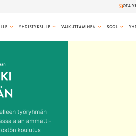
OTA Y
ALLE
YHDISTYKSILLE
VAIKUTTAMINEN
SOOL
YH
ään
KI
ÄN
telleen työryhmän
muassa alan ammatti-
ilöstön koulutus