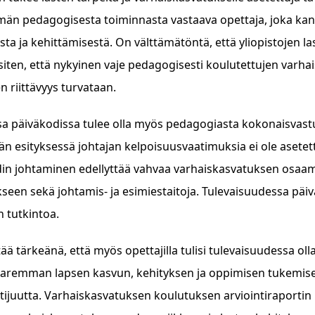
män pedagogisesta toiminnasta vastaava opettaja, joka ka
ista ja kehittämisestä. On välttämätöntä, että yliopistojen
 siten, että nykyinen vaje pedagogisesti koulutettujen varha
n riittävyys turvataan.
sa päiväkodissa tulee olla myös pedagogiasta kokonaisvastu
n esityksessä johtajan kelpoisuusvaatimuksia ei ole asetett
in johtaminen edellyttää vahvaa varhaiskasvatuksen osaamis
seen sekä johtamis- ja esimiestaitoja. Tulevaisuudessa päivä
n tutkintoa.
ää tärkeänä, että myös opettajilla tulisi tulevaisuudessa ol
paremman lapsen kasvun, kehityksen ja oppimisen tukemise
tijuutta. Varhaiskasvatuksen koulutuksen arviointiraportin