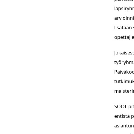
lapsiryh
arvioinn
lisätään
opettajie
Jokaises
työryhmä
Päiväkod
tutkimuk
maisteri
SOOL pit
entistä 
asiantun