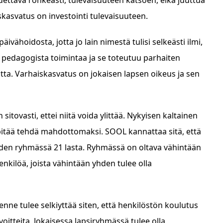
skasvatus on investointi tulevaisuuteen.
vähoidosta, jotta jo lain nimestä tulisi selkeästi ilmi,
a pedagogista toimintaa ja se toteutuu parhaiten
. Varhaiskasvatus on jokaisen lapsen oikeus ja sen
n sitovasti, ettei niitä voida ylittää. Nykyisen kaltainen
 pitää tehdä mahdottomaksi. SOOL kannattaa sitä, että
aiden ryhmässä 21 lasta. Ryhmässä on oltava vähintään
enkilöä, joista vähintään yhden tulee olla
enne tulee selkiyttää siten, että henkilöstön koulutus
voitteita. Jokaisessa lapsiryhmässä tulee olla