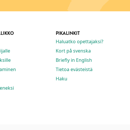
ALIKKO
PIKALINKIT
Haluatko opettajaksi?
jalle
Kort på svenska
ksille
Briefly in English
taminen
Tietoa evästeistä
Haku
seneksi