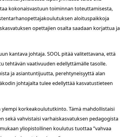
ntaa kokonaisvastuun toiminnan toteuttamisesta,
 lastentarhanopettajakoulutuksen aloituspaikkoja
iskasvatuksen opettajien osalta saadaan korjattua ja
un kantava johtaja. SOOL pitää valitettavana, että
u tehtävän vaativuuden edellyttämälle tasolle.
ta ja asiantuntijuutta, perehtyneisyyttä alan
kodin johtajalta tulee edellyttää kasvatustieteen
la ylempi korkeakoulututkinto. Tämä mahdollistaisi
n sekä vahvistaisi varhaiskasvatuksen pedagogista
 mukaan yliopistollinen koulutus tuottaa ”vahvaa