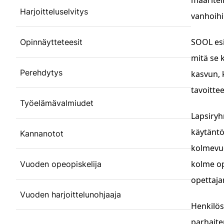
Harjoitteluselvitys
vanhoihi
SOOL esi
Opinnäytteteesit
mitä se 
Perehdytys
kasvun, 
tavoitte
Työelämävalmiudet
Lapsiryhm
käytäntö
Kannanotot
kolmevuo
kolme op
Vuoden opeopiskelija
opettaja
Vuoden harjoittelunohjaaja
Henkilös
parhaite