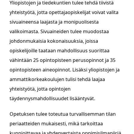
Yliopistojen ja tiedekuntien tulee tehdä tiivistä
yhteistyötä, jotta opettajaopiskelijat voivat valita
sivuaineensa laajasta ja monipuolisesta
valikoimasta. Sivuaineiden tulee muodostaa
johdonmukaisia kokonaisuuksia, joissa
opiskelijoille taataan mahdollisuus suorittaa
vähintään 25 opintopisteen perusopinnot ja 35
opintopisteen aineopinnot. Lisäksi yliopistojen ja
ammattikorkeakoulujen tulisi tehdä laajaa
yhteistyötä, jotta opintojen
täydennysmahdollisuudet lisääntyvät.
Opetuksen tulee toteutua turvallisemman tilan
periaatteiden mukaisesti, mikä tarkoittaa
kunnioittavaa ja yhdenvertaista oppimisilmapiiriä,