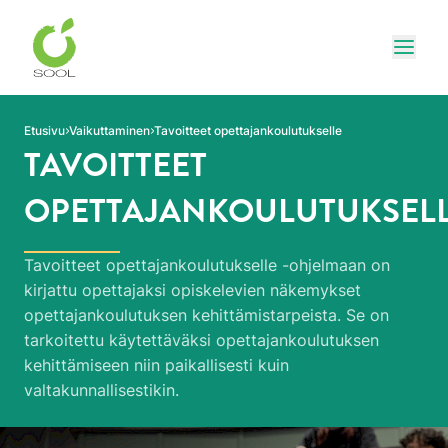
Siirry sivun sisältöön
Näytä
Etusivu
Vaikuttaminen
Tavoitteet opettajankoulutukselle
TAVOITTEET
OPETTAJANKOULUTUKSEL
Tavoitteet opettajankoulutukselle -ohjelmaan on
kirjattu opettajaksi opiskelevien näkemykset
opettajankoulutuksen kehittämistarpeista. Se on
tarkoitettu käytettäväksi opettajankoulutuksen
kehittämiseen niin paikallisesti kuin
valtakunnallisestikin.