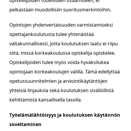
opiskelijoiden todelliseen osaamiseen, ei
pelkästään muodollisiin suoritusmerkintöihin.
Opintojen yhdenvertaisuuden varmistamiseksi
opettajankoulutusta tulee yhtenäistää
valtakunnallisesti, jotta koulutuksen laatu ei riipu
siitä, missä korkeakoulussa opiskelija opiskelee.
Opiskelijoiden tulee myös voida hyväksilukea
opintojaan korkeakoulujen välillä. Tämä edellyttää
opetussuunnitelmien ja arviointikäytäntöjen
yhteisiä linjauksia sekä koulutuksen sisällöllistä
kehittämistä kansallisella tasolla.
Työelämälähtöisyys ja koulutuksen käytännön
soveltaminen