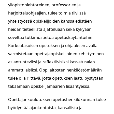
yliopistonlehtoreiden, professorien ja
harjoitteluohjaajien, tulee toimia tiiviissä
yhteistyössä opiskelijoiden kanssa edistäen
heidän tieteellistä ajatteluaan sekä kykyään
soveltaa tutkimustietoa opetuskäytäntöihin.
Korkeatasoisen opetuksen ja ohjauksen avulla
varmistetaan opettajaopiskelijoiden kehittyminen
asiantunteviksi ja reflektiivisiksi kasvatusalan
ammattilaisiksi. Oppilaitosten henkilöstömäärän
tulee olla riittävä, jotta opetuksen laatu pystytään
takaamaan opiskelijamäärien lisääntyessä.
Opettajankoulutuksen opetushenkilökunnan tulee
hyödyntää ajankohtaista, kansallista ja