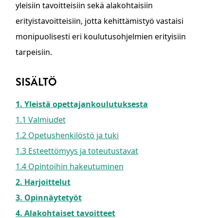
yleisiin tavoitteisiin sekä alakohtaisiin
erityistavoitteisiin, jotta kehittämistyö vastaisi
monipuolisesti eri koulutusohjelmien erityisiin
tarpeisiin.
SISÄLTÖ
1. Yleistä opettajankoulutuksesta
1.1 Valmiudet
1.2 Opetushenkilöstö ja tuki
1.3 Esteettömyys ja toteutustavat
1.4 Opintoihin hakeutuminen
2. Harjoittelut
3. Opinnäytetyöt
4. Alakohtaiset tavoitteet