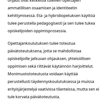
ohjaus ovat keskeisiä tulevien opettajien
ammatillisen osaamisen ja identiteetin
kehittymisessä. Etä- ja hybridiopetuksen käyttöä
tulee perustella pedagogisesti ja sen tulee tukea
opiskelijoiden oppimisprosessia.
Opettajankoulutuksen tulee toteutua
päivätoteutuksena, jotta se mahdollistaa
opiskelijoille jatkuvan ohjauksen, yhteisöllisen
oppimisen sekä riittävät käytännön harjoittelut.
Monimuotototeutusta voidaan käyttää
perustellusti täydennyskoulutuksessa ja muissa
erityisjärjestelyä vaativissa tilanteissa, mutta sen ei
tule korvata päivätoteutusta.