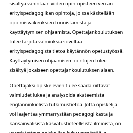
sisältyä vähintään viiden opintopisteen verran
erityispedagogiikan opintoja, joissa käsitellään
oppimisvaikeuksien tunnistamista ja
käyttäytymisen ohjaamista. Opettajankoulutuksen
tulee tarjota valmiuksia soveltaa
erityispedagogista tietoa käytännön opetustyössä.
Käyttäytymisen ohjaamisen opintojen tulee
sisältyä jokaiseen opettajankoulutuksen alaan.
Opettajaksi opiskelevien tulee saada riittävät
valmiudet lukea ja analysoida akateemista
englanninkielistä tutkimustietoa. Jotta opiskelija
voi laajentaa ymmärrystään pedagogiikasta ja
kansainvälisistä kasvatustieteellisistä ilmiöistä, on
varmistettava opiskelijan kyky ymmärtää ja