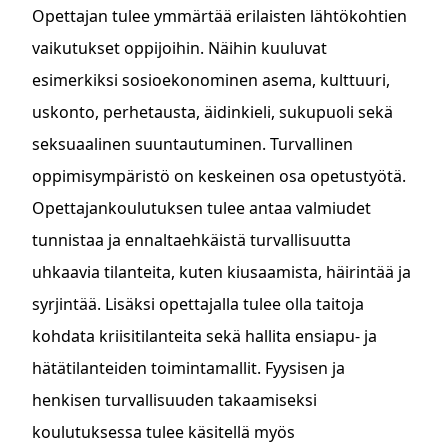
Opettajan tulee ymmärtää erilaisten lähtökohtien
vaikutukset oppijoihin. Näihin kuuluvat
esimerkiksi sosioekonominen asema, kulttuuri,
uskonto, perhetausta, äidinkieli, sukupuoli sekä
seksuaalinen suuntautuminen. Turvallinen
oppimisympäristö on keskeinen osa opetustyötä.
Opettajankoulutuksen tulee antaa valmiudet
tunnistaa ja ennaltaehkäistä turvallisuutta
uhkaavia tilanteita, kuten kiusaamista, häirintää ja
syrjintää. Lisäksi opettajalla tulee olla taitoja
kohdata kriisitilanteita sekä hallita ensiapu- ja
hätätilanteiden toimintamallit. Fyysisen ja
henkisen turvallisuuden takaamiseksi
koulutuksessa tulee käsitellä myös