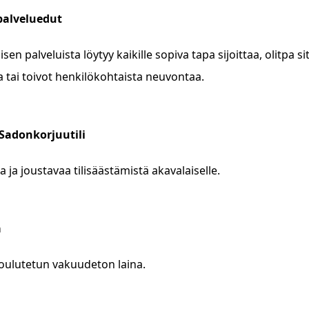
palveluedut
isen palveluista löytyy kaikille sopiva tapa sijoittaa, olitpa 
a tai toivot henkilökohtaista neuvontaa.
Sadonkorjuutili
a ja joustavaa tilisäästämistä akavalaiselle.
a
ulutetun vakuudeton laina.