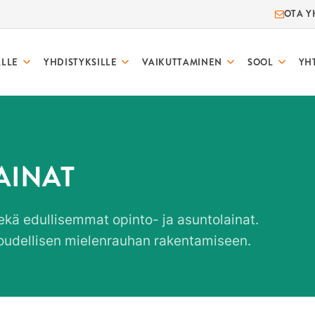
OTA Y
ALLE
YHDISTYKSILLE
VAIKUTTAMINEN
SOOL
YH
AINAT
kä edullisemmat opinto- ja asuntolainat.
loudellisen mielenrauhan rakentamiseen.