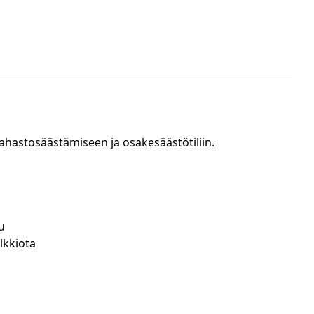
ahastosäästämiseen ja osakesäästötiliin.
u
lkkiota