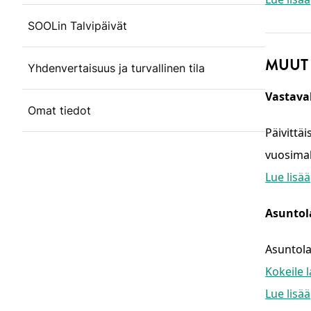
SOOLin Talvipäivät
MUUT 
Yhdenvertaisuus ja turvallinen tila
Vastava
Omat tiedot
Päivittä
vuosimak
Lue lisää
Asuntol
Asuntola
Kokeile l
Lue lisää