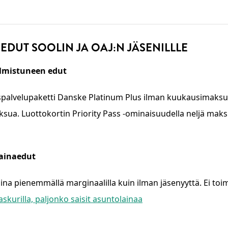
EDUT SOOLIN JA OAJ:N JÄSENILLLE
lmistuneen edut
ispalvelupaketti Danske Platinum Plus ilman kuukausimaksua
sua. Luottokortin Priority Pass -ominaisuudella neljä mak
ainaedut
ina pienemmällä marginaalilla kuin ilman jäsenyyttä. Ei toim
askurilla, paljonko saisit asuntolainaa