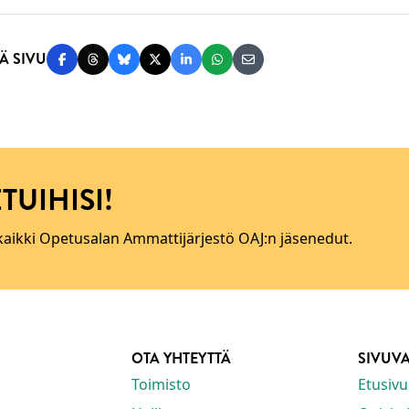
Ä SIVU
Jaa Facebookissa
Jaa Threadsissa
Jaa Blueskyssä
Jaa Twitterissä
Jaa LinkedInissä
Jaa WhatsAppissa
Jaa sähköpostitse
TUIHISI!
 kaikki Opetusalan Ammattijärjestö OAJ:n jäsenedut.
OTA YHTEYTTÄ
SIVUV
Toimisto
Etusivu