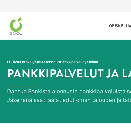
Siirry sivun sisältöön
OPISKELIJ
Etusivu
Opiskelijalle
Jäsenedut
Pankkipalvelut ja lainat
PANKKIPALVELUT JA L
Danske Bankista alennusta pankkipalveluista se
Jäsenenä saat laajat edut oman talouden ja ta