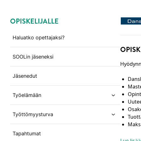
OPISKELIJALLE
Ohita valikko
Haluatko opettajaksi?
OPISK
SOOLin jäseneksi
Hyödynnä
Jäsenedut
Dansk
Maste
Opint
Työelämään
open subm
Uutee
Osake
Työttömyysturva
Tuott
open subm
Maksu
Tapahtumat
Lue lisää