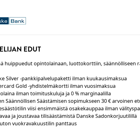
ELIJAN EDUT
 huippuedut opintolainaan, luottokorttiin, säännölliseen r
e Silver -pankkipalvelupaketti ilman kuukausimaksua
rcard Gold -yhdistelmäkortti ilman vuosimaksua
olaina ilman toimituskuluja ja 0 % marginaalilla
enu
n Säännöllisen Säästämisen sopimukseen 30 € arvoinen et
säästötilin viisi ensimmäistä osakekauppaa ilman välityspa
avaa ja joustavaa tilisäästämistä Danske Sadonkorjuutilillä
enu
ton vuokravakuustilin panttaus