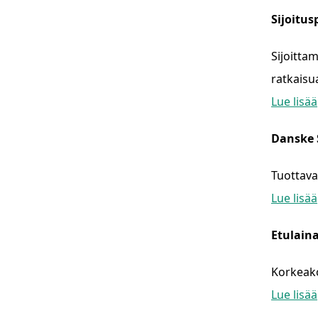
Sijoitus
Sijoittam
ratkaisu
Lue lisää
Danske 
Tuottava
Lue lisää
Etulain
Korkeako
Lue lisää