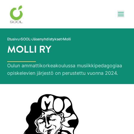
Siirry sivun sisältöön
Näytä
Etusivu
SOOL
Jäsenyhdistykset
Molli
MOLLI RY
Oulun ammattikorkeakoulussa musiikkipedagogiaa
opiskelevien järjestö on perustettu vuonna 2024.