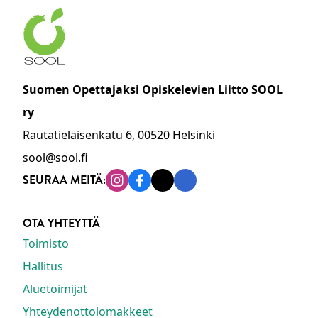
Suomen Opettajaksi Opiskelevien Liitto SOOL
ry
Rautatieläisenkatu 6, 00520 Helsinki
sool@sool.fi
SEURAA MEITÄ:
Instagram
Facebook
Tiktok
Linkedin
OTA YHTEYTTÄ
Toimisto
Hallitus
Aluetoimijat
Yhteydenottolomakkeet