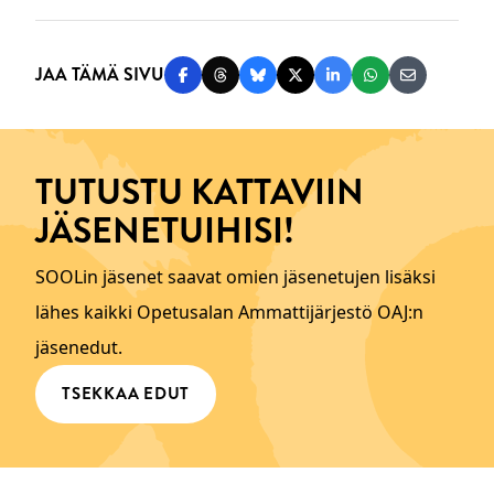
JAA TÄMÄ SIVU
Jaa Facebookissa
Jaa Threadsissa
Jaa Blueskyssä
Jaa Twitterissä
Jaa LinkedInissä
Jaa WhatsAppi
Jaa sähköp
TUTUSTU KATTAVIIN
JÄSENETUIHISI!
SOOLin jäsenet saavat omien jäsenetujen lisäksi
lähes kaikki Opetusalan Ammattijärjestö OAJ:n
jäsenedut.
TSEKKAA EDUT