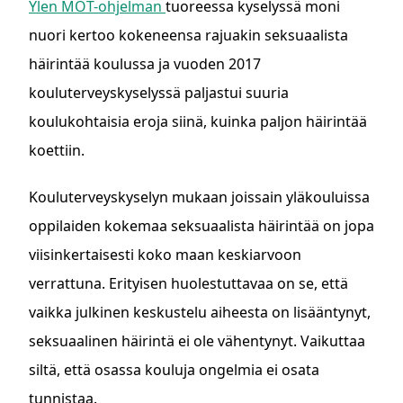
Ylen MOT-ohjelman
tuoreessa kyselyssä moni
nuori kertoo kokeneensa rajuakin seksuaalista
häirintää koulussa ja vuoden 2017
kouluterveyskyselyssä paljastui suuria
koulukohtaisia eroja siinä, kuinka paljon häirintää
koettiin.
Kouluterveyskyselyn mukaan joissain yläkouluissa
oppilaiden kokemaa seksuaalista häirintää on jopa
viisinkertaisesti koko maan keskiarvoon
verrattuna. Erityisen huolestuttavaa on se, että
vaikka julkinen keskustelu aiheesta on lisääntynyt,
seksuaalinen häirintä ei ole vähentynyt. Vaikuttaa
siltä, että osassa kouluja ongelmia ei osata
tunnistaa.