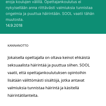
eroja koulujen välillä. Opettajankoulutus ei
nykyisellään anna riittävästi valmiuksia tunnistaa
ongelmia ja puuttua häirintään. SOOL vaatii tähän
muutosta.
Julkaistu:
14.9.2018
KANNANOTTO
Jokaisella opettajalla on oltava keinot ehkäistä
seksuaalista häirintää ja puuttua siihen. SOOL
vaatii, että opettajankoulutuksen opintoihin
lisätään välittömästi sisältöjä, jotka antavat
valmiuksia tunnistaa häirintä ja käsitellä
häirintätilanteita.