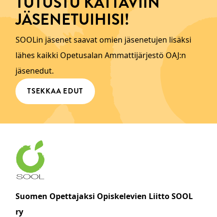
TUTUSTU KATTAVIIN
JÄSENETUIHISI!
SOOLin jäsenet saavat omien jäsenetujen lisäksi
lähes kaikki Opetusalan Ammattijärjestö OAJ:n
jäsenedut.
TSEKKAA EDUT
Suomen Opettajaksi Opiskelevien Liitto SOOL
ry