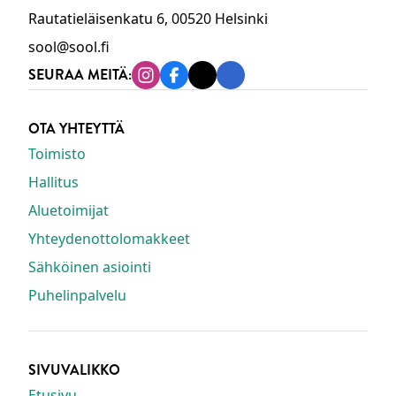
Rautatieläisenkatu 6, 00520 Helsinki
sool@sool.fi
SEURAA MEITÄ:
Instagram
Facebook
Tiktok
Linkedin
OTA YHTEYTTÄ
Toimisto
Hallitus
Aluetoimijat
Yhteydenottolomakkeet
Sähköinen asiointi
Puhelinpalvelu
SIVUVALIKKO
Etusivu