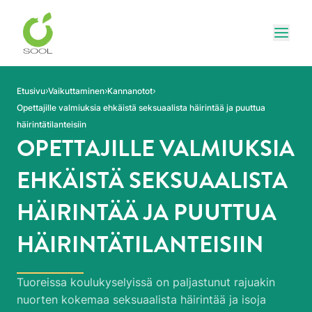
Siirry sivun sisältöön
Näytä
Etusivu
Vaikuttaminen
Kannanotot
Opettajille valmiuksia ehkäistä seksuaalista häirintää ja puuttua
häirintätilanteisiin
OPETTAJILLE VALMIUKSIA
EHKÄISTÄ SEKSUAALISTA
HÄIRINTÄÄ JA PUUTTUA
HÄIRINTÄTILANTEISIIN
Tuoreissa koulukyselyissä on paljastunut rajuakin
nuorten kokemaa seksuaalista häirintää ja isoja