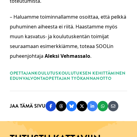
toteutumista.
– Haluamme toiminnallamme osoittaa, että pelkkä
puhuminen aiheesta ei riitä. Haastamme myös
muun kasvatus- ja koulutuskentän toimijat
seuraamaan esimerkkiämme, toteaa SOOLin
puheenjohtaja
Aleksi Vehmassalo
.
ASIASANAT
OPETTAJANKOULUTUS
KOULUTUKSEN KEHITTÄMINEN
EDUNVALVONTA
OPETTAJAN TYÖ
KANNANOTTO
JAA TÄMÄ SIVU
Jaa Facebookissa
Jaa Threadsissa
Jaa Blueskyssä
Jaa Twitterissä
Jaa LinkedInissä
Jaa WhatsAppi
Jaa sähköp