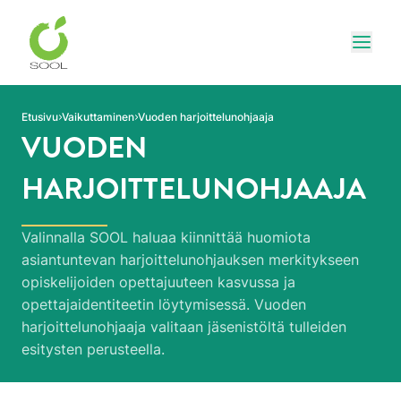
Siirry sivun sisältöön
Näytä
Etusivu
Vaikuttaminen
Vuoden harjoittelunohjaaja
VUODEN
HARJOITTELUNOHJAAJA
Valinnalla SOOL haluaa kiinnittää huomiota
asiantuntevan harjoittelunohjauksen merkitykseen
opiskelijoiden opettajuuteen kasvussa ja
opettajaidentiteetin löytymisessä. Vuoden
harjoittelunohjaaja valitaan jäsenistöltä tulleiden
esitysten perusteella.