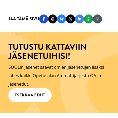
JAA TÄMÄ SIVU
Jaa Facebookissa
Jaa Threadsissa
Jaa Blueskyssä
Jaa Twitterissä
Jaa LinkedInissä
Jaa WhatsAppi
Jaa sähköp
TUTUSTU KATTAVIIN
JÄSENETUIHISI!
SOOLin jäsenet saavat omien jäsenetujen lisäksi
lähes kaikki Opetusalan Ammattijärjestö OAJ:n
jäsenedut.
TSEKKAA EDUT