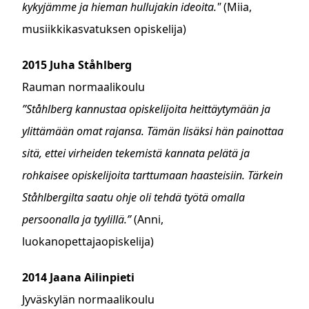
kykyjämme ja hieman hullujakin ideoita."
(Miia,
musiikkikasvatuksen opiskelija)
2015 Juha Ståhlberg
Rauman normaalikoulu
”Ståhlberg kannustaa opiskelijoita heittäytymään ja
ylittämään omat rajansa. Tämän lisäksi hän painottaa
sitä, ettei virheiden tekemistä kannata pelätä ja
rohkaisee opiskelijoita tarttumaan haasteisiin. Tärkein
Ståhlbergilta saatu ohje oli tehdä työtä omalla
persoonalla ja tyylillä.”
(Anni,
luokanopettajaopiskelija)
2014 Jaana Ailinpieti
Jyväskylän normaalikoulu