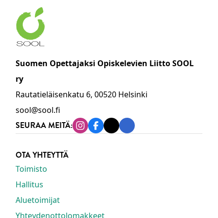
Suomen Opettajaksi Opiskelevien Liitto SOOL
ry
Rautatieläisenkatu 6, 00520 Helsinki
sool@sool.fi
SEURAA MEITÄ:
Instagram
Facebook
Tiktok
Linkedin
OTA YHTEYTTÄ
Toimisto
Hallitus
Aluetoimijat
Yhteydenottolomakkeet