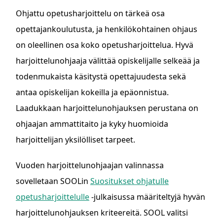
Ohjattu opetusharjoittelu on tärkeä osa
opettajankoulutusta, ja henkilökohtainen ohjaus
on oleellinen osa koko opetusharjoittelua. Hyvä
harjoittelunohjaaja välittää opiskelijalle selkeää ja
todenmukaista käsitystä opettajuudesta sekä
antaa opiskelijan kokeilla ja epäonnistua.
Laadukkaan harjoittelunohjauksen perustana on
ohjaajan ammattitaito ja kyky huomioida
harjoittelijan yksilölliset tarpeet.
Vuoden harjoittelunohjaajan valinnassa
sovelletaan SOOLin
Suositukset ohjatulle
opetusharjoittelulle
-julkaisussa määriteltyjä hyvän
harjoittelunohjauksen kriteereitä. SOOL valitsi