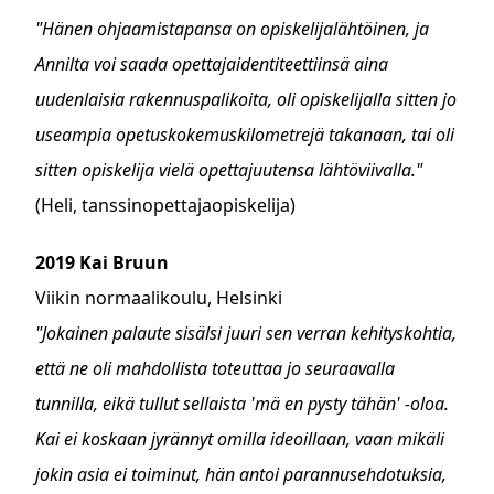
"Hänen ohjaamistapansa on opiskelijalähtöinen, ja
Annilta voi saada opettajaidentiteettiinsä aina
uudenlaisia rakennuspalikoita, oli opiskelijalla sitten jo
useampia opetuskokemuskilometrejä takanaan, tai oli
sitten opiskelija vielä opettajuutensa lähtöviivalla."
(Heli, tanssinopettajaopiskelija)
2019 Kai Bruun
Viikin normaalikoulu, Helsinki
"Jokainen palaute sisälsi juuri sen verran kehityskohtia,
että ne oli mahdollista toteuttaa jo seuraavalla
tunnilla, eikä tullut sellaista 'mä en pysty tähän' -oloa.
Kai ei koskaan jyrännyt omilla ideoillaan, vaan mikäli
jokin asia ei toiminut, hän antoi parannusehdotuksia,