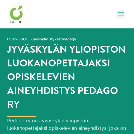
Siirry sivun sisältöön
Näytä
Etusivu
SOOL
Jäsenyhdistykset
Pedago
JYVÄSKYLÄN YLIOPISTON
LUOKANOPETTAJAKSI
OPISKELEVIEN
AINEYHDISTYS PEDAGO
RY
Pedago ry on Jyväskylän yliopiston
luokanopettajaksi opiskelevien aineyhdistys, joka on