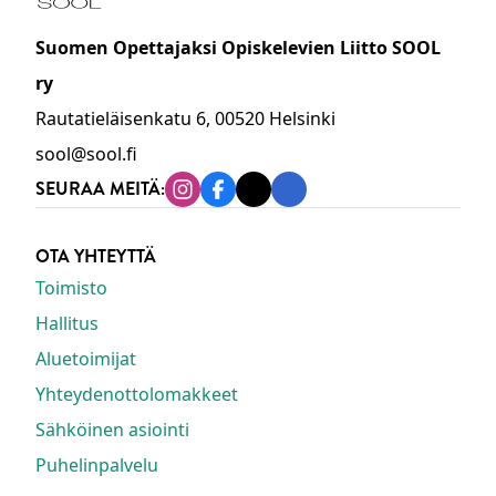
Suomen Opettajaksi Opiskelevien Liitto SOOL
ry
Rautatieläisenkatu 6, 00520 Helsinki
sool@sool.fi
SEURAA MEITÄ:
Instagram
Facebook
Tiktok
Linkedin
OTA YHTEYTTÄ
Toimisto
Hallitus
Aluetoimijat
Yhteydenottolomakkeet
Sähköinen asiointi
Puhelinpalvelu