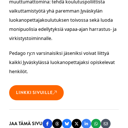
muuttumattomina: tehdä koulutuspoliittista
vaikuttamistyötä yhä paremman Jyväskylän
luokanopettajakoulutuksen toivossa sekä luoda
monipuolisia edellytyksiä vapaa-ajan harrastus- ja
virkistystoiminnalle.
Pedago ry:n varsinaisiksi jäseniksi voivat liittyä
kaikki Jyväskylässä luokanopettajaksi opiskelevat
henkilöt.
LINKKI SIVUILLE
JAA TÄMÄ SIVU
Jaa Facebookissa
Jaa Threadsissa
Jaa Blueskyssä
Jaa Twitterissä
Jaa LinkedInissä
Jaa WhatsAppi
Jaa sähköp