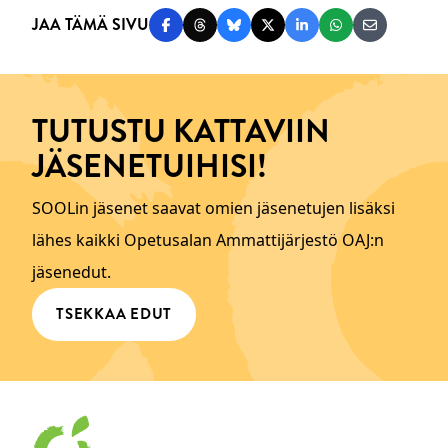
JAA TÄMÄ SIVU
Jaa Facebookissa
Jaa Threadsissa
Jaa Blueskyssä
Jaa Twitterissä
Jaa LinkedInissä
Jaa WhatsAppi
Jaa sähköp
TUTUSTU KATTAVIIN
JÄSENETUIHISI!
SOOLin jäsenet saavat omien jäsenetujen lisäksi
lähes kaikki Opetusalan Ammattijärjestö OAJ:n
jäsenedut.
TSEKKAA EDUT