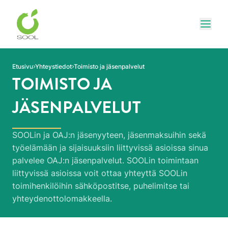
Siirry sivun sisältöön
Näytä
Etusivu
Yhteystiedot
Toimisto ja jäsenpalvelut
TOIMISTO JA
JÄSENPALVELUT
SOOLin ja OAJ:n jäsenyyteen, jäsenmaksuihin sekä
työelämään ja sijaisuuksiin liittyvissä asioissa sinua
palvelee OAJ:n jäsenpalvelut. SOOLin toimintaan
liittyvissä asioissa voit ottaa yhteyttä SOOLin
toimihenkilöihin sähköpostitse, puhelimitse tai
yhteydenottolomakkeella.