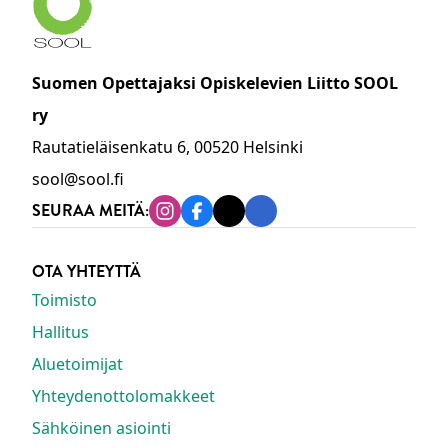
Suomen Opettajaksi Opiskelevien Liitto SOOL
ry
Rautatieläisenkatu 6, 00520 Helsinki
sool@sool.fi
SEURAA MEITÄ:
Instagram
Facebook
Tiktok
Linkedin
OTA YHTEYTTÄ
Toimisto
Hallitus
Aluetoimijat
Yhteydenottolomakkeet
Sähköinen asiointi