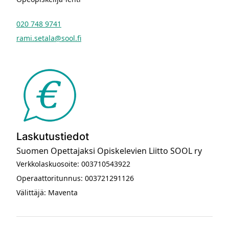
020 748 9741
rami.setala@sool.fi
Laskutustiedot
Suomen Opettajaksi Opiskelevien Liitto SOOL ry
Verkkolaskuosoite: 003710543922
Operaattoritunnus: 003721291126
Välittäjä: Maventa