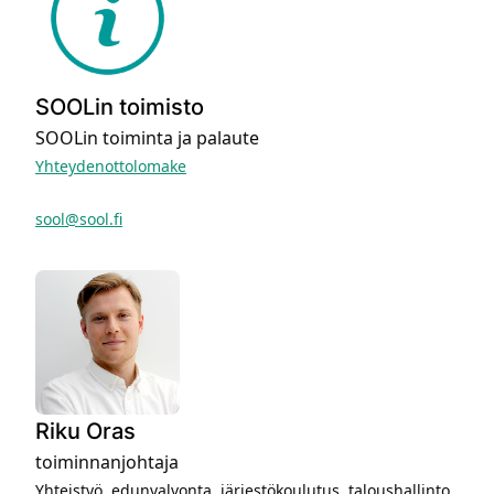
SOOLin toimisto
SOOLin toiminta ja palaute
Yhteydenottolomake
sool@sool.fi
Riku Oras
toiminnanjohtaja
Yhteistyö, edunvalvonta, järjestökoulutus, taloushallinto