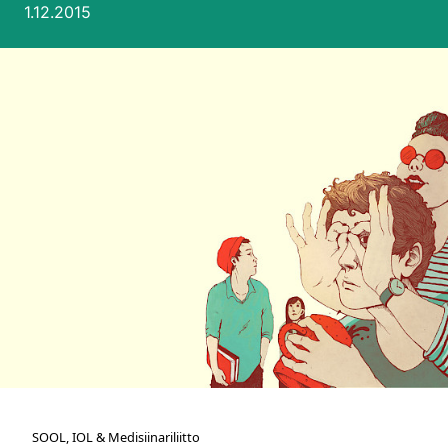
Julkaistu:
1.12.2015
SOOL, IOL & Medisiinariliitto