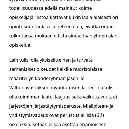
todellisuudessa edellä mainitut kolme
opiskelijajärjestöä kattavat kukin laaja-alaisesti eri
opintosuuntauksia ja tieteenaloja, eivätkä oman
tulkintansa mukaan edistä ainoastaan yhden alan
opiskelua.
Lain tulisi olla yksiselitteinen ja turvata
samanlaiset oikeudet kaikille nuorisolaissa
määritellyn kohderyhmän jäsenille.
Valtionavustuksen myöntämisen kriteerinä tulisi
olla toiminnan laatu, laajuus sekä vaikuttavuus, ei
järjestöjen järjestäytymisperuste. Mielipiteen- ja
yhdistymisvapaus ovat perustuslaillisia (6 §)
oikeuksia. Ketään ei saa asettaa eriarvoiseen