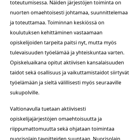
toteutumisessa. Näiden järjestöjen toiminta on
nuorten omaehtoisesti johtamaa, suunnittelemaa
ja toteuttamaa. Toiminnan keskiössä on
koulutuksen kehittäminen vastaamaan
opiskelijoiden tarpeita paitsi nyt, mutta myös
tulevaisuuden työelämää ja yhteiskuntaa varten.
Opiskeluaikana opitut aktiivisen kansalaisuuden
taidot sekä osallisuus ja vaikuttamistaidot siirtyvät
työelämään ja sieltä välillisesti myös seuraaville
sukupolville.
Valtionavulla tuetaan aktiivisesti
opiskelijajärjestöjen omaehtoisuutta ja
riippumattomuutta sekä ohjataan toimintaa
nuorisolain tavoitteiden suuntaan. Nuorisolain