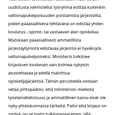
uudistusta valmistellut työryhmä esittää kuitenkin
valtionapukelpoisuuden poistamista järjestöiltä,
joiden pääasiallisena tehtävänä on edistää yhden
koulutus-, opinto- tai vastaavan alan opiskelua.
Myöskään pääasiallisesti ammatillista
järjestäytymistä edistävää järjestöä ei hyväksytä
valtionapukelpoiseksi. Ministeriö tulkitsee
kirjauksen koskevan vain kolmea nykyisin
avustettavaa ja edellä mainittua
opiskelijajärjestöä. Tämän perusteella voidaan
vetää johtopäätös, että ministeriön mielestä
työelämätietoisuus ja ammatillinen kasvu eivät ole
nyky-yhteiskunnassa tärkeitä. Paitsi että kirjaus on
syrjivä, on se myös tulkinnanvarainen, sillä