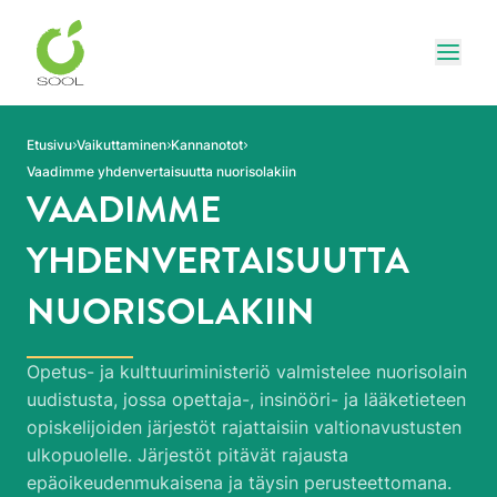
Siirry sivun sisältöön
Näytä
Etusivu
Vaikuttaminen
Kannanotot
Vaadimme yhdenvertaisuutta nuorisolakiin
VAADIMME
YHDENVERTAISUUTTA
NUORISOLAKIIN
Opetus- ja kulttuuriministeriö valmistelee nuorisolain
uudistusta, jossa opettaja-, insinööri- ja lääketieteen
opiskelijoiden järjestöt rajattaisiin valtionavustusten
ulkopuolelle. Järjestöt pitävät rajausta
epäoikeudenmukaisena ja täysin perusteettomana.