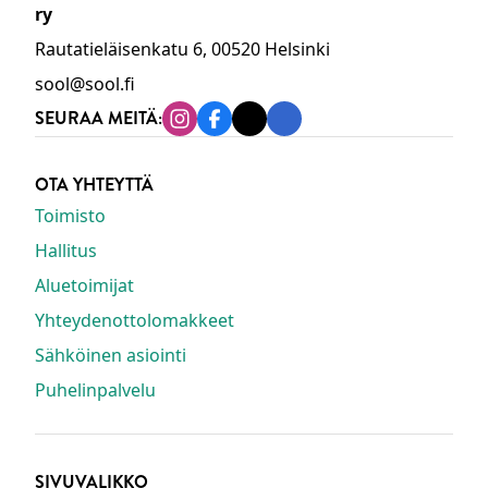
ry
Rautatieläisenkatu 6, 00520 Helsinki
sool@sool.fi
SEURAA MEITÄ:
Instagram
Facebook
Tiktok
Linkedin
OTA YHTEYTTÄ
Toimisto
Hallitus
Aluetoimijat
Yhteydenottolomakkeet
Sähköinen asiointi
Puhelinpalvelu
SIVUVALIKKO