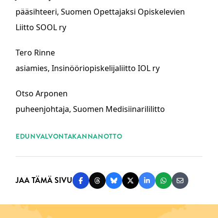
pääsihteeri, Suomen Opettajaksi Opiskelevien
Liitto SOOL ry
Tero Rinne
asiamies, Insinööriopiskelijaliitto IOL ry
Otso Arponen
puheenjohtaja, Suomen Medisiinarililitto
ASIASANAT
EDUNVALVONTA
KANNANOTTO
JAA TÄMÄ SIVU
Jaa Facebookissa
Jaa Threadsissa
Jaa Blueskyssä
Jaa Twitterissä
Jaa LinkedInissä
Jaa WhatsAppi
Jaa sähköp