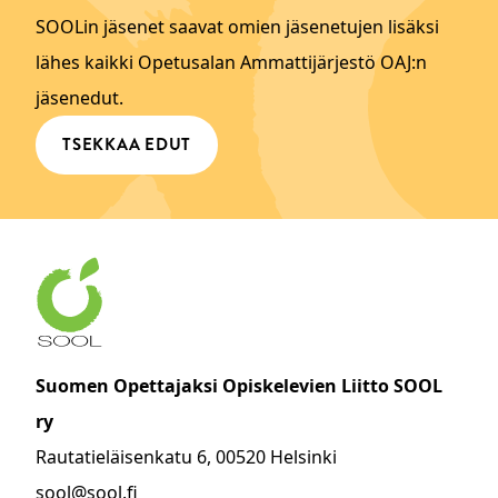
SOOLin jäsenet saavat omien jäsenetujen lisäksi
lähes kaikki Opetusalan Ammattijärjestö OAJ:n
jäsenedut.
TSEKKAA EDUT
Suomen Opettajaksi Opiskelevien Liitto SOOL
ry
Rautatieläisenkatu 6, 00520 Helsinki
sool@sool.fi