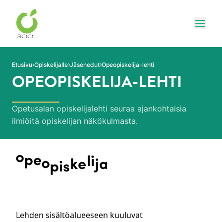
Siirry sivun sisältöön
Näytä
Etusivu
Opiskelijalle
Jäsenedut
Opeopiskelija-lehti
OPEOPISKELIJA-LEHTI
Opetusalan opiskelijalehti seuraa ajankohtaisia
ilmiöitä opiskelijan näkökulmasta.
Lehden sisältöalueeseen kuuluvat