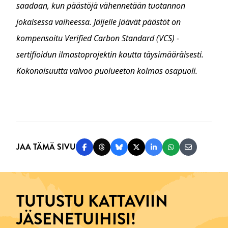
saadaan, kun päästöjä vähennetään tuotannon
jokaisessa vaiheessa. Jäljelle jäävät päästöt on
kompensoitu Verified Carbon Standard (VCS) -
sertifioidun ilmastoprojektin kautta täysimääräisesti.
Kokonaisuutta valvoo puolueeton kolmas osapuoli.
JAA TÄMÄ SIVU
Jaa Facebookissa
Jaa Threadsissa
Jaa Blueskyssä
Jaa Twitterissä
Jaa LinkedInissä
Jaa WhatsAppi
Jaa sähköp
TUTUSTU KATTAVIIN
JÄSENETUIHISI!