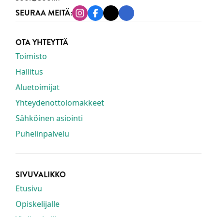
SEURAA MEITÄ:
Instagram
Facebook
Tiktok
Linkedin
OTA YHTEYTTÄ
Toimisto
Hallitus
Aluetoimijat
Yhteydenottolomakkeet
Sähköinen asiointi
Puhelinpalvelu
SIVUVALIKKO
Etusivu
Opiskelijalle