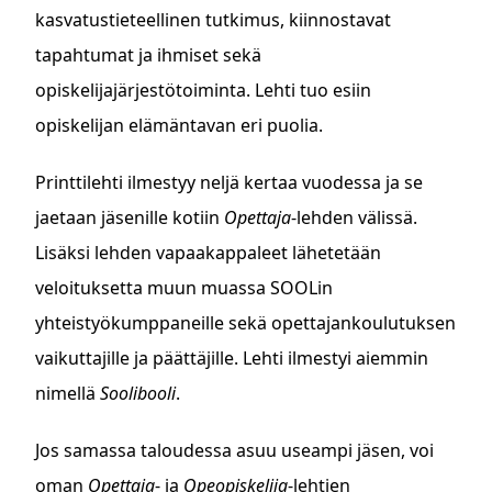
kasvatustieteellinen tutkimus, kiinnostavat
tapahtumat ja ihmiset sekä
opiskelijajärjestötoiminta. Lehti tuo esiin
opiskelijan elämäntavan eri puolia.
Printtilehti ilmestyy neljä kertaa vuodessa ja se
jaetaan jäsenille kotiin
Opettaja
-lehden välissä.
Lisäksi lehden vapaakappaleet lähetetään
veloituksetta muun muassa SOOLin
yhteistyökumppaneille sekä opettajankoulutuksen
vaikuttajille ja päättäjille. Lehti ilmestyi aiemmin
nimellä
Soolibooli
.
Jos samassa taloudessa asuu useampi jäsen, voi
oman
Opettaja
- ja
Opeopiskelija
-lehtien