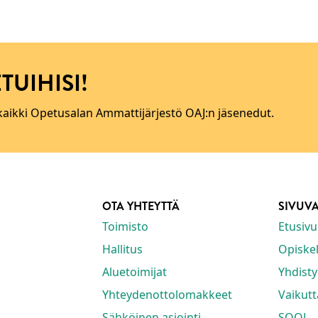
TUIHISI!
 kaikki Opetusalan Ammattijärjestö OAJ:n jäsenedut.
OTA YHTEYTTÄ
SIVUV
Toimisto
Etusivu
Hallitus
Opiskeli
Aluetoimijat
Yhdisty
Yhteydenottolomakkeet
Vaikut
Sähköinen asiointi
SOOL