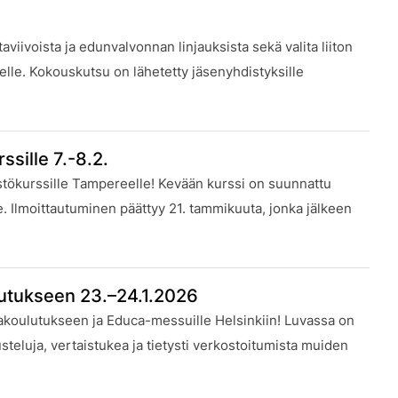
iivoista ja edunvalvonnan linjauksista sekä valita liiton
delle. Kokouskutsu on lähetetty jäsenyhdistyksille
ssille 7.-8.2.
stökurssille Tampereelle! Kevään kurssi on suunnattu
lle. Ilmoittautuminen päättyy 21. tammikuuta, jonka jälkeen
utukseen 23.–24.1.2026
koulutukseen ja Educa-messuille Helsinkiin! Luvassa on
steluja, vertaistukea ja tietysti verkostoitumista muiden