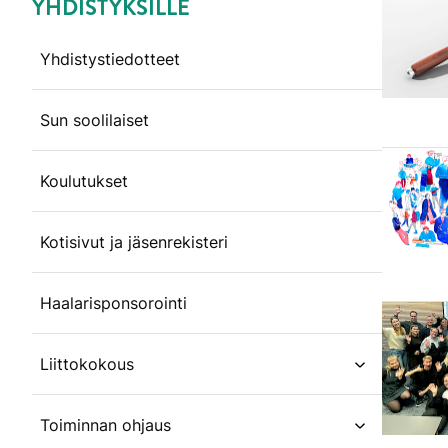
YHDISTYKSILLE
Ohita valikko
Yhdistystiedotteet
Sun soolilaiset
Koulutukset
Kotisivut ja jäsenrekisteri
Haalarisponsorointi
Liittokokous
open subm
Toiminnan ohjaus
open subm