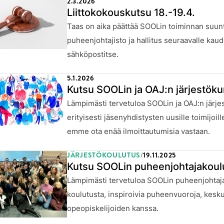
2.3.2026
JULKAISTU:
Liittokokouskutsu 18.-19.4.
Taas on aika päättää SOOLin toiminnan suuntav
puheenjohtajisto ja hallitus seuraavalle kau
sähköpostitse.
5.1.2026
JULKAISTU:
Kutsu SOOLin ja OAJ:n järjestökur
Lämpimästi tervetuloa SOOLin ja OAJ:n järje
erityisesti jäsenyhdistysten uusille toimijoi
emme ota enää ilmoittautumisia vastaan.
JÄRJESTÖKOULUTUS
19.11.2025
JULKAISTU:
Kutsu SOOLin puheenjohtajakoul
Lämpimästi tervetuloa SOOLin puheenjohtaja
enu
koulutusta, inspiroivia puheenvuoroja, kesku
opeopiskelijoiden kanssa.
enu