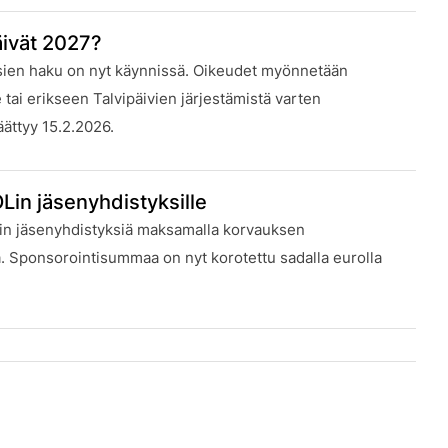
äivät 2027?
sien haku on nyt käynnissä. Oikeudet myönnetään
 tai erikseen Talvipäivien järjestämistä varten
ättyy 15.2.2026.
Lin jäsenyhdistyksille
in jäsenyhdistyksiä maksamalla korvauksen
a. Sponsorointisummaa on nyt korotettu sadalla eurolla