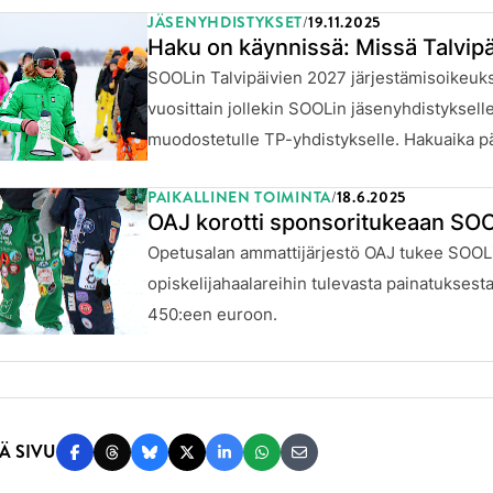
JÄSENYHDISTYKSET
19.11.2025
JULKAISTU:
Haku on käynnissä: Missä Talvip
SOOLin Talvipäivien 2027 järjestämisoikeuk
vuosittain jollekin SOOLin jäsenyhdistykselle
muodostetulle TP-yhdistykselle. Hakuaika pä
PAIKALLINEN TOIMINTA
18.6.2025
JULKAISTU:
OAJ korotti sponsoritukeaan SOO
Opetusalan ammattijärjestö OAJ tukee SOOL
opiskelijahaalareihin tulevasta painatuksest
450:een euroon.
Ä SIVU
Jaa Facebookissa
Jaa Threadsissa
Jaa Blueskyssä
Jaa Twitterissä
Jaa LinkedInissä
Jaa WhatsAppissa
Jaa sähköpostitse