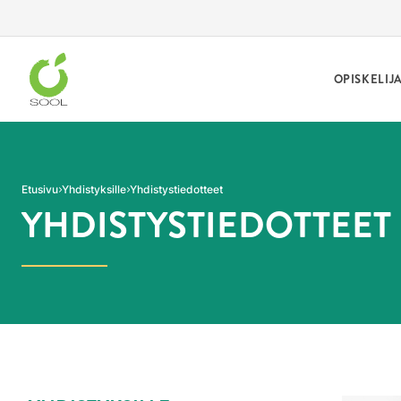
Siirry sivun sisältöön
OPISKELIJ
Etusivu
Yhdistyksille
Yhdistystiedotteet
YHDISTYSTIEDOTTEET