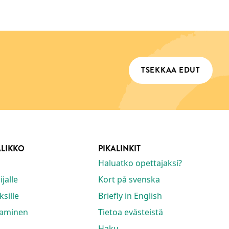
TSEKKAA EDUT
ALIKKO
PIKALINKIT
Haluatko opettajaksi?
jalle
Kort på svenska
ksille
Briefly in English
taminen
Tietoa evästeistä
Haku