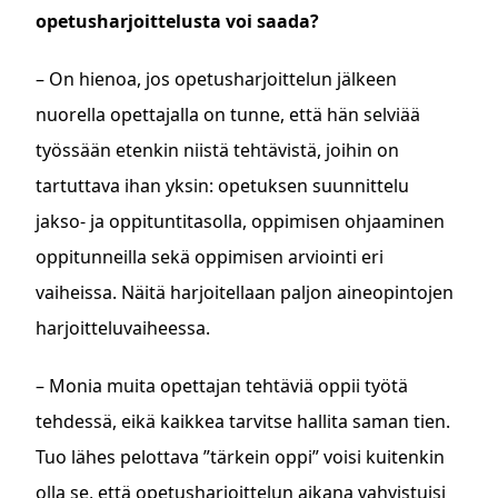
opetusharjoittelusta voi saada?
– On hienoa, jos opetusharjoittelun jälkeen
nuorella opettajalla on tunne, että hän selviää
työssään etenkin niistä tehtävistä, joihin on
tartuttava ihan yksin: opetuksen suunnittelu
jakso- ja oppituntitasolla, oppimisen ohjaaminen
oppitunneilla sekä oppimisen arviointi eri
vaiheissa. Näitä harjoitellaan paljon aineopintojen
harjoitteluvaiheessa.
– Monia muita opettajan tehtäviä oppii työtä
tehdessä, eikä kaikkea tarvitse hallita saman tien.
Tuo lähes pelottava ”tärkein oppi” voisi kuitenkin
olla se, että opetusharjoittelun aikana vahvistuisi