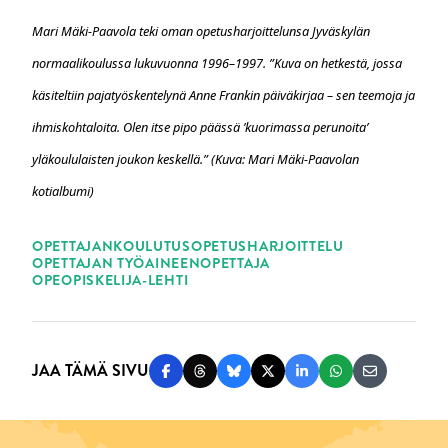
Mari Mäki-Paavola teki oman opetusharjoittelunsa Jyväskylän
normaalikoulussa lukuvuonna 1996–1997. ”Kuva on hetkestä, jossa
käsiteltiin pajatyöskentelynä Anne Frankin päiväkirjaa – sen teemoja ja
ihmiskohtaloita. Olen itse pipo päässä ’kuorimassa perunoita’
yläkoululaisten joukon keskellä.” (Kuva: Mari Mäki-Paavolan
kotialbumi)
ASIASANAT
OPETTAJANKOULUTUS
OPETUSHARJOITTELU
OPETTAJAN TYÖ
AINEENOPETTAJA
OPEOPISKELIJA-LEHTI
JAA TÄMÄ SIVU
Jaa Facebookissa
Jaa Threadsissa
Jaa Blueskyssä
Jaa Twitterissä
Jaa LinkedInissä
Jaa WhatsAppi
Jaa sähköp