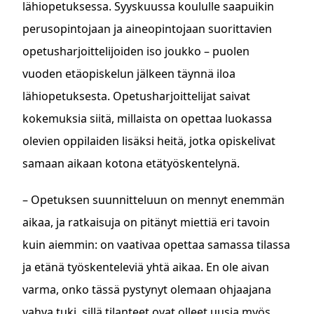
lähiopetuksessa. Syyskuussa koululle saapuikin
perusopintojaan ja aineopintojaan suorittavien
opetusharjoittelijoiden iso joukko – puolen
vuoden etäopiskelun jälkeen täynnä iloa
lähiopetuksesta. Opetusharjoittelijat saivat
kokemuksia siitä, millaista on opettaa luokassa
olevien oppilaiden lisäksi heitä, jotka opiskelivat
samaan aikaan kotona etätyöskentelynä.
– Opetuksen suunnitteluun on mennyt enemmän
aikaa, ja ratkaisuja on pitänyt miettiä eri tavoin
kuin aiemmin: on vaativaa opettaa samassa tilassa
ja etänä työskenteleviä yhtä aikaa. En ole aivan
varma, onko tässä pystynyt olemaan ohjaajana
vahva tuki, sillä tilanteet ovat olleet uusia myös