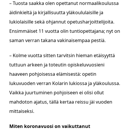
– Tuosta saakka olen opettanut normaalikoulussa
äidinkieltä ja kirjallisuutta yläkoululaisille ja
lukiolaisille sekä ohjannut opetusharjoittelijoita.
Ensimmäiset 11 vuotta olin tuntiopettajana; nyt on
saman verran takana vakinaisempaa pestiä.
– Kolme vuotta sitten tarvitsin hieman etäisyyttä
tuttuun arkeen ja toteutin opiskeluvuosieni
haaveen pohjoisessa elämisestä: opetin
lukuvuoden verran Kolarin lukiossa ja yläkoulussa.
Vaikka juurtuminen pohjoiseen ei olisi ollut
mahdoton ajatus, tällä kertaa reissu jäi vuoden
mittaiseksi.
Miten koronavuosi on vaikuttanut