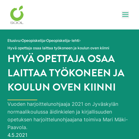
Siirry sivun sisältöön
Näytä
Etusivu
Opeopiskelija
Opeopiskelija-lehti
Hyvä opettaja osaa laittaa työkoneen ja koulun oven kiinni
HYVÄ OPETTAJA OSAA
LAITTAA TYÖKONEEN JA
KOULUN OVEN KIINNI
Vuoden harjoittelunohjaaja 2021 on Jyväskylän
normaalikoulussa äidinkielen ja kirjallisuuden
opetuksen harjoittelunohjaajana toimiva Mari Mäki-
Paavola.
Julkaistu:
4.5.2021