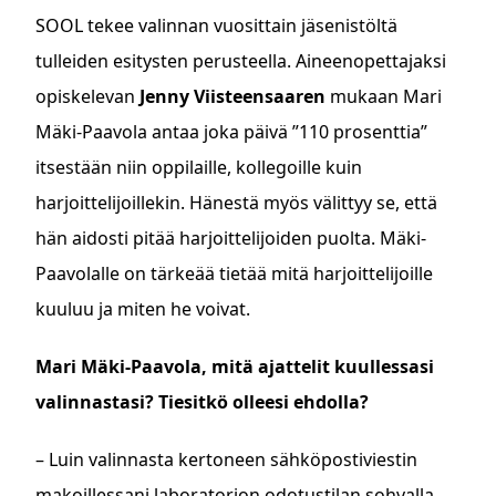
SOOL tekee valinnan vuosittain jäsenistöltä
tulleiden esitysten perusteella. Aineenopettajaksi
opiskelevan
Jenny Viisteensaaren
mukaan Mari
Mäki-Paavola antaa joka päivä ”110 prosenttia”
itsestään niin oppilaille, kollegoille kuin
harjoittelijoillekin. Hänestä myös välittyy se, että
hän aidosti pitää harjoittelijoiden puolta. Mäki-
Paavolalle on tärkeää tietää mitä harjoittelijoille
kuuluu ja miten he voivat.
Mari Mäki-Paavola, mitä ajattelit kuullessasi
valinnastasi? Tiesitkö olleesi ehdolla?
– Luin valinnasta kertoneen sähköpostiviestin
makoillessani laboratorion odotustilan sohvalla.