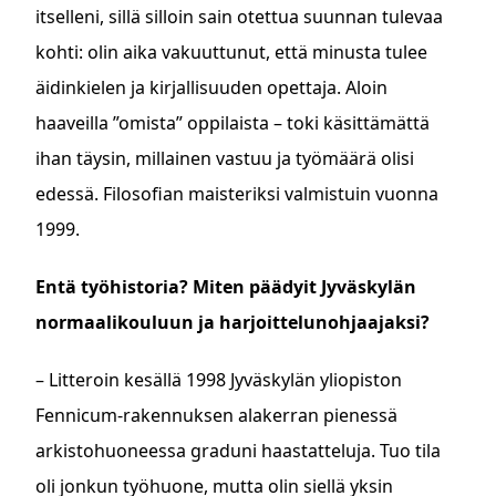
itselleni, sillä silloin sain otettua suunnan tulevaa
kohti: olin aika vakuuttunut, että minusta tulee
äidinkielen ja kirjallisuuden opettaja. Aloin
haaveilla ”omista” oppilaista – toki käsittämättä
ihan täysin, millainen vastuu ja työmäärä olisi
edessä. Filosofian maisteriksi valmistuin vuonna
1999.
Entä työhistoria? Miten päädyit Jyväskylän
normaalikouluun ja harjoittelunohjaajaksi?
– Litteroin kesällä 1998 Jyväskylän yliopiston
Fennicum-rakennuksen alakerran pienessä
arkistohuoneessa graduni haastatteluja. Tuo tila
oli jonkun työhuone, mutta olin siellä yksin