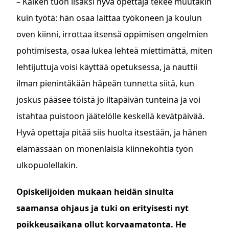
– Kaiken tuon lisäksi hyvä opettaja tekee muutakin
kuin työtä: hän osaa laittaa työkoneen ja koulun
oven kiinni, irrottaa itsensä oppimisen ongelmien
pohtimisesta, osaa lukea lehteä miettimättä, miten
lehtijuttuja voisi käyttää opetuksessa, ja nauttii
ilman pienintäkään häpeän tunnetta siitä, kun
joskus pääsee töistä jo iltapäivän tunteina ja voi
istahtaa puistoon jäätelölle keskellä kevätpäivää.
Hyvä opettaja pitää siis huolta itsestään, ja hänen
elämässään on monenlaisia kiinnekohtia työn
ulkopuolellakin.
Opiskelijoiden mukaan heidän sinulta
saamansa ohjaus ja tuki on erityisesti nyt
poikkeusaikana ollut korvaamatonta. He