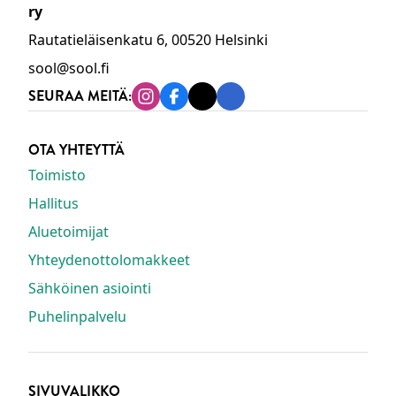
ry
Rautatieläisenkatu 6, 00520 Helsinki
sool@sool.fi
SEURAA MEITÄ:
Instagram
Facebook
Tiktok
Linkedin
OTA YHTEYTTÄ
Toimisto
Hallitus
Aluetoimijat
Yhteydenottolomakkeet
Sähköinen asiointi
Puhelinpalvelu
SIVUVALIKKO