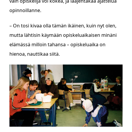
vain opiskelija voi kokea, ja laajentakaa ajattelua
opinnoillanne.
– On tosi kivaa olla tämän ikäinen, kuin nyt olen,
mutta lähtisin käymään opiskeluaikaisen minäni
elämässä milloin tahansa – opiskeluaika on
hienoa, nauttikaa siitä.