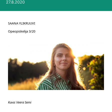
Julkaistu:
27.8.2020
SAANA YLIKRUUVI
Opeopiskelija 3/20
Kuva: Veera Semi