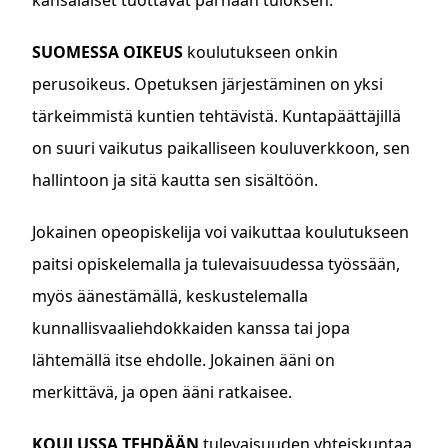
kansalaiset tuottavat parhaan tuloksen.
SUOMESSA OIKEUS
koulutukseen onkin
perusoikeus. Opetuksen järjestäminen on yksi
tärkeimmistä kuntien tehtävistä. Kuntapäättäjillä
on suuri vaikutus paikalliseen kouluverkkoon, sen
hallintoon ja sitä kautta sen sisältöön.
Jokainen opeopiskelija voi vaikuttaa koulutukseen
paitsi opiskelemalla ja tulevaisuudessa työssään,
myös äänestämällä, keskustelemalla
kunnallisvaaliehdokkaiden kanssa tai jopa
lähtemällä itse ehdolle. Jokainen ääni on
merkittävä, ja open ääni ratkaisee.
KOULUSSA TEHDÄÄN
tulevaisuuden yhteiskuntaa