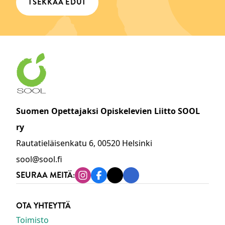
TSEKKAA EDUT
Suomen Opettajaksi Opiskelevien Liitto SOOL
ry
Rautatieläisenkatu 6, 00520 Helsinki
sool@sool.fi
SEURAA MEITÄ:
Instagram
Facebook
Tiktok
Linkedin
OTA YHTEYTTÄ
Toimisto