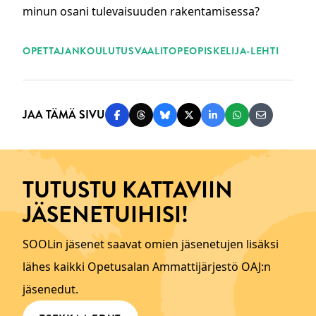
minun osani tulevaisuuden rakentamisessa?
ASIASANAT
OPETTAJANKOULUTUS
VAALIT
OPEOPISKELIJA-LEHTI
JAA TÄMÄ SIVU
Jaa Facebookissa
Jaa Threadsissa
Jaa Blueskyssä
Jaa Twitterissä
Jaa LinkedInissä
Jaa WhatsAppi
Jaa sähköp
TUTUSTU KATTAVIIN
JÄSENETUIHISI!
SOOLin jäsenet saavat omien jäsenetujen lisäksi
lähes kaikki Opetusalan Ammattijärjestö OAJ:n
jäsenedut.