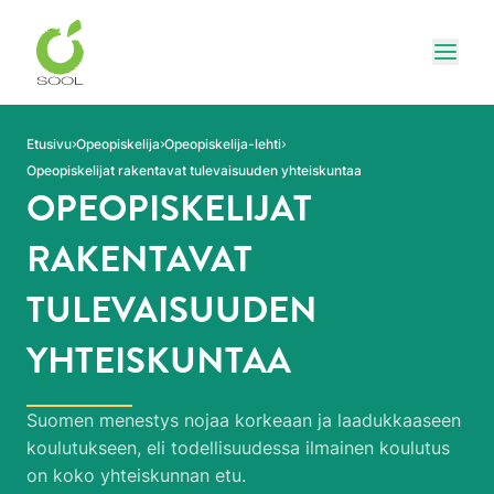
Siirry sivun sisältöön
Näytä
Etusivu
Opeopiskelija
Opeopiskelija-lehti
Opeopiskelijat rakentavat tulevaisuuden yhteiskuntaa
OPEOPISKELIJAT
RAKENTAVAT
TULEVAISUUDEN
YHTEISKUNTAA
Suomen menestys nojaa korkeaan ja laadukkaaseen
koulutukseen, eli todellisuudessa ilmainen koulutus
on koko yhteiskunnan etu.