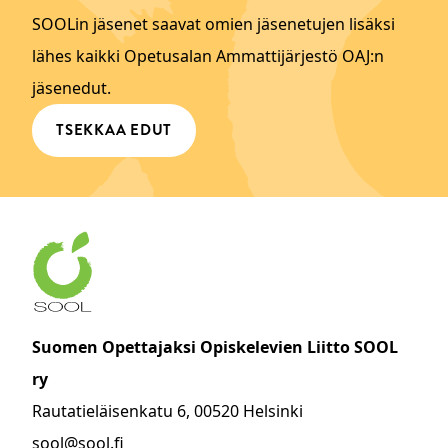
SOOLin jäsenet saavat omien jäsenetujen lisäksi
lähes kaikki Opetusalan Ammattijärjestö OAJ:n
jäsenedut.
TSEKKAA EDUT
Suomen Opettajaksi Opiskelevien Liitto SOOL
ry
Rautatieläisenkatu 6, 00520 Helsinki
sool@sool.fi