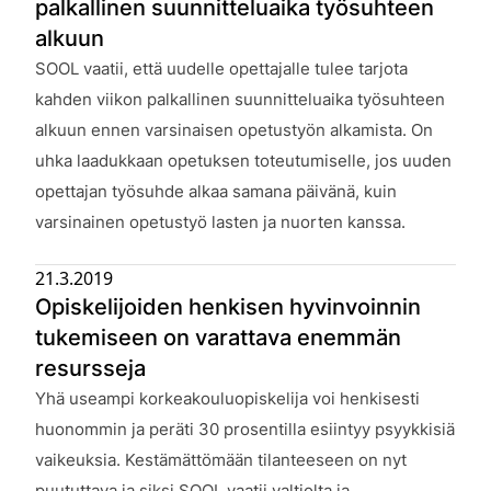
palkallinen suunnitteluaika työsuhteen
alkuun
Julkaistu:
SOOL vaatii, että uudelle opettajalle tulee tarjota
kahden viikon palkallinen suunnitteluaika työsuhteen
alkuun ennen varsinaisen opetustyön alkamista. On
uhka laadukkaan opetuksen toteutumiselle, jos uuden
opettajan työsuhde alkaa samana päivänä, kuin
varsinainen opetustyö lasten ja nuorten kanssa.
21.3.2019
Opiskelijoiden henkisen hyvinvoinnin
tukemiseen on varattava enemmän
resursseja
Julkaistu:
Yhä useampi korkeakouluopiskelija voi henkisesti
huonommin ja peräti 30 prosentilla esiintyy psyykkisiä
vaikeuksia. Kestämättömään tilanteeseen on nyt
puututtava ja siksi SOOL vaatii valtiolta ja