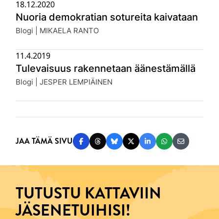
18.12.2020
Nuoria demokratian sotureita kaivataan
Julkaistu:
Blogi | MIKAELA RANTO
11.4.2019
Tulevaisuus rakennetaan äänestämällä
Julkaistu:
Blogi | JESPER LEMPIÄINEN
JAA TÄMÄ SIVU
Jaa Facebookissa
Jaa Threadsissa
Jaa Blueskyssä
Jaa Twitterissä
Jaa LinkedInissä
Jaa WhatsAppi
Jaa sähköp
TUTUSTU KATTAVIIN
JÄSENETUIHISI!