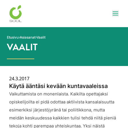
Siirry sivun sisältöön
Näytä
Etusivu
Asiasanat
Vaalit
VAALIT
24.3.2017
Käytä ääntäsi kevään kuntavaaleissa
Julkaistu:
Vaikuttamista on monenlaista. Kaikilta opettajaksi
opiskelijoilta ei pidä odottaa aktiivista kansalaisuutta
esimerkiksi järjestöjyränä tai poliitikkona, mutta
meidän keskuudessa kaikkien tulisi tehdä niitä pieniä
tekoja kohti parempaa yhteiskuntaa. Yksi näistä