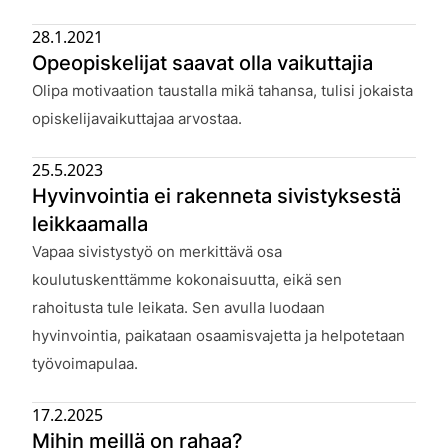
28.1.2021
Opeopiskelijat saavat olla vaikuttajia
Julkaistu:
Olipa motivaation taustalla mikä tahansa, tulisi jokaista
opiskelijavaikuttajaa arvostaa.
25.5.2023
Hyvinvointia ei rakenneta sivistyksestä
leikkaamalla
Julkaistu:
Vapaa sivistystyö on merkittävä osa
koulutuskenttämme kokonaisuutta, eikä sen
rahoitusta tule leikata. Sen avulla luodaan
hyvinvointia, paikataan osaamisvajetta ja helpotetaan
työvoimapulaa.
17.2.2025
Mihin meillä on rahaa?