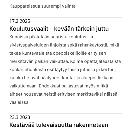
Julkaistu:
Kauppareissua suurempi valinta.
17.2.2025
Koulutusvaalit – kevään tärkein juttu
Julkaistu:
Kunnissa päätetään suurista koulutus- ja
sivistyspalveluiden linjoista sekä rahankäytöstä, mikä
tekee kuntavaaleista opeopiskelijoille erityisen
merkittävän paikan vaikuttaa. Kolme opettajataustaista
konkariehdokasta esittäytyy tässä jutussa ja kertoo,
kuinka he ovat päätyneet kunta- ja aluepolitiikkaan
vaikuttamaan. Ehdokkaat paljastavat myös mitkä
aiheet nousevat heistä erityisen merkittäviksi näissä
vaaleissa.
23.3.2023
Kestävää tulevaisuutta rakennetaan