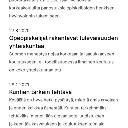
korkeakouluilta panostuksia opiskelijoiden henkisen
hyvinvoinnin tukemiseen.
27.8.2020
Opeopiskelijat rakentavat tulevaisuuden
yhteiskuntaa
Julkaistu:
Suomen menestys nojaa korkeaan ja laadukkaaseen
koulutukseen, eli todellisuudessa ilmainen koulutus
on koko yhteiskunnan etu.
28.1.2021
Kuntien tärkein tehtävä
Julkaistu:
Keväällä on hyvä hetki pysähtyä, miettiä omia arvojaan
ja ennen kaikkea äänestää. Kuntien tärkeimmäksi
tehtäväksi meneillään olevan sote-uudistuksen
jälkeen jää kasvatuksen ja koulutuksen toimiala.