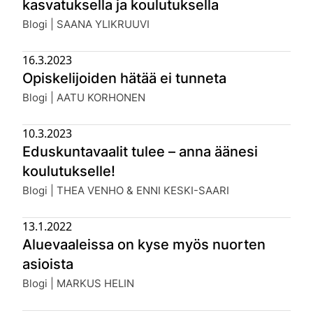
kasvatuksella ja koulutuksella
Julkaistu:
Blogi | SAANA YLIKRUUVI
16.3.2023
Opiskelijoiden hätää ei tunneta
Julkaistu:
Blogi | AATU KORHONEN
10.3.2023
Eduskuntavaalit tulee – anna äänesi
koulutukselle!
Julkaistu:
Blogi | THEA VENHO & ENNI KESKI-SAARI
13.1.2022
Aluevaaleissa on kyse myös nuorten
asioista
Julkaistu:
Blogi | MARKUS HELIN