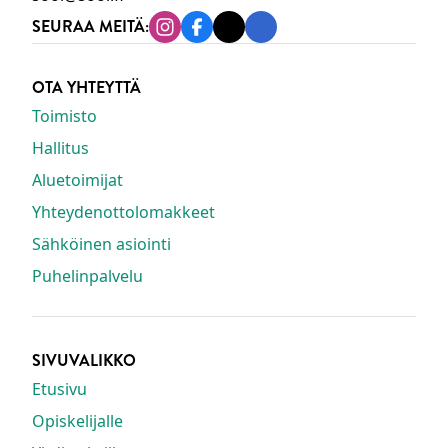
SEURAA MEITÄ:
Instagram
Facebook
Tiktok
Linkedin
OTA YHTEYTTÄ
Toimisto
Hallitus
Aluetoimijat
Yhteydenottolomakkeet
Sähköinen asiointi
Puhelinpalvelu
SIVUVALIKKO
Etusivu
Opiskelijalle