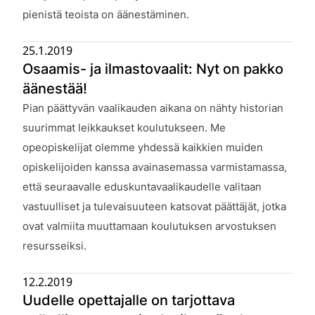
pienistä teoista on äänestäminen.
25.1.2019
Osaamis- ja ilmastovaalit: Nyt on pakko
äänestää!
Julkaistu:
Pian päättyvän vaalikauden aikana on nähty historian
suurimmat leikkaukset koulutukseen. Me
opeopiskelijat olemme yhdessä kaikkien muiden
opiskelijoiden kanssa avainasemassa varmistamassa,
että seuraavalle eduskuntavaalikaudelle valitaan
vastuulliset ja tulevaisuuteen katsovat päättäjät, jotka
ovat valmiita muuttamaan koulutuksen arvostuksen
resursseiksi.
12.2.2019
Uudelle opettajalle on tarjottava