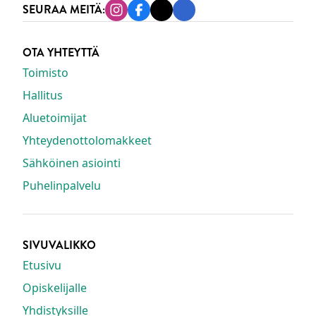
SEURAA MEITÄ:
Instagram
Facebook
Tiktok
Linkedin
OTA YHTEYTTÄ
Toimisto
Hallitus
Aluetoimijat
Yhteydenottolomakkeet
Sähköinen asiointi
Puhelinpalvelu
SIVUVALIKKO
Etusivu
Opiskelijalle
Yhdistyksille