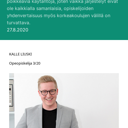
poikkeavia käytäntöjä, joten vaikka järjestelyt eivät
ole kaikkialla samanlaisia, opiskelijoiden
yhdenvertaisuus myös korkeakoulujen välillä on
turvattava.
Julkaistu:
27.8.2020
KALLE LIUSKI
Opeopiskelija 3/20