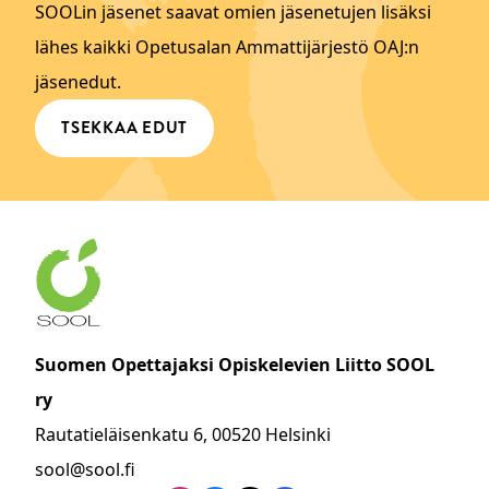
SOOLin jäsenet saavat omien jäsenetujen lisäksi
lähes kaikki Opetusalan Ammattijärjestö OAJ:n
jäsenedut.
TSEKKAA EDUT
Suomen Opettajaksi Opiskelevien Liitto SOOL
ry
Rautatieläisenkatu 6, 00520 Helsinki
sool@sool.fi