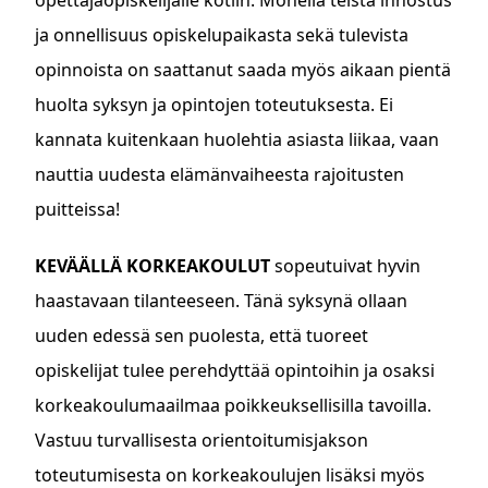
opettajaopiskelijalle kotiin. Monella teistä innostus
ja onnellisuus opiskelupaikasta sekä tulevista
opinnoista on saattanut saada myös aikaan pientä
huolta syksyn ja opintojen toteutuksesta. Ei
kannata kuitenkaan huolehtia asiasta liikaa, vaan
nauttia uudesta elämänvaiheesta rajoitusten
puitteissa!
KEVÄÄLLÄ KORKEAKOULUT
sopeutuivat hyvin
haastavaan tilanteeseen. Tänä syksynä ollaan
uuden edessä sen puolesta, että tuoreet
opiskelijat tulee perehdyttää opintoihin ja osaksi
korkeakoulumaailmaa poikkeuksellisilla tavoilla.
Vastuu turvallisesta orientoitumisjakson
toteutumisesta on korkeakoulujen lisäksi myös