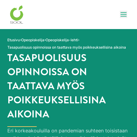
Siirry sivun sisältöön
Näytä
Etusivu
Opeopiskelija
Opeopiskelija-lehti
Tasapuolisuus opinnoissa on taattava myös poikkeuksellisina aikoina
TASAPUOLISUUS
OPINNOISSA ON
TAATTAVA MYÖS
POIKKEUKSELLISINA
AIKOINA
Eri korkeakouluilla on pandemian suhteen toisistaan