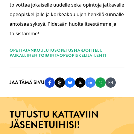
toivottaa jokaiselle uudelle sekä opintoja jatkavalle
opeopiskelijalle ja korkeakoulujen henkilökunnalle
antoisaa syksyä. Pidetään huolta itsestämme ja
toisistamme!
ASIASANAT
OPETTAJANKOULUTUS
OPETUSHARJOITTELU
PAIKALLINEN TOIMINTA
OPEOPISKELIJA-LEHTI
JAA TÄMÄ SIVU
Jaa Facebookissa
Jaa Threadsissa
Jaa Blueskyssä
Jaa Twitterissä
Jaa LinkedInissä
Jaa WhatsAppi
Jaa sähköp
TUTUSTU KATTAVIIN
JÄSENETUIHISI!