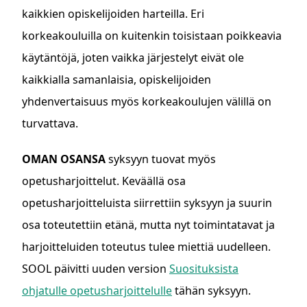
kaikkien opiskelijoiden harteilla. Eri
korkeakouluilla on kuitenkin toisistaan poikkeavia
käytäntöjä, joten vaikka järjestelyt eivät ole
kaikkialla samanlaisia, opiskelijoiden
yhdenvertaisuus myös korkeakoulujen välillä on
turvattava.
OMAN OSANSA
syksyyn tuovat myös
opetusharjoittelut. Keväällä osa
opetusharjoitteluista siirrettiin syksyyn ja suurin
osa toteutettiin etänä, mutta nyt toimintatavat ja
harjoitteluiden toteutus tulee miettiä uudelleen.
SOOL päivitti uuden version
Suosituksista
ohjatulle opetusharjoittelulle
tähän syksyyn.