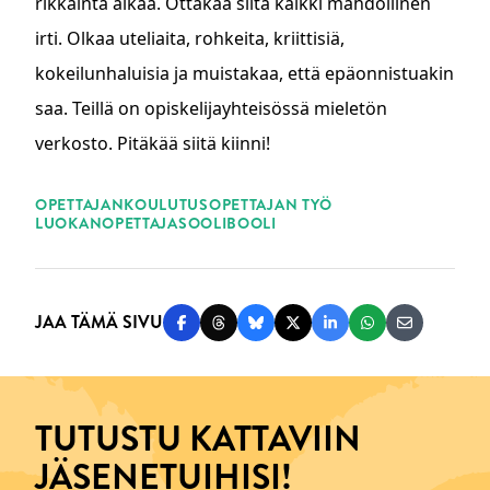
rikkainta aikaa. Ottakaa siitä kaikki mahdollinen
irti. Olkaa uteliaita, rohkeita, kriittisiä,
kokeilunhaluisia ja muistakaa, että epäonnistuakin
saa. Teillä on opiskelijayhteisössä mieletön
verkosto. Pitäkää siitä kiinni!
ASIASANAT
OPETTAJANKOULUTUS
OPETTAJAN TYÖ
LUOKANOPETTAJA
SOOLIBOOLI
JAA TÄMÄ SIVU
Jaa Facebookissa
Jaa Threadsissa
Jaa Blueskyssä
Jaa Twitterissä
Jaa LinkedInissä
Jaa WhatsAppi
Jaa sähköp
TUTUSTU KATTAVIIN
JÄSENETUIHISI!