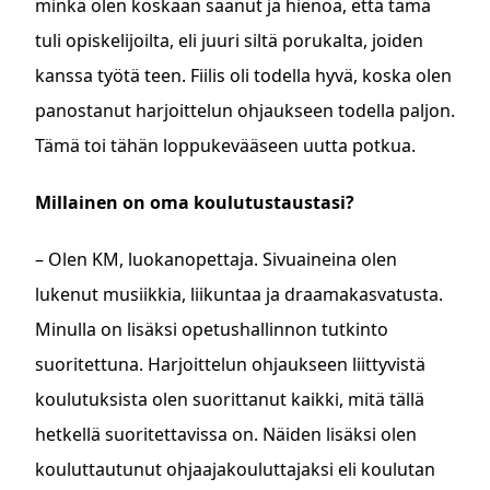
minkä olen koskaan saanut ja hienoa, että tämä
tuli opiskelijoilta, eli juuri siltä porukalta, joiden
kanssa työtä teen. Fiilis oli todella hyvä, koska olen
panostanut harjoittelun ohjaukseen todella paljon.
Tämä toi tähän loppukevääseen uutta potkua.
Millainen on oma koulutustaustasi?
– Olen KM, luokanopettaja. Sivuaineina olen
lukenut musiikkia, liikuntaa ja draamakasvatusta.
Minulla on lisäksi opetushallinnon tutkinto
suoritettuna. Harjoittelun ohjaukseen liittyvistä
koulutuksista olen suorittanut kaikki, mitä tällä
hetkellä suoritettavissa on. Näiden lisäksi olen
kouluttautunut ohjaajakouluttajaksi eli koulutan