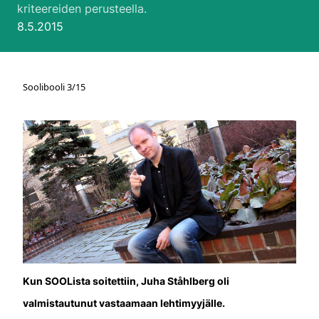
kriteereiden perusteella.
Julkaistu:
8.5.2015
Soolibooli 3/15
Kun SOOLista soitettiin, Juha Ståhlberg oli
valmistautunut vastaamaan lehtimyyjälle.