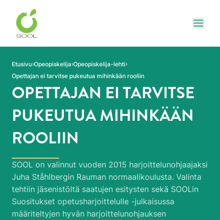
Siirry sivun sisältöön
Näytä
Etusivu
Opeopiskelija
Opeopiskelija-lehti
Opettajan ei tarvitse pukeutua mihinkään rooliin
OPETTAJAN EI TARVITSE
PUKEUTUA MIHINKÄÄN
ROOLIIN
SOOL on valinnut vuoden 2015 harjoittelunohjaajaksi
Juha Ståhlbergin Rauman normaalikoulusta. Valinta
tehtiin jäsenistöltä saatujen esitysten sekä SOOLin
Suositukset opetusharjoittelulle -julkaisussa
määriteltyjen hyvän harjoittelunohjauksen