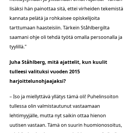
lisäksi hän painottaa sitä, ettei virheiden tekemistä
kannata pelätä ja rohkaisee opiskelijoita
tarttumaan haasteisiin. Tärkein Ståhlbergilta
saamani ohje oli tehdä työtä omalla persoonalla ja
tyylillä."
Juha Ståhlberg, mitä ajattelit, kun kuulit
tulleesi valituksi vuoden 2015
harjoittelunohjaajaksi?
– Iso ja miellyttävä yllätys tämä oli! Puhelinsoiton
tullessa olin valmistautunut vastaamaan
lehtimyyjälle, mutta nyt saikin ottaa hienon
uutisen vastaan. Tämä on suurin huomionosoitus,