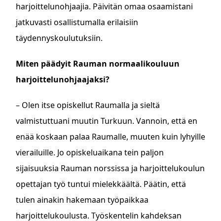
harjoittelunohjaajia. Päivitän omaa osaamistani
jatkuvasti osallistumalla erilaisiin
täydennyskoulutuksiin.
Miten päädyit Rauman normaalikouluun
harjoittelunohjaajaksi?
– Olen itse opiskellut Raumalla ja sieltä
valmistuttuani muutin Turkuun. Vannoin, että en
enää koskaan palaa Raumalle, muuten kuin lyhyille
vierailuille. Jo opiskeluaikana tein paljon
sijaisuuksia Rauman norssissa ja harjoittelukoulun
opettajan työ tuntui mielekkäältä. Päätin, että
tulen ainakin hakemaan työpaikkaa
harjoittelukoulusta. Työskentelin kahdeksan