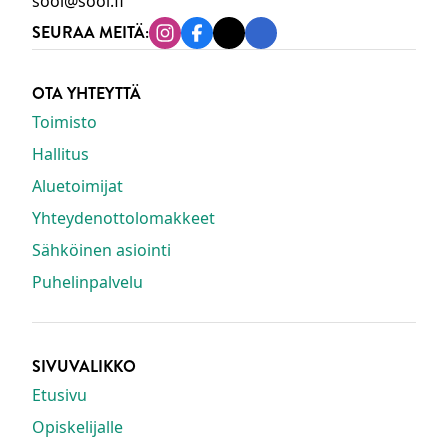
sool@sool.fi
SEURAA MEITÄ:
Instagram
Facebook
Tiktok
Linkedin
OTA YHTEYTTÄ
Toimisto
Hallitus
Aluetoimijat
Yhteydenottolomakkeet
Sähköinen asiointi
Puhelinpalvelu
SIVUVALIKKO
Etusivu
Opiskelijalle