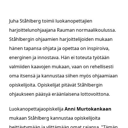
Juha Ståhlberg toimii luokanopettajien
harjoittelunohjaajana Rauman normaalikoulussa.
Ståhlbergin ohjaamien harjoittelijoiden mukaan
hänen tapansa ohjata ja opettaa on inspiroiva,
energinen ja innostava. Hän ei toteuta työtään
valmiiden kaavojen mukaan, vaan on rehellisesti
oma itsensä ja kannustaa siihen myös ohjaamiaan
opiskelijoita. Opiskelijat pitävät Ståhlbergin
ohjaukseen pääsyä eräänlaisena lottovoittona.
Luokanopettajaopiskelija
Anni Murtokankaan
mukaan Ståhlberg kannustaa opiskelijoita
heittäytymään ja ylittämään omat rajansa. "Tämän