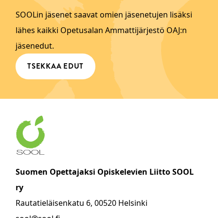
SOOLin jäsenet saavat omien jäsenetujen lisäksi
lähes kaikki Opetusalan Ammattijärjestö OAJ:n
jäsenedut.
TSEKKAA EDUT
Suomen Opettajaksi Opiskelevien Liitto SOOL
ry
Rautatieläisenkatu 6, 00520 Helsinki