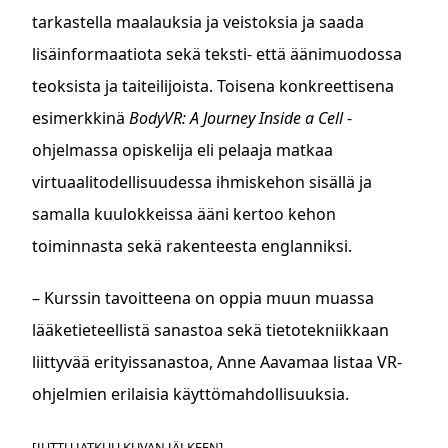
tarkastella maalauksia ja veistoksia ja saada
lisäinformaatiota sekä teksti- että äänimuodossa
teoksista ja taiteilijoista. Toisena konkreettisena
esimerkkinä
BodyVR: A Journey Inside a Cell
-
ohjelmassa opiskelija eli pelaaja matkaa
virtuaalitodellisuudessa ihmiskehon sisällä ja
samalla kuulokkeissa ääni kertoo kehon
toiminnasta sekä rakenteesta englanniksi.
– Kurssin tavoitteena on oppia muun muassa
lääketieteellistä sanastoa sekä tietotekniikkaan
liittyvää erityissanastoa, Anne Aavamaa listaa VR-
ohjelmien erilaisia käyttömahdollisuuksia.
[JUTTU JATKUU KUVAN JÄLKEEN]