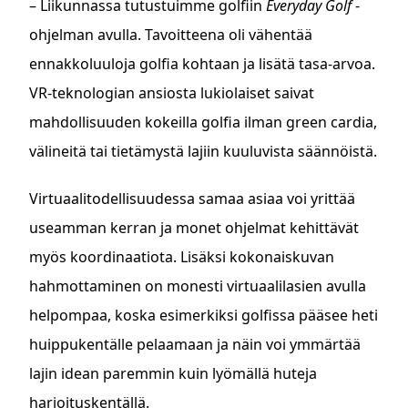
– Liikunnassa tutustuimme golfiin
Everyday Golf
-
ohjelman avulla. Tavoitteena oli vähentää
ennakkoluuloja golfia kohtaan ja lisätä tasa-arvoa.
VR-teknologian ansiosta lukiolaiset saivat
mahdollisuuden kokeilla golfia ilman green cardia,
välineitä tai tietämystä lajiin kuuluvista säännöistä.
Virtuaalitodellisuudessa samaa asiaa voi yrittää
useamman kerran ja monet ohjelmat kehittävät
myös koordinaatiota. Lisäksi kokonaiskuvan
hahmottaminen on monesti virtuaalilasien avulla
helpompaa, koska esimerkiksi golfissa pääsee heti
huippukentälle pelaamaan ja näin voi ymmärtää
lajin idean paremmin kuin lyömällä huteja
harjoituskentällä.