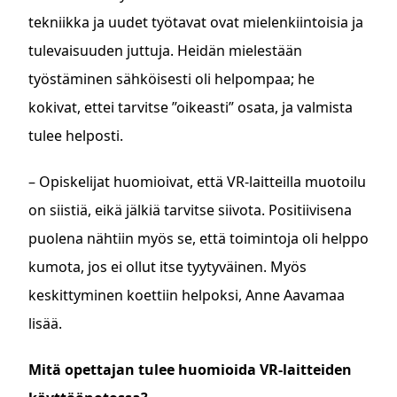
tekniikka ja uudet työtavat ovat mielenkiintoisia ja
tulevaisuuden juttuja. Heidän mielestään
työstäminen sähköisesti oli helpompaa; he
kokivat, ettei tarvitse ”oikeasti” osata, ja valmista
tulee helposti.
– Opiskelijat huomioivat, että VR-laitteilla muotoilu
on siistiä, eikä jälkiä tarvitse siivota. Positiivisena
puolena nähtiin myös se, että toimintoja oli helppo
kumota, jos ei ollut itse tyytyväinen. Myös
keskittyminen koettiin helpoksi, Anne Aavamaa
lisää.
Mitä opettajan tulee huomioida VR-laitteiden