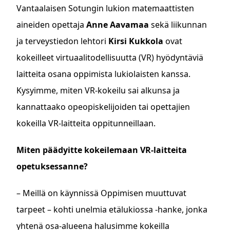
Vantaalaisen Sotungin lukion matemaattisten
aineiden opettaja
Anne Aavamaa
sekä liikunnan
ja terveystiedon lehtori
Kirsi Kukkola
ovat
kokeilleet virtuaalitodellisuutta (VR) hyödyntäviä
laitteita osana oppimista lukiolaisten kanssa.
Kysyimme, miten VR-kokeilu sai alkunsa ja
kannattaako opeopiskelijoiden tai opettajien
kokeilla VR-laitteita oppitunneillaan.
Miten päädyitte kokeilemaan VR-laitteita
opetuksessanne?
– Meillä on käynnissä Oppimisen muuttuvat
tarpeet – kohti unelmia etälukiossa -hanke, jonka
yhtenä osa-alueena halusimme kokeilla