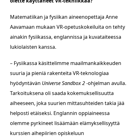
olette käyttäneet VR-tekniikkaa?
Matematiikan ja fysiikan aineenopettaja Anne
Aavamaan mukaan VR-opetuskokeiluita on tehty
ainakin fysiikassa, englannissa ja kuvataiteessa
lukiolaisten kanssa.
– Fysiikassa käsittelimme maailmankaikkeuden
suuria ja pieniä rakenteita VR-teknologiaa
hyödyntävän
Universe Sandbox 2
-ohjelman avulla.
Tarkoituksena oli saada kokemuksellisuutta
aiheeseen, joka suurien mittasuhteiden takia jää
helposti etäiseksi. Englannin oppiaineessa
olemme pyrkineet lisäämään elämyksellisyyttä
kurssien aihepiirien opiskeluun