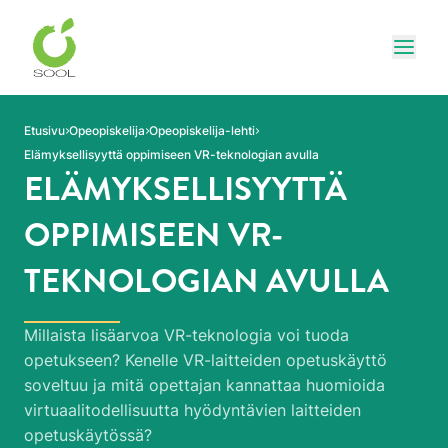
Siirry sivun sisältöön
Näytä
Etusivu
Opeopiskelija
Opeopiskelija-lehti
Elämyksellisyyttä oppimiseen VR-teknologian avulla
ELÄMYKSELLISYYTTÄ
OPPIMISEEN VR-
TEKNOLOGIAN AVULLA
Millaista lisäarvoa VR-teknologia voi tuoda
opetukseen? Kenelle VR-laitteiden opetuskäyttö
soveltuu ja mitä opettajan kannattaa huomioida
virtuaalitodellisuutta hyödyntävien laitteiden
opetuskäytössä?