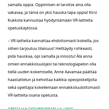
samalla oppia. Oppimisen ei tarvitse aina olla
vakavaa, ja tämä on yksi hauska tapa oppia! Kirsi
Kukkola kannustaa hyödyntämään VR-laitteita
opetuskäytössä.
– VR-laitteita kannattaa ehdottomasti kokeilla, jos
siihen tarjoutuu tilaisuus! Heittäydy rohkeasti,
pidä hauskaa, opi samalla ja innostu! Älä anna
omien ennakkoluulojesi tai teknologiapelon olla
tiellä uuden kokemiselle, Anne Aavamaa päättää
haastattelun ja kehottaa kaikkia opeopiskelijoita
sekä opettajia kokeilemaan ennakkoluulottomasti
VR-laitteita osana opetusta.
ASIASANAT
OPETTAJAN TYÖ
OPEOPISKELIJA-LEHTI