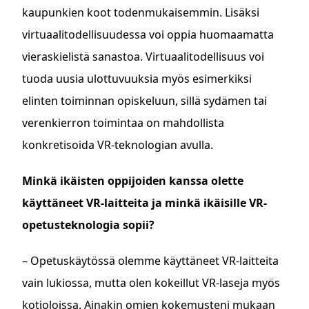
kaupunkien koot todenmukaisemmin. Lisäksi
virtuaalitodellisuudessa voi oppia huomaamatta
vieraskielistä sanastoa. Virtuaalitodellisuus voi
tuoda uusia ulottuvuuksia myös esimerkiksi
elinten toiminnan opiskeluun, sillä sydämen tai
verenkierron toimintaa on mahdollista
konkretisoida VR-teknologian avulla.
Minkä ikäisten oppijoiden kanssa olette
käyttäneet VR-laitteita ja minkä ikäisille VR-
opetusteknologia sopii?
– Opetuskäytössä olemme käyttäneet VR-laitteita
vain lukiossa, mutta olen kokeillut VR-laseja myös
kotioloissa. Ainakin omien kokemusteni mukaan