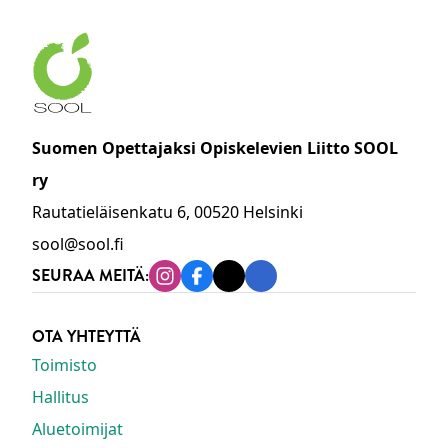
Suomen Opettajaksi Opiskelevien Liitto SOOL
ry
Rautatieläisenkatu 6, 00520 Helsinki
sool@sool.fi
SEURAA MEITÄ:
Instagram
Facebook
Tiktok
Linkedin
OTA YHTEYTTÄ
Toimisto
Hallitus
Aluetoimijat