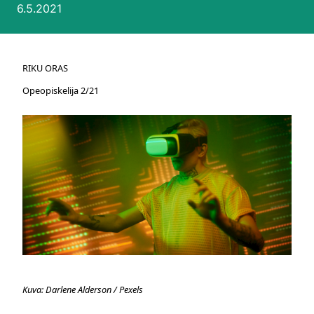
Julkaistu:
6.5.2021
RIKU ORAS
Opeopiskelija 2/21
Kuva: Darlene Alderson / Pexels