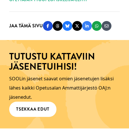
JAA TÄMÄ SIVU
Jaa Facebookissa
Jaa Threadsissa
Jaa Blueskyssä
Jaa Twitterissä
Jaa LinkedInissä
Jaa WhatsAppi
Jaa sähköp
TUTUSTU KATTAVIIN
JÄSENETUIHISI!
SOOLin jäsenet saavat omien jäsenetujen lisäksi
lähes kaikki Opetusalan Ammattijärjestö OAJ:n
jäsenedut.
TSEKKAA EDUT