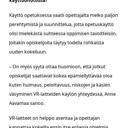
käyttöönotossa?
Käyttö opetuksessa vaatii opettajalta melko paljon
perehtymistä ja suunnittelua, jotta opetuskäyttö
olisi mielekästä suhteessa oppimisen tavoitteisiin.
Joitakin opiskelijoita täytyy todella rohkaista
uuden kokeiluun.
– On myös syytä ottaa huomioon, että jotkut
opiskelijat saattavat kokea epämiellyttävää oloa
kuten huimaus, pelottavuus, niskojen ja käsien
väsyminen VR-laitteiden käytön yhteydessä, Anne
Aavamaa sanoo.
VR-laitteet on helppo asentaa ja opettajan
kannattaa kokeilla ensin itse erilaisia ohjelmia,