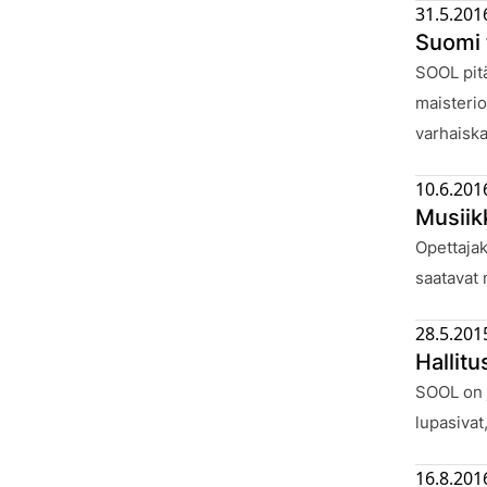
31.5.201
Suomi 
Julkaistu
SOOL pitä
maisterio
varhaiska
10.6.201
Musiik
Julkaistu
Opettajak
saatavat 
28.5.201
Hallit
Julkaistu
SOOL on j
lupasivat
16.8.201