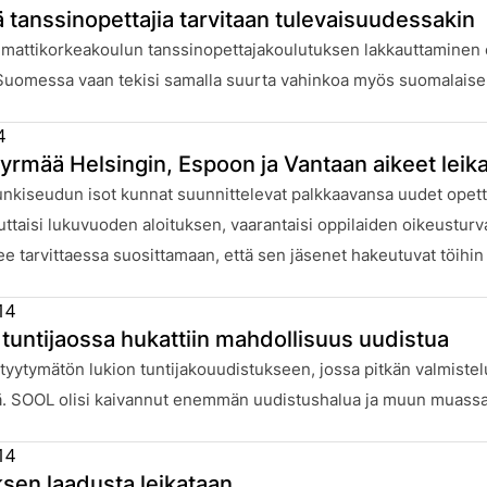
ä tanssinopettajia tarvitaan tulevaisuudessakin
:
attikorkeakoulun tanssinopettajakoulutuksen lakkauttaminen ei
uomessa vaan tekisi samalla suurta vahinkoa myös suomalaisell
4
yrmää Helsingin, Espoon ja Vantaan aikeet leika
:
kiseudun isot kunnat suunnittelevat palkkaavansa uudet opetta
ttaisi lukuvuoden aloituksen, vaarantaisi oppilaiden oikeusturvan
e tarvittaessa suosittamaan, että sen jäsenet hakeutuvat töihin
14
 tuntijaossa hukattiin mahdollisuus uudistua
:
yytymätön lukion tuntijakouudistukseen, jossa pitkän valmistelu
lä. SOOL olisi kaivannut enemmän uudistushalua ja muun muassa l
14
sen laadusta leikataan