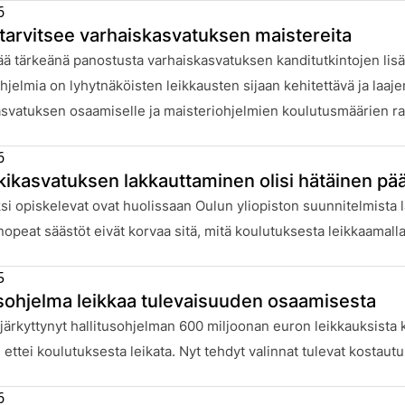
6
tarvitsee varhaiskasvatuksen maistereita
:
ä tärkeänä panostusta varhaiskasvatuksen kanditutkintojen lis
hjelmia on lyhytnäköisten leikkausten sijaan kehitettävä ja laa
svatuksen osaamiselle ja maisteriohjelmien koulutusmäärien ra
6
kikasvatuksen lakkauttaminen olisi hätäinen pä
:
si opiskelevat ovat huolissaan Oulun yliopiston suunnitelmista
nopeat säästöt eivät korvaa sitä, mitä koulutuksesta leikkaamal
5
usohjelma leikkaa tulevaisuuden osaamisesta
:
ärkyttynyt hallitusohjelman 600 miljoonan euron leikkauksista k
, ettei koulutuksesta leikata. Nyt tehdyt valinnat tulevat kosta
6