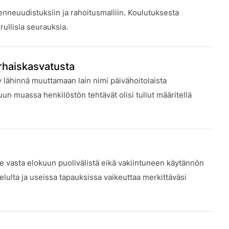
nneuudistuksiin ja rahoitusmalliin. Koulutuksesta
urullisia seurauksia.
arhaiskasvatusta
 lähinnä muuttamaan lain nimi päivähoitolaista
uun muassa henkilöstön tehtävät olisi tullut määritellä
e vasta elokuun puolivälistä eikä vakiintuneen käytännön
lulta ja useissa tapauksissa vaikeuttaa merkittäväsi