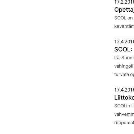
17.2.201
Opetta
Julkaistu
SOOL on t
keventäm
12.4.201
SOOL: 
Julkaistu
Itä-Suome
vahingoll
turvata o
17.4.201
Liitto
Julkaistu
SOOLin li
vahvemmin
riippumat