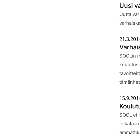
Uusi v
Julkaistu
Uutta var
varhaiska
21.3.201
Varhai
Julkaistu
SOOLin mi
koulutusr
tavoittei
tämänhet
15.9.201
Koulut
Julkaistu
SOOL ei h
leikataan
ammattiko