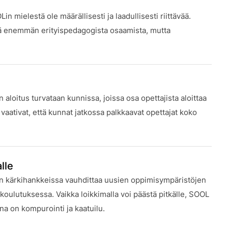
mielestä ole määrällisesti ja laadullisesti riittävää.
tistä enemmän erityispedagogista osaamista, mutta
n aloitus turvataan kunnissa, joissa osa opettajista aloittaa
aativat, että kunnat jatkossa palkkaavat opettajat koko
lle
en kärkihankkeissa vauhdittaa uusien oppimisympäristöjen
skoulutuksessa. Vaikka loikkimalla voi päästä pitkälle, SOOL
ana on kompurointi ja kaatuilu.