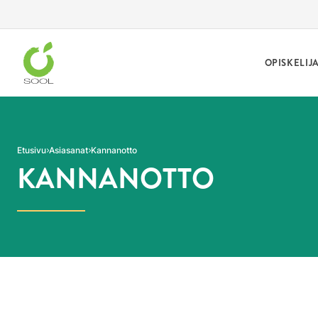
Siirry sivun sisältöön
OPISKELIJ
Etusivu
Asiasanat
Kannanotto
KANNANOTTO