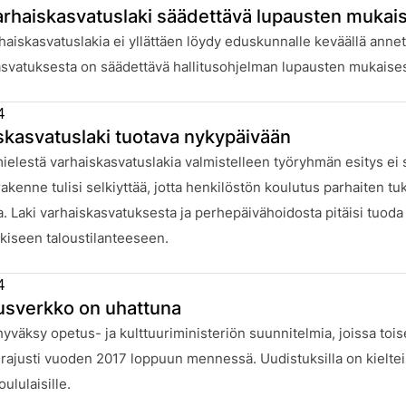
arhaiskasvatuslaki säädettävä lupausten mukais
:
haiskasvatuslakia ei yllättäen löydy eduskunnalle keväällä annetta
svatuksesta on säädettävä hallitusohjelman lupausten mukaises
4
skasvatuslaki tuotava nykypäivään
:
elestä varhaiskasvatuslakia valmistelleen työryhmän esitys ei s
akenne tulisi selkiyttää, jotta henkilöstön koulutus parhaiten tuk
ta. Laki varhaiskasvatuksesta ja perhepäivähoidosta pitäisi tuoda
kiseen taloustilanteeseen.
4
usverkko on uhattuna
:
yväksy opetus- ja kulttuuriministeriön suunnitelmia, joissa tois
 rajusti vuoden 2017 loppuun mennessä. Uudistuksilla on kielteisiä
ululaisille.