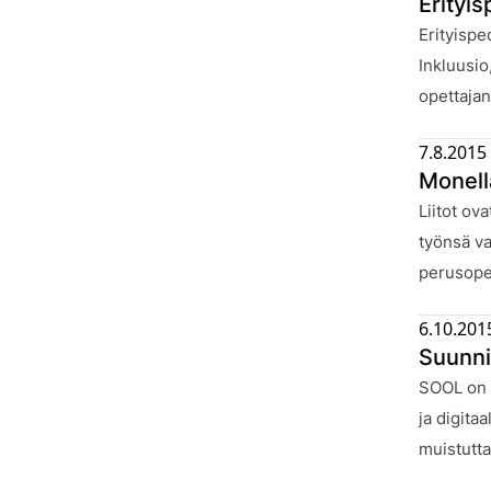
Erityi
Julkaistu
Erityispe
Inkluusio
opettajan
7.8.2015
Monell
Julkaistu
Liitot ov
työnsä va
perusopet
6.10.201
Suunni
Julkaistu
SOOL on t
ja digita
muistutta