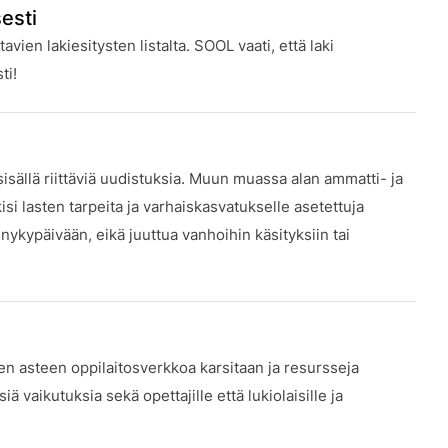
esti
vien lakiesitysten listalta. SOOL vaati, että laki
ti!
isällä riittäviä uudistuksia. Muun muassa alan ammatti- ja
isi lasten tarpeita ja varhaiskasvatukselle asetettuja
 nykypäivään, eikä juuttua vanhoihin käsityksiin tai
en asteen oppilaitosverkkoa karsitaan ja resursseja
 vaikutuksia sekä opettajille että lukiolaisille ja