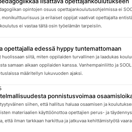
spedagogiikkaa lisättävä opettajankoulutukseen
:
dagogiikan opintojen osuus opettajankoulutusohjelmissa ei SOOLin 
, monikulttuurisuus ja erilaiset oppijat vaativat opettajalta en
koulutus ei vastaa tältä osin työelämän tarpeisiin.
a opettajalla edessä hyppy tuntemattomaan
:
at huolissaan siitä, miten oppilaiden turvallinen ja laadukas koulu
sta samaan aikaan oppilaiden kanssa. Vanhempainliitto ja SOOL v
uslaissa määritellyn lukuvuoden ajaksi.
5
telmallisuudesta ponnistusvoimaa osaamisloika
:
yytyväinen siihen, että hallitus haluaa osaamisen ja koulutuks
alisten materiaalien käyttöönottoa opettajien perus- ja täydenny
a, että ilman tarkkaan harkittua ja jatkuvaa kehittämistyötä vaar