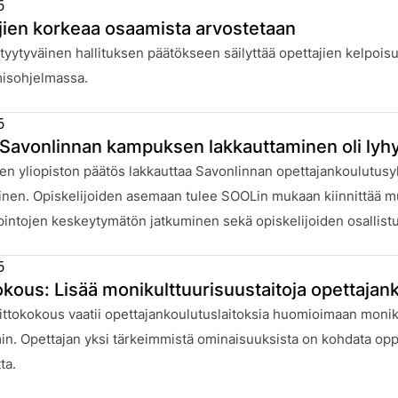
6
jien korkeaa osaamista arvostetaan
:
yytyväinen hallituksen päätökseen säilyttää opettajien kelpois
isohjelmassa.
6
Savonlinnan kampuksen lakkauttaminen oli lyh
:
n yliopiston päätös lakkauttaa Savonlinnan opettajankoulutusyks
inen. Opiskelijoiden asemaan tulee SOOLin mukaan kiinnittää muu
pintojen keskeytymätön jatkuminen sekä opiskelijoiden osallis
6
kokous: Lisää monikulttuurisuustaitoja opettaja
:
ittokokous vaatii opettajankoulutuslaitoksia huomioimaan monik
. Opettajan yksi tärkeimmistä ominaisuuksista on kohdata oppi
ta.