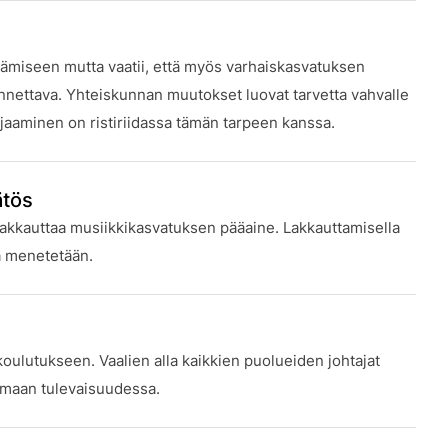
äämiseen mutta vaatii, että myös varhaiskasvatuksen
jennettava. Yhteiskunnan muutokset luovat tarvetta vahvalle
jaaminen on ristiriidassa tämän tarpeen kanssa.
ätös
 lakkauttaa musiikkikasvatuksen pääaine. Lakkauttamisella
la menetetään.
oulutukseen. Vaalien alla kaikkien puolueiden johtajat
utumaan tulevaisuudessa.