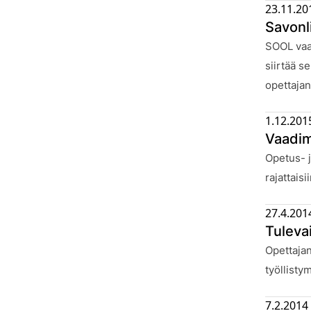
23.11.20
Savonl
Julkaistu
SOOL vaat
siirtää s
opettaja
1.12.201
Vaadim
Julkaistu
Opetus- j
rajattais
27.4.201
Tuleva
Julkaistu
Opettajan
työllisty
7.2.2014