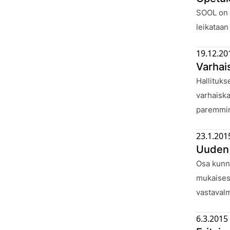
Julkaistu
SOOL on p
leikataan
19.12.20
Varhai
Julkaistu
Hallituks
varhaiska
paremmi
23.1.201
Uuden 
Julkaistu
Osa kunni
mukaisest
vastaval
6.3.2015