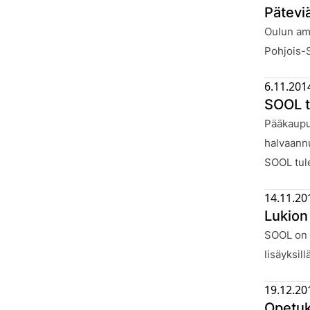
Pätevi
Julkaistu
Oulun amm
Pohjois-S
6.11.201
SOOL t
Julkaistu
Pääkaupun
halvaannu
SOOL tule
14.11.20
Lukion
Julkaistu
SOOL on t
lisäyksil
19.12.20
Opetuk