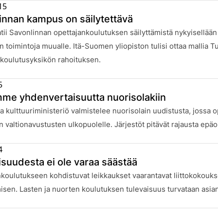
15
innan kampus on säilytettävä
:
ii Savonlinnan opettajankoulutuksen säilyttämistä nykyisellään
en toimintoja muualle. Itä-Suomen yliopiston tulisi ottaa mallia 
nkoulutusyksikön rahoituksen.
5
me yhdenvertaisuutta nuorisolakiin
:
a kulttuuriministeriö valmistelee nuorisolain uudistusta, jossa op
iin valtionavustusten ulkopuolelle. Järjestöt pitävät rajausta e
4
isuudesta ei ole varaa säästää
:
koulutukseen kohdistuvat leikkaukset vaarantavat liittokokouks
misen. Lasten ja nuorten koulutuksen tulevaisuus turvataan asiantu