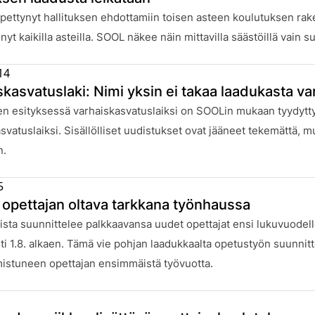
:
ettynyt hallituksen ehdottamiin toisen asteen koulutuksen rake
 nyt kaikilla asteilla. SOOL näkee näin mittavilla säästöillä vain s
14
skasvatuslaki: Nimi yksin ei takaa laadukasta v
:
en esityksessä varhaiskasvatuslaiksi on SOOLin mukaan tyydytty
svatuslaiksi. Sisällölliset uudistukset ovat jääneet tekemättä, m
n.
5
opettajan oltava tarkkana työnhaussa
:
sta suunnittelee palkkaavansa uudet opettajat ensi lukuvuodell
i 1.8. alkaen. Tämä vie pohjan laadukkaalta opetustyön suunnitte
mistuneen opettajan ensimmäistä työvuotta.