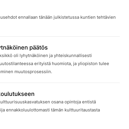
uusehdot ennallaan tänään julkistetussa kuntien tehtävien
ytnäköinen päätös
ikkö oli lyhytnäköinen ja yhteiskunnallisesti
tostilanteessa erityistä huomiota, ja yliopiston tulee
tuminen muutosprosessiin.
nkoulutukseen
ulttuurisuuskasvatuksen osana opintoja entistä
ja ennakkoluulottomasti tämän kulttuuritaustasta