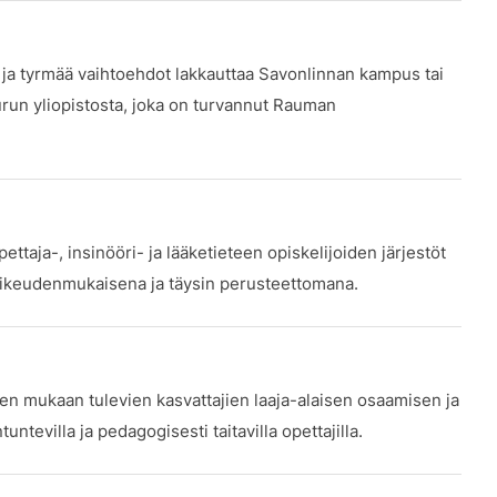
 ja tyrmää vaihtoehdot lakkauttaa Savonlinnan kampus tai
Turun yliopistosta, joka on turvannut Rauman
ettaja-, insinööri- ja lääketieteen opiskelijoiden järjestöt
päoikeudenmukaisena ja täysin perusteettomana.
en mukaan tulevien kasvattajien laaja-alaisen osaamisen ja
ntevilla ja pedagogisesti taitavilla opettajilla.