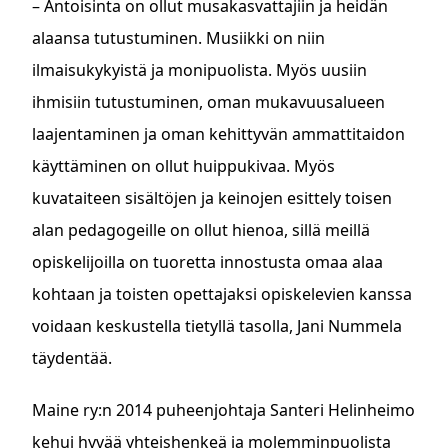
– Antoisinta on ollut musakasvattajiin ja heidän
alaansa tutustuminen. Musiikki on niin
ilmaisukykyistä ja monipuolista. Myös uusiin
ihmisiin tutustuminen, oman mukavuusalueen
laajentaminen ja oman kehittyvän ammattitaidon
käyttäminen on ollut huippukivaa. Myös
kuvataiteen sisältöjen ja keinojen esittely toisen
alan pedagogeille on ollut hienoa, sillä meillä
opiskelijoilla on tuoretta innostusta omaa alaa
kohtaan ja toisten opettajaksi opiskelevien kanssa
voidaan keskustella tietyllä tasolla, Jani Nummela
täydentää.
Maine ry:n 2014 puheenjohtaja Santeri Helinheimo
kehui hyvää yhteishenkeä ja molemminpuolista