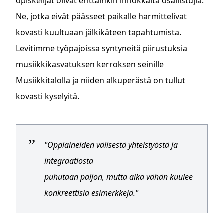
opiskelijat olivat erittäinkin innokkaita osallistujia.
Ne, jotka eivät päässeet paikalle harmittelivat
kovasti kuultuaan jälkikäteen tapahtumista.
Levitimme työpajoissa syntyneitä piirustuksia
musiikkikasvatuksen kerroksen seinille
Musiikkitalolla ja niiden alkuperästä on tullut
kovasti kyselyitä.
"Oppiaineiden välisestä yhteistyöstä ja
integraatiosta
puhutaan paljon, mutta aika vähän kuulee
konkreettisia esimerkkejä."