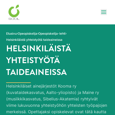
Siirry sivun sisältöön
Näytä
Etusivu
Opeopiskelija
Opeopiskelija-lehti
Helsinkiläistä yhteistyötä taideaineissa
HELSINKILÄISTÄ
YHTEISTYÖTÄ
TAIDEAINEISSA
Helsinkiläiset ainejärjestöt Kooma ry
(kuvataidekasvatus, Aalto-yliopisto) ja Maine ry
(musiikkikasvatus, Sibelius-Akatemia) ryhtyivät
viime lukuvuonna yhteistyöhön yhteisten työpajojen
merkeissä. Opettajaksi opiskelevat ovat tätä kautta