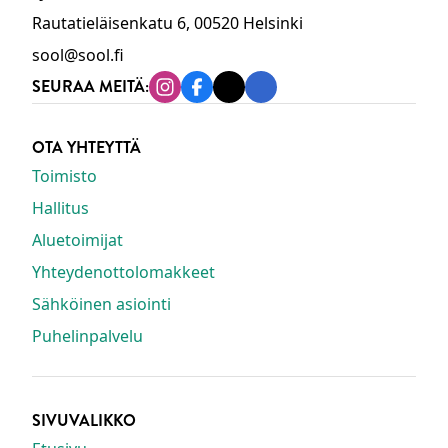
Rautatieläisenkatu 6, 00520 Helsinki
sool@sool.fi
SEURAA MEITÄ:
Instagram
Facebook
Tiktok
Linkedin
OTA YHTEYTTÄ
Toimisto
Hallitus
Aluetoimijat
Yhteydenottolomakkeet
Sähköinen asiointi
Puhelinpalvelu
SIVUVALIKKO