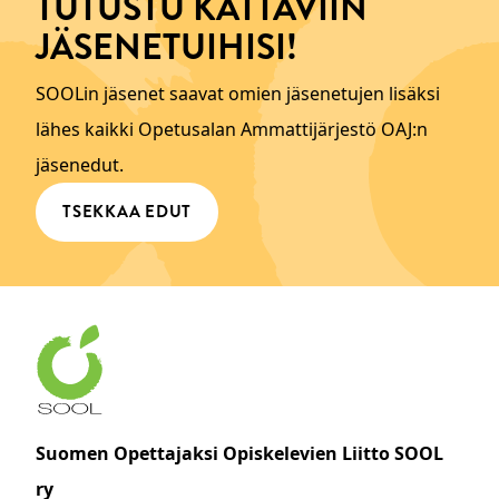
TUTUSTU KATTAVIIN
JÄSENETUIHISI!
SOOLin jäsenet saavat omien jäsenetujen lisäksi
lähes kaikki Opetusalan Ammattijärjestö OAJ:n
jäsenedut.
TSEKKAA EDUT
Suomen Opettajaksi Opiskelevien Liitto SOOL
ry