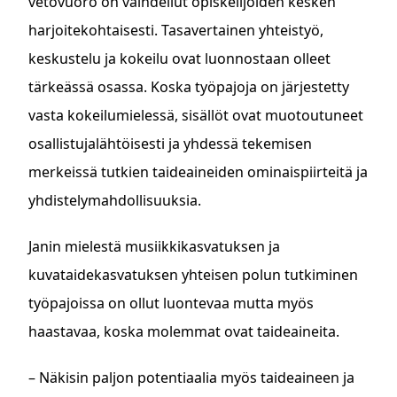
vetovuoro on vaihdellut opiskelijoiden kesken
harjoitekohtaisesti. Tasavertainen yhteistyö,
keskustelu ja kokeilu ovat luonnostaan olleet
tärkeässä osassa. Koska työpajoja on järjestetty
vasta kokeilumielessä, sisällöt ovat muotoutuneet
osallistujalähtöisesti ja yhdessä tekemisen
merkeissä tutkien taideaineiden ominaispiirteitä ja
yhdistelymahdollisuuksia.
Janin mielestä musiikkikasvatuksen ja
kuvataidekasvatuksen yhteisen polun tutkiminen
työpajoissa on ollut luontevaa mutta myös
haastavaa, koska molemmat ovat taideaineita.
– Näkisin paljon potentiaalia myös taideaineen ja