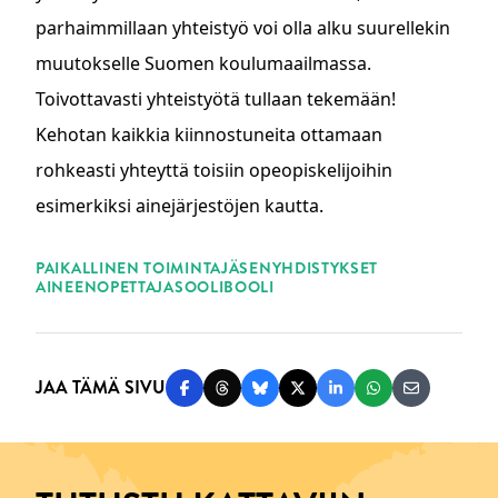
parhaimmillaan yhteistyö voi olla alku suurellekin
muutokselle Suomen koulumaailmassa.
Toivottavasti yhteistyötä tullaan tekemään!
Kehotan kaikkia kiinnostuneita ottamaan
rohkeasti yhteyttä toisiin opeopiskelijoihin
esimerkiksi ainejärjestöjen kautta.
ASIASANAT
PAIKALLINEN TOIMINTA
JÄSENYHDISTYKSET
AINEENOPETTAJA
SOOLIBOOLI
JAA TÄMÄ SIVU
Jaa Facebookissa
Jaa Threadsissa
Jaa Blueskyssä
Jaa Twitterissä
Jaa LinkedInissä
Jaa WhatsAppi
Jaa sähköp