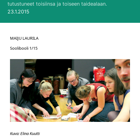
tutustuneet toisiinsa ja toiseen taidealaan.
Julkaistu:
23.1.2015
MAIJU LAURILA
Soolibooli 1/15
Kuva: Elina Kuutti