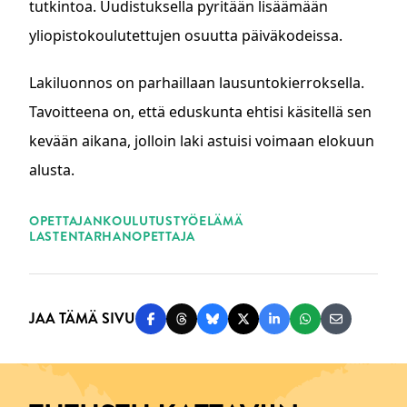
tutkintoa. Uudistuksella pyritään lisäämään
yliopistokoulutettujen osuutta päiväkodeissa.
Lakiluonnos on parhaillaan lausuntokierroksella.
Tavoitteena on, että eduskunta ehtisi käsitellä sen
kevään aikana, jolloin laki astuisi voimaan elokuun
alusta.
ASIASANAT
OPETTAJANKOULUTUS
TYÖELÄMÄ
LASTENTARHANOPETTAJA
JAA TÄMÄ SIVU
Jaa Facebookissa
Jaa Threadsissa
Jaa Blueskyssä
Jaa Twitterissä
Jaa LinkedInissä
Jaa WhatsAppi
Jaa sähköp