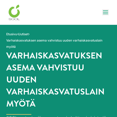
Siirry sivun sisältöön
Näytä
Etusivu
Uutiset
Varhaiskasvatuksen asema vahvistuu uuden varhaiskasvatuslain
myötä
VARHAISKASVATUKSEN
ASEMA VAHVISTUU
UUDEN
VARHAISKASVATUSLAIN
MYÖTÄ