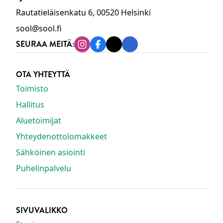
Rautatieläisenkatu 6, 00520 Helsinki
sool@sool.fi
SEURAA MEITÄ:
Instagram
Facebook
Tiktok
Linkedin
OTA YHTEYTTÄ
Toimisto
Hallitus
Aluetoimijat
Yhteydenottolomakkeet
Sähköinen asiointi
Puhelinpalvelu
SIVUVALIKKO