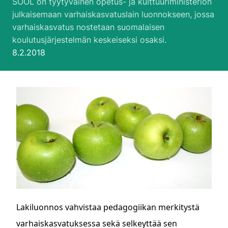
SOOL on tyytyväinen opetus- ja kulttuuriministeriön
julkaisemaan varhaiskasvatuslain luonnokseen, jossa
varhaiskasvatus nostetaan suomalaisen
koulutusjärjestelmän keskeiseksi osaksi.
Julkaistu:
8.2.2018
Lakiluonnos vahvistaa pedagogiikan merkitystä
varhaiskasvatuksessa sekä selkeyttää sen