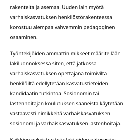
rakenteita ja asemaa. Uuden lain myötä
varhaiskasvatuksen henkilöstörakenteessa
korostuu aiempaa vahvemmin pedagoginen
osaaminen.
Työntekijöiden ammattinimikkeet määritellään
lakiluonnoksessa siten, että jatkossa
varhaiskasvatuksen opettajana toimivilta
henkilöiltä edellytetään kasvatustieteiden
kandidaatin tutkintoa. Sosionomin tai
lastenhoitajan koulutuksen saaneista käytetään
vastaavasti nimikkeitä varhaiskasvatuksen
sosionomi ja varhaiskasvatuksen lastenhoitaja.
Kaikkien nykyisten työntekijöiden pätevyydet