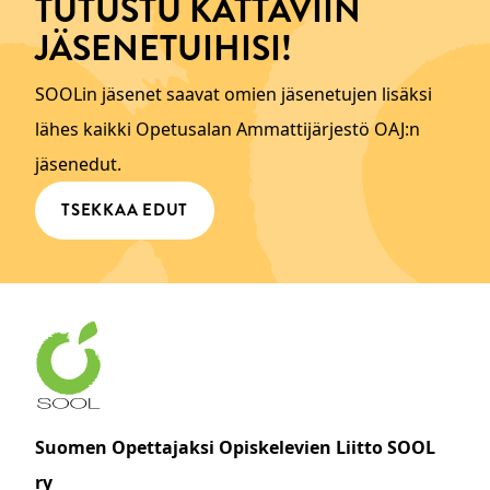
TUTUSTU KATTAVIIN
JÄSENETUIHISI!
SOOLin jäsenet saavat omien jäsenetujen lisäksi
lähes kaikki Opetusalan Ammattijärjestö OAJ:n
jäsenedut.
TSEKKAA EDUT
Suomen Opettajaksi Opiskelevien Liitto SOOL
ry