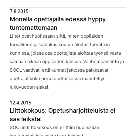
7.8.2015
Monella opettajalla edessä hyppy
tuntemattomaan
Julkaistu:
Liitot ovat huolissaan siitä, miten oppilaiden
turvallinen ja laadukas koulun aloitus turvataan
kunnissa, joissa osa opettajista aloittaa työnsä vasta
samaan aikaan oppilaiden kanssa. Vanhempainliitto ja
SOOL vaativat, että kunnat jatkossa palkkaavat
opettajat koko perusopetuslaissa määritellyn
lukuvuoden ajaksi.
12.4.2015
Liittokokous: Opetusharjoitteluista ei
saa leikata!
Julkaistu:
SOOLin liittokokous on erittäin huolissaan
koulutusleikkauksista ja erityisesti