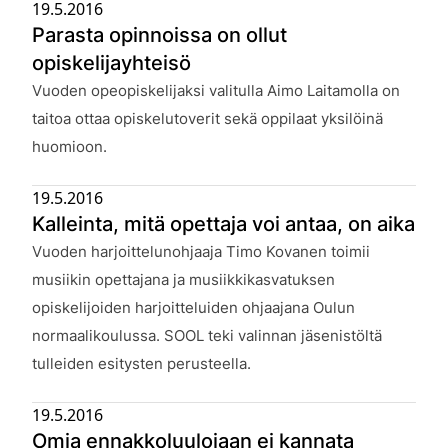
19.5.2016
Parasta opinnoissa on ollut
opiskelijayhteisö
Julkaistu:
Vuoden opeopiskelijaksi valitulla Aimo Laitamolla on
taitoa ottaa opiskelutoverit sekä oppilaat yksilöinä
huomioon.
19.5.2016
Kalleinta, mitä opettaja voi antaa, on aika
Julkaistu:
Vuoden harjoittelunohjaaja Timo Kovanen toimii
musiikin opettajana ja musiikkikasvatuksen
opiskelijoiden harjoitteluiden ohjaajana Oulun
normaalikoulussa. SOOL teki valinnan jäsenistöltä
tulleiden esitysten perusteella.
19.5.2016
Omia ennakkoluulojaan ei kannata