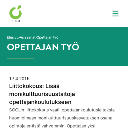
Siirry sivun sisältöön
Näytä
Etusivu
Asiasanat
Opettajan työ
OPETTAJAN TYÖ
17.4.2016
Liittokokous: Lisää
monikulttuurisuustaitoja
opettajankoulutukseen
Julkaistu:
SOOLin liittokokous vaatii opettajankoulutuslaitoksia
huomioimaan monikulttuurisuuskasvatuksen osana
opintoja entistä vahvemmin. Opettajan yksi