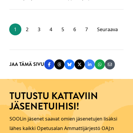
1
2
3
4
5
6
7
Seuraava
JAA TÄMÄ SIVU
Jaa Facebookissa
Jaa Threadsissa
Jaa Blueskyssä
Jaa Twitterissä
Jaa LinkedInissä
Jaa WhatsAppi
Jaa sähköp
TUTUSTU KATTAVIIN
JÄSENETUIHISI!
SOOLin jäsenet saavat omien jäsenetujen lisäksi
lähes kaikki Opetusalan Ammattijärjestö OAJ:n