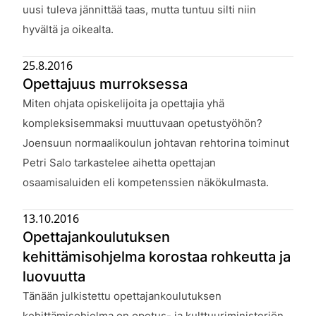
uusi tuleva jännittää taas, mutta tuntuu silti niin
hyvältä ja oikealta.
25.8.2016
Opettajuus murroksessa
Julkaistu:
Miten ohjata opiskelijoita ja opettajia yhä
kompleksisemmaksi muuttuvaan opetustyöhön?
Joensuun normaalikoulun johtavan rehtorina toiminut
Petri Salo tarkastelee aihetta opettajan
osaamisaluiden eli kompetenssien näkökulmasta.
13.10.2016
Opettajankoulutuksen
kehittämisohjelma korostaa rohkeutta ja
luovuutta
Julkaistu:
Tänään julkistettu opettajankoulutuksen
kehittämisohjelma on opetus- ja kulttuuriministeriön