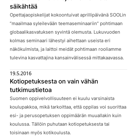
säikähtää
Julkaistu:
Opettajaopiskelijat kokoontuivat aprillipäivänä SOOLin
”maailmaa syleilevään teemaseminaariin” pohtimaan
globaalikasvatuksen syvintä olemusta. Lukuvuoden
kolmas seminaari lähestyi aihettaan useista eri
näkökulmista, ja laittoi meidät pohtimaan rooliamme
tulevina kasvattajina kansainvälisessä mittakaavassa.
19.5.2016
Kotiopetuksesta on vain vähän
tutkimustietoa
Julkaistu:
Suomen oppivelvollisuuteen ei kuulu varsinaista
koulupakkoa, mikä tarkoittaa, että oppilas voi suorittaa
esi- ja perusopetuksen oppimäärän muuallakin kuin
koulussa. Tällöin puhutaan kotiopetuksesta tai
toisinaan myös kotikoulusta.