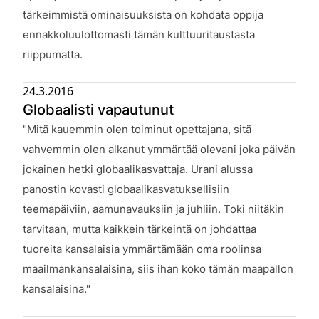
tärkeimmistä ominaisuuksista on kohdata oppija
ennakkoluulottomasti tämän kulttuuritaustasta
riippumatta.
24.3.2016
Globaalisti vapautunut
Julkaistu:
"Mitä kauemmin olen toiminut opettajana, sitä
vahvemmin olen alkanut ymmärtää olevani joka päivän
jokainen hetki globaalikasvattaja. Urani alussa
panostin kovasti globaalikasvatuksellisiin
teemapäiviin, aamunavauksiin ja juhliin. Toki niitäkin
tarvitaan, mutta kaikkein tärkeintä on johdattaa
tuoreita kansalaisia ymmärtämään oma roolinsa
maailmankansalaisina, siis ihan koko tämän maapallon
kansalaisina."