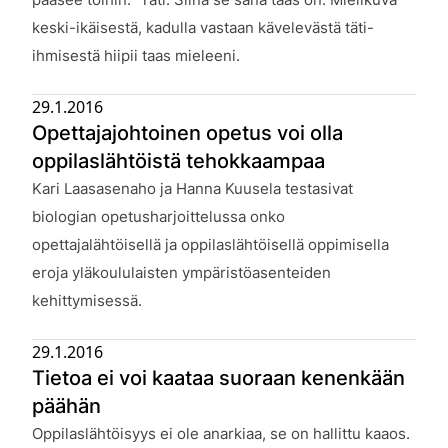
keski-ikäisestä, kadulla vastaan kävelevästä täti-
ihmisestä hiipii taas mieleeni.
29.1.2016
Opettajajohtoinen opetus voi olla
oppilaslähtöistä tehokkaampaa
Julkaistu:
Kari Laasasenaho ja Hanna Kuusela testasivat
biologian opetusharjoittelussa onko
opettajalähtöisellä ja oppilaslähtöisellä oppimisella
eroja yläkoululaisten ympäristöasenteiden
kehittymisessä.
29.1.2016
Tietoa ei voi kaataa suoraan kenenkään
päähän
Julkaistu:
Oppilaslähtöisyys ei ole anarkiaa, se on hallittu kaaos.