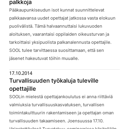
palkkoja
Julkaistu:
Pääkaupunkiseudun isot kunnat suunnittelevat
palkkaavansa uudet opettajat jatkossa vasta elokuun
puolivälistä. Tämä halvaannuttaisi lukuvuoden
aloituksen, vaarantaisi oppilaiden oikeusturvan ja
tarkoittaisi yksipuolista palkanalennusta opettajile.
SOOL tulee tarvittaessa suosittamaan, että sen
jäsenet hakeutuvat töihin muualle.
17.10.2014
Turvallisuuden työkaluja tuleville
opettajille
Julkaistu:
SOOLin mielestä opettajankoulutus ei anna riittäviä
valmiuksia turvallisuuskasvatuksen, turvallisen
toimintakulttuurin rakentamiseen ja opettajan oman
turvallisuuden takaamiseen. Joensuussa 17.10.
järjestettävässä Turvatakuu-seminaarissa käsitellään