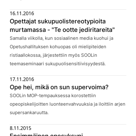
16.11.2016
Opettajat sukupuolistereotypioita
murtamassa - "Te ootte jediritareita"
Julkaistu:
Samalla viikolla, kun sosiaalinen media kuohui ja
Opetushallituksen kohuopas oli mielipiteiden
ristiaallokossa, järjestettiin myös SOOLin
teemaseminaari sukupuolisensitiivisyydestä.
17.11.2016
Ope hei, mikä on sun supervoima?
Julkaistu:
SOOLin MOP-tempauksessa korostettiin
opeopiskelijoitten luonteenvahvuuksia ja iloittiin arjen
supersankaruutta.
8.11.2015
Ensimmäinen opesyksyni