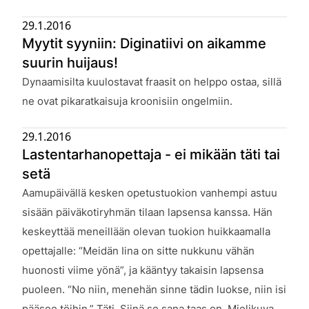
29.1.2016
Myytit syyniin: Diginatiivi on aikamme
suurin huijaus!
Julkaistu:
Dynaamisilta kuulostavat fraasit on helppo ostaa, sillä
ne ovat pikaratkaisuja kroonisiin ongelmiin.
29.1.2016
Lastentarhanopettaja - ei mikään täti tai
setä
Julkaistu:
Aamupäivällä kesken opetustuokion vanhempi astuu
sisään päiväkotiryhmän tilaan lapsensa kanssa. Hän
keskeyttää meneillään olevan tuokion huikkaamalla
opettajalle: “Meidän Iina on sitte nukkunu vähän
huonosti viime yönä”, ja kääntyy takaisin lapsensa
puoleen. “No niin, menehän sinne tädin luokse, niin isi
pääsee töihin.” Täti. Siinä se sana taas on. Mielikuva