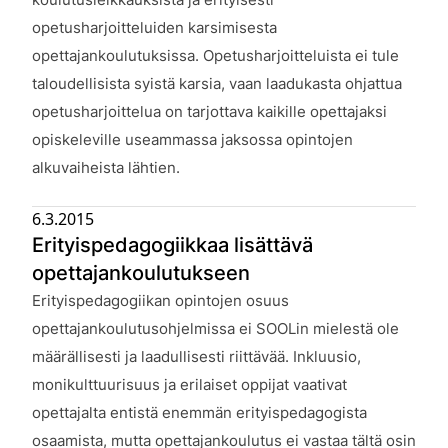
opetusharjoitteluiden karsimisesta
opettajankoulutuksissa. Opetusharjoitteluista ei tule
taloudellisista syistä karsia, vaan laadukasta ohjattua
opetusharjoittelua on tarjottava kaikille opettajaksi
opiskeleville useammassa jaksossa opintojen
alkuvaiheista lähtien.
6.3.2015
Erityispedagogiikkaa lisättävä
opettajankoulutukseen
Julkaistu:
Erityispedagogiikan opintojen osuus
opettajankoulutusohjelmissa ei SOOLin mielestä ole
määrällisesti ja laadullisesti riittävää. Inkluusio,
monikulttuurisuus ja erilaiset oppijat vaativat
opettajalta entistä enemmän erityispedagogista
osaamista, mutta opettajankoulutus ei vastaa tältä osin