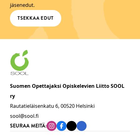
jäsenedut.
TSEKKAA EDUT
Suomen Opettajaksi Opiskelevien Liitto SOOL
ry
Rautatieläisenkatu 6, 00520 Helsinki
sool@sool.fi
SEURAA MEITÄ:
Instagram
Facebook
Tiktok
Linkedin