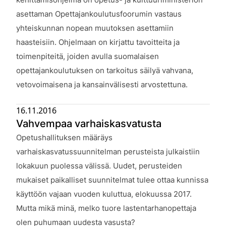
asettaman Opettajankoulutusfoorumin vastaus
yhteiskunnan nopean muutoksen asettamiin
haasteisiin. Ohjelmaan on kirjattu tavoitteita ja
toimenpiteitä, joiden avulla suomalaisen
opettajankoulutuksen on tarkoitus säilyä vahvana,
vetovoimaisena ja kansainvälisesti arvostettuna.
16.11.2016
Vahvempaa varhaiskasvatusta
Julkaistu:
Opetushallituksen määräys
varhaiskasvatussuunnitelman perusteista julkaistiin
lokakuun puolessa välissä. Uudet, perusteiden
mukaiset paikalliset suunnitelmat tulee ottaa kunnissa
käyttöön vajaan vuoden kuluttua, elokuussa 2017.
Mutta mikä minä, melko tuore lastentarhanopettaja
olen puhumaan uudesta vasusta?