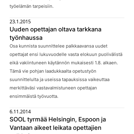
työelämän tarpeisiin.
23.1.2015
Uuden opettajan oltava tarkkana
työnhaussa
Julkaistu:
Osa kunnista suunnittelee palkkaavansa uudet
opettajat ensi lukuvuodelle vasta elokuun puolivälistä
eikä vakiintuneen käytännön mukaisesti 1.8. alkaen.
Tämä vie pohjan laadukkaalta opetustyön
suunnittelulta ja useissa tapauksissa vaikeuttaa
merkittäväsi vastavalmistuneen opettajan
ensimmäistä työvuotta.
6.11.2014
SOOL tyrmää Helsingin, Espoon ja
Vantaan aikeet leikata opettajien