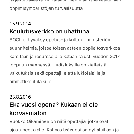
oppimisympäristöjen turvallisuutta.
15.9.2014
Koulutusverkko on uhattuna
Julkaistu:
SOOL ei hyväksy opetus- ja kulttuuriministeriön
suunnitelmia, joissa toisen asteen oppilaitosverkkoa
karsitaan ja resursseja leikataan rajusti vuoden 2017
loppuun mennessä. Uudistuksilla on kielteisiä
vaikutuksia sekä opettajille että lukiolaisille ja
ammattikoululaisille.
25.8.2016
Eka vuosi opena? Kukaan ei ole
korvaamaton
Julkaistu:
Vuokko Oikarainen on niitä opettajia, jotka ovat
ajautuneet alalle. Kolmas työvuosi on nyt aluillaan ja