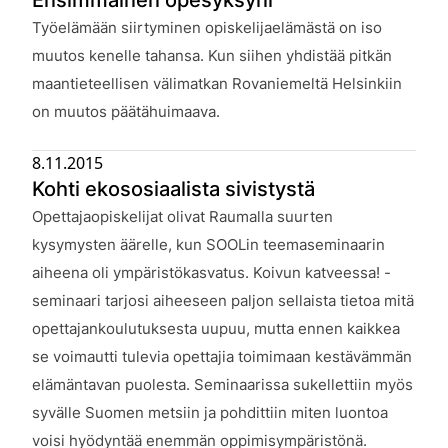
Julkaistu:
Työelämään siirtyminen opiskelijaelämästä on iso
muutos kenelle tahansa. Kun siihen yhdistää pitkän
maantieteellisen välimatkan Rovaniemeltä Helsinkiin
on muutos päätähuimaava.
8.11.2015
Kohti ekososiaalista sivistystä
Julkaistu:
Opettajaopiskelijat olivat Raumalla suurten
kysymysten äärelle, kun SOOLin teemaseminaarin
aiheena oli ympäristökasvatus. Koivun katveessa! -
seminaari tarjosi aiheeseen paljon sellaista tietoa mitä
opettajankoulutuksesta uupuu, mutta ennen kaikkea
se voimautti tulevia opettajia toimimaan kestävämmän
elämäntavan puolesta. Seminaarissa sukellettiin myös
syvälle Suomen metsiin ja pohdittiin miten luontoa
voisi hyödyntää enemmän oppimisympäristönä.