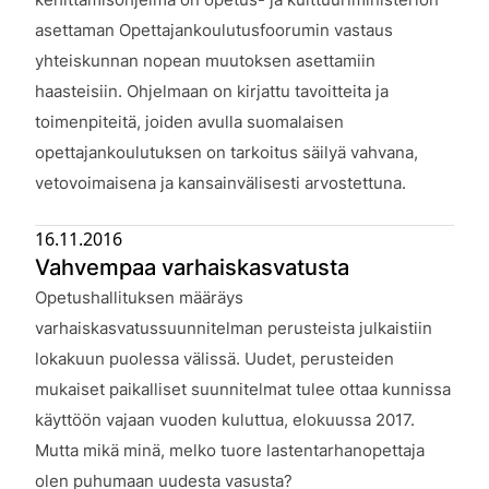
asettaman Opettajankoulutusfoorumin vastaus
yhteiskunnan nopean muutoksen asettamiin
haasteisiin. Ohjelmaan on kirjattu tavoitteita ja
toimenpiteitä, joiden avulla suomalaisen
opettajankoulutuksen on tarkoitus säilyä vahvana,
vetovoimaisena ja kansainvälisesti arvostettuna.
16.11.2016
Vahvempaa varhaiskasvatusta
Julkaistu:
Opetushallituksen määräys
varhaiskasvatussuunnitelman perusteista julkaistiin
lokakuun puolessa välissä. Uudet, perusteiden
mukaiset paikalliset suunnitelmat tulee ottaa kunnissa
käyttöön vajaan vuoden kuluttua, elokuussa 2017.
Mutta mikä minä, melko tuore lastentarhanopettaja
olen puhumaan uudesta vasusta?