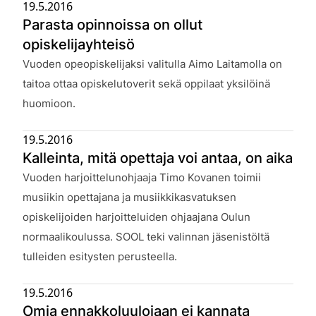
19.5.2016
Parasta opinnoissa on ollut
opiskelijayhteisö
Julkaistu:
Vuoden opeopiskelijaksi valitulla Aimo Laitamolla on
taitoa ottaa opiskelutoverit sekä oppilaat yksilöinä
huomioon.
19.5.2016
Kalleinta, mitä opettaja voi antaa, on aika
Julkaistu:
Vuoden harjoittelunohjaaja Timo Kovanen toimii
musiikin opettajana ja musiikkikasvatuksen
opiskelijoiden harjoitteluiden ohjaajana Oulun
normaalikoulussa. SOOL teki valinnan jäsenistöltä
tulleiden esitysten perusteella.
19.5.2016
Omia ennakkoluulojaan ei kannata