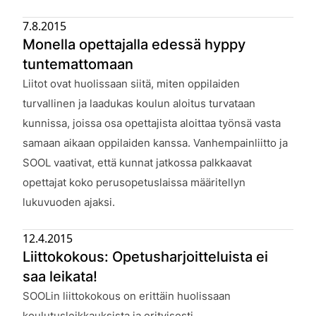
7.8.2015
Monella opettajalla edessä hyppy
tuntemattomaan
Julkaistu:
Liitot ovat huolissaan siitä, miten oppilaiden
turvallinen ja laadukas koulun aloitus turvataan
kunnissa, joissa osa opettajista aloittaa työnsä vasta
samaan aikaan oppilaiden kanssa. Vanhempainliitto ja
SOOL vaativat, että kunnat jatkossa palkkaavat
opettajat koko perusopetuslaissa määritellyn
lukuvuoden ajaksi.
12.4.2015
Liittokokous: Opetusharjoitteluista ei
saa leikata!
Julkaistu:
SOOLin liittokokous on erittäin huolissaan
koulutusleikkauksista ja erityisesti