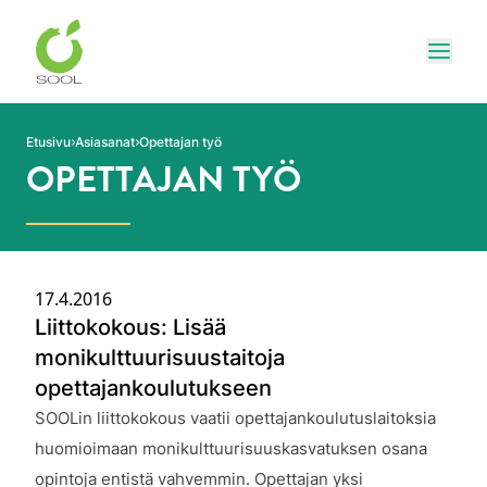
Siirry sivun sisältöön
Näytä
Etusivu
Asiasanat
Opettajan työ
OPETTAJAN TYÖ
17.4.2016
Liittokokous: Lisää
monikulttuurisuustaitoja
opettajankoulutukseen
Julkaistu:
SOOLin liittokokous vaatii opettajankoulutuslaitoksia
huomioimaan monikulttuurisuuskasvatuksen osana
opintoja entistä vahvemmin. Opettajan yksi