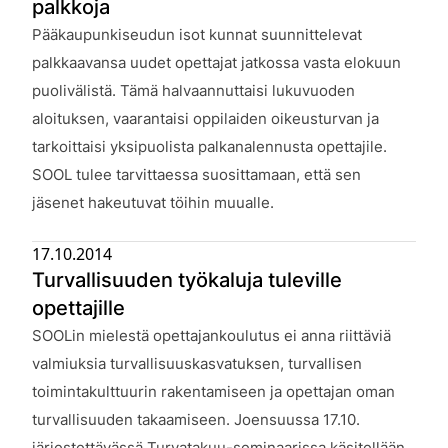
palkkoja
Julkaistu:
Pääkaupunkiseudun isot kunnat suunnittelevat
palkkaavansa uudet opettajat jatkossa vasta elokuun
puolivälistä. Tämä halvaannuttaisi lukuvuoden
aloituksen, vaarantaisi oppilaiden oikeusturvan ja
tarkoittaisi yksipuolista palkanalennusta opettajile.
SOOL tulee tarvittaessa suosittamaan, että sen
jäsenet hakeutuvat töihin muualle.
17.10.2014
Turvallisuuden työkaluja tuleville
opettajille
Julkaistu:
SOOLin mielestä opettajankoulutus ei anna riittäviä
valmiuksia turvallisuuskasvatuksen, turvallisen
toimintakulttuurin rakentamiseen ja opettajan oman
turvallisuuden takaamiseen. Joensuussa 17.10.
järjestettävässä Turvatakuu-seminaarissa käsitellään