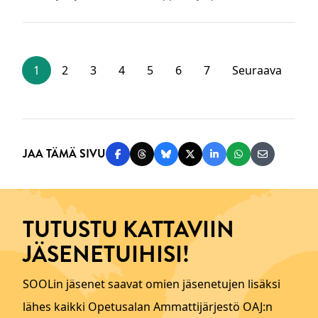
1
2
3
4
5
6
7
Seuraava
JAA TÄMÄ SIVU
Jaa Facebookissa
Jaa Threadsissa
Jaa Blueskyssä
Jaa Twitterissä
Jaa LinkedInissä
Jaa WhatsAppi
Jaa sähköp
TUTUSTU KATTAVIIN
JÄSENETUIHISI!
SOOLin jäsenet saavat omien jäsenetujen lisäksi
lähes kaikki Opetusalan Ammattijärjestö OAJ:n