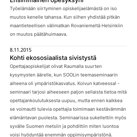
Julkaistu:
Työelämään siirtyminen opiskelijaelämästä on iso
muutos kenelle tahansa. Kun siihen yhdistää pitkän
maantieteellisen välimatkan Rovaniemeltä Helsinkiin
on muutos päätähuimaava.
8.11.2015
Kohti ekososiaalista sivistystä
Julkaistu:
Opettajaopiskelijat olivat Raumalla suurten
kysymysten äärelle, kun SOOLin teemaseminaarin
aiheena oli ympäristökasvatus. Koivun katveessa! -
seminaari tarjosi aiheeseen paljon sellaista tietoa mitä
opettajankoulutuksesta uupuu, mutta ennen kaikkea
se voimautti tulevia opettajia toimimaan kestävämmän
elämäntavan puolesta. Seminaarissa sukellettiin myös
syvälle Suomen metsiin ja pohdittiin miten luontoa
voisi hyödyntää enemmän oppimisympäristönä.