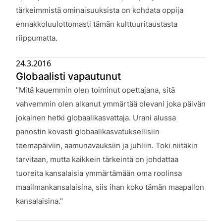
tärkeimmistä ominaisuuksista on kohdata oppija
ennakkoluulottomasti tämän kulttuuritaustasta
riippumatta.
24.3.2016
Globaalisti vapautunut
Julkaistu:
"Mitä kauemmin olen toiminut opettajana, sitä
vahvemmin olen alkanut ymmärtää olevani joka päivän
jokainen hetki globaalikasvattaja. Urani alussa
panostin kovasti globaalikasvatuksellisiin
teemapäiviin, aamunavauksiin ja juhliin. Toki niitäkin
tarvitaan, mutta kaikkein tärkeintä on johdattaa
tuoreita kansalaisia ymmärtämään oma roolinsa
maailmankansalaisina, siis ihan koko tämän maapallon
kansalaisina."