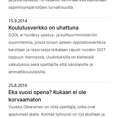
oppimisympäristöjen turvallisuutta.
15.9.2014
Koulutusverkko on uhattuna
Julkaistu:
SOOL ei hyväksy opetus- ja kulttuuriministeriön
suunnitelmia, joissa toisen asteen oppilaitosverkkoa
karsitaan ja resursseja leikataan rajusti vuoden 2017
loppuun mennessä. Uudistuksilla on kielteisiä
vaikutuksia sekä opettajille että lukiolaisille ja
ammattikoululaisille.
25.8.2016
Eka vuosi opena? Kukaan ei ole
korvaamaton
Julkaistu:
Vuokko Oikarainen on niitä opettajia, jotka ovat
ajautuneet alalle. Kolmas työvuosi on nyt aluillaan ja