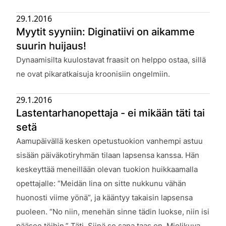
29.1.2016
Myytit syyniin: Diginatiivi on aikamme
suurin huijaus!
Julkaistu:
Dynaamisilta kuulostavat fraasit on helppo ostaa, sillä
ne ovat pikaratkaisuja kroonisiin ongelmiin.
29.1.2016
Lastentarhanopettaja - ei mikään täti tai
setä
Julkaistu:
Aamupäivällä kesken opetustuokion vanhempi astuu
sisään päiväkotiryhmän tilaan lapsensa kanssa. Hän
keskeyttää meneillään olevan tuokion huikkaamalla
opettajalle: “Meidän Iina on sitte nukkunu vähän
huonosti viime yönä”, ja kääntyy takaisin lapsensa
puoleen. “No niin, menehän sinne tädin luokse, niin isi
pääsee töihin.” Täti. Siinä se sana taas on. Mielikuva