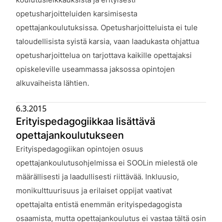
opetusharjoitteluiden karsimisesta
opettajankoulutuksissa. Opetusharjoitteluista ei tule
taloudellisista syistä karsia, vaan laadukasta ohjattua
opetusharjoittelua on tarjottava kaikille opettajaksi
opiskeleville useammassa jaksossa opintojen
alkuvaiheista lähtien.
6.3.2015
Erityispedagogiikkaa lisättävä
opettajankoulutukseen
Julkaistu:
Erityispedagogiikan opintojen osuus
opettajankoulutusohjelmissa ei SOOLin mielestä ole
määrällisesti ja laadullisesti riittävää. Inkluusio,
monikulttuurisuus ja erilaiset oppijat vaativat
opettajalta entistä enemmän erityispedagogista
osaamista, mutta opettajankoulutus ei vastaa tältä osin