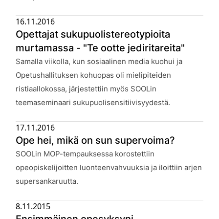
16.11.2016
Opettajat sukupuolistereotypioita
murtamassa - "Te ootte jediritareita"
Julkaistu:
Samalla viikolla, kun sosiaalinen media kuohui ja
Opetushallituksen kohuopas oli mielipiteiden
ristiaallokossa, järjestettiin myös SOOLin
teemaseminaari sukupuolisensitiivisyydestä.
17.11.2016
Ope hei, mikä on sun supervoima?
Julkaistu:
SOOLin MOP-tempauksessa korostettiin
opeopiskelijoitten luonteenvahvuuksia ja iloittiin arjen
supersankaruutta.
8.11.2015
Ensimmäinen opesyksyni