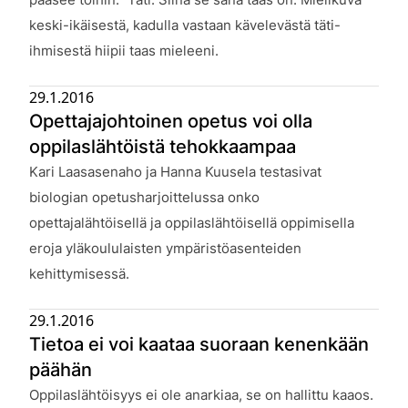
keski-ikäisestä, kadulla vastaan kävelevästä täti-
ihmisestä hiipii taas mieleeni.
29.1.2016
Opettajajohtoinen opetus voi olla
oppilaslähtöistä tehokkaampaa
Julkaistu:
Kari Laasasenaho ja Hanna Kuusela testasivat
biologian opetusharjoittelussa onko
opettajalähtöisellä ja oppilaslähtöisellä oppimisella
eroja yläkoululaisten ympäristöasenteiden
kehittymisessä.
29.1.2016
Tietoa ei voi kaataa suoraan kenenkään
päähän
Julkaistu:
Oppilaslähtöisyys ei ole anarkiaa, se on hallittu kaaos.