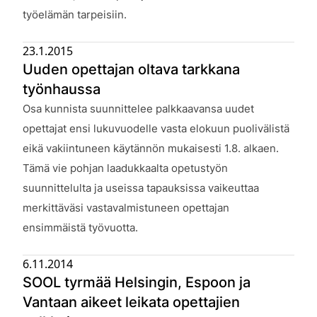
työelämän tarpeisiin.
23.1.2015
Uuden opettajan oltava tarkkana
työnhaussa
Julkaistu:
Osa kunnista suunnittelee palkkaavansa uudet
opettajat ensi lukuvuodelle vasta elokuun puolivälistä
eikä vakiintuneen käytännön mukaisesti 1.8. alkaen.
Tämä vie pohjan laadukkaalta opetustyön
suunnittelulta ja useissa tapauksissa vaikeuttaa
merkittäväsi vastavalmistuneen opettajan
ensimmäistä työvuotta.
6.11.2014
SOOL tyrmää Helsingin, Espoon ja
Vantaan aikeet leikata opettajien