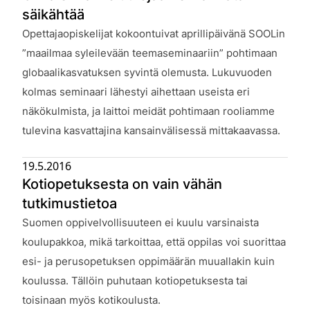
säikähtää
Julkaistu:
Opettajaopiskelijat kokoontuivat aprillipäivänä SOOLin
”maailmaa syleilevään teemaseminaariin” pohtimaan
globaalikasvatuksen syvintä olemusta. Lukuvuoden
kolmas seminaari lähestyi aihettaan useista eri
näkökulmista, ja laittoi meidät pohtimaan rooliamme
tulevina kasvattajina kansainvälisessä mittakaavassa.
19.5.2016
Kotiopetuksesta on vain vähän
tutkimustietoa
Julkaistu:
Suomen oppivelvollisuuteen ei kuulu varsinaista
koulupakkoa, mikä tarkoittaa, että oppilas voi suorittaa
esi- ja perusopetuksen oppimäärän muuallakin kuin
koulussa. Tällöin puhutaan kotiopetuksesta tai
toisinaan myös kotikoulusta.