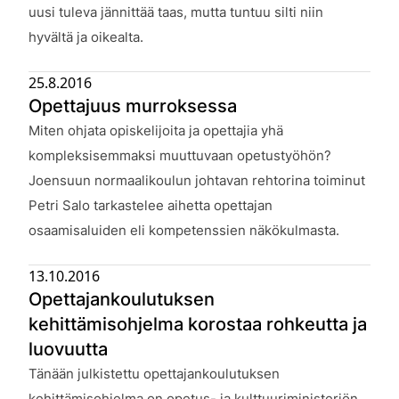
uusi tuleva jännittää taas, mutta tuntuu silti niin
hyvältä ja oikealta.
25.8.2016
Opettajuus murroksessa
Julkaistu:
Miten ohjata opiskelijoita ja opettajia yhä
kompleksisemmaksi muuttuvaan opetustyöhön?
Joensuun normaalikoulun johtavan rehtorina toiminut
Petri Salo tarkastelee aihetta opettajan
osaamisaluiden eli kompetenssien näkökulmasta.
13.10.2016
Opettajankoulutuksen
kehittämisohjelma korostaa rohkeutta ja
luovuutta
Julkaistu:
Tänään julkistettu opettajankoulutuksen
kehittämisohjelma on opetus- ja kulttuuriministeriön