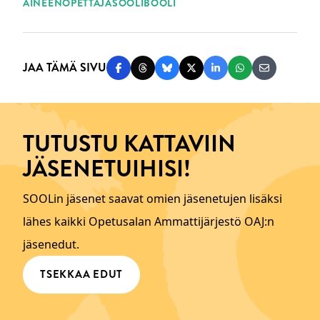
AINEENOPETTAJA
SOOLIBOOLI
JAA TÄMÄ SIVU
Jaa Facebookissa
Jaa Threadsissa
Jaa Blueskyssä
Jaa Twitterissä
Jaa LinkedInissä
Jaa WhatsAppi
Jaa sähköp
TUTUSTU KATTAVIIN
JÄSENETUIHISI!
SOOLin jäsenet saavat omien jäsenetujen lisäksi
lähes kaikki Opetusalan Ammattijärjestö OAJ:n
jäsenedut.
TSEKKAA EDUT