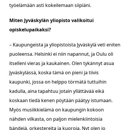
työelämään asti kokeilemaan siipiäni.
Miten Jyväskylän yliopisto valikoitui
opiskelupaikaksi?
– Kaupungeista ja yliopistoista Jyväskylä veti eniten
puoleensa. Helsinki ei niin napannut, ja Oulu oli
itselleni vieras ja kaukainen. Olen tykännyt asua
Jyväskylässä, koska tämä on pieni ja tiivis
kaupunki, jossa on helppo törmätä tuttuihin
kadulla, aina tapahtuu jotain yllättävää eikä
koskaan tiedä kenen pöytään päätyy istumaan.
Myös musiikkielämä on kaupungin kokoon
nähden vilkasta, on paljon mielenkiintoisia
bändejä, orkestereita ja kuoroja. Nyt olen jo