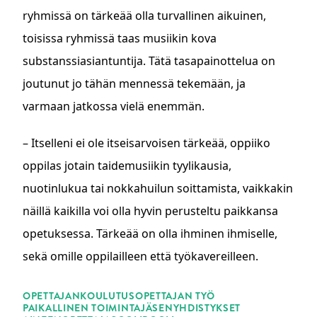
ryhmissä on tärkeää olla turvallinen aikuinen,
toisissa ryhmissä taas musiikin kova
substanssiasiantuntija. Tätä tasapainottelua on
joutunut jo tähän mennessä tekemään, ja
varmaan jatkossa vielä enemmän.
– Itselleni ei ole itseisarvoisen tärkeää, oppiiko
oppilas jotain taidemusiikin tyylikausia,
nuotinlukua tai nokkahuilun soittamista, vaikkakin
näillä kaikilla voi olla hyvin perusteltu paikkansa
opetuksessa. Tärkeää on olla ihminen ihmiselle,
sekä omille oppilailleen että työkavereilleen.
ASIASANAT
OPETTAJANKOULUTUS
OPETTAJAN TYÖ
PAIKALLINEN TOIMINTA
JÄSENYHDISTYKSET