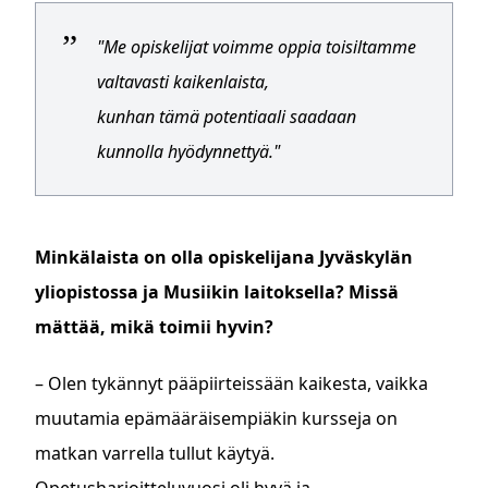
"Me opiskelijat voimme oppia toisiltamme
valtavasti kaikenlaista,
kunhan tämä potentiaali saadaan
kunnolla hyödynnettyä."
Minkälaista on olla opiskelijana Jyväskylän
yliopistossa ja Musiikin laitoksella? Missä
mättää, mikä toimii hyvin?
– Olen tykännyt pääpiirteissään kaikesta, vaikka
muutamia epämääräisempiäkin kursseja on
matkan varrella tullut käytyä.
Opetusharjoitteluvuosi oli hyvä ja