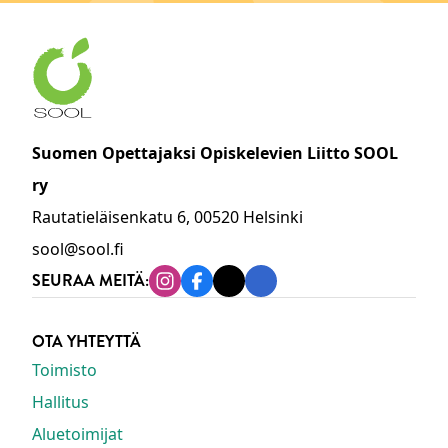
Suomen Opettajaksi Opiskelevien Liitto SOOL
ry
Rautatieläisenkatu 6, 00520 Helsinki
sool@sool.fi
SEURAA MEITÄ:
Instagram
Facebook
Tiktok
Linkedin
OTA YHTEYTTÄ
Toimisto
Hallitus
Aluetoimijat