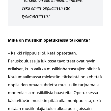
"Tärkeää on olla ihminen ihmiselle,
sekä omille oppilailleen että
työkavereilleen."
Mikä on musiikin opetuksessa tärkeintä?
– Kaikki riippuu siitä, ketä opetetaan.
Peruskoulussa ja lukiossa tavoitteet ovat hyvin
erilaiset, kuin vaikka musiikinharrastajien piirissä.
Koulumaailmassa mielestäni tärkeintä on kehittää
oppilaiden omaa suhdetta musiikkiin tarjoamalla
monenlaisia musiikillisia haasteita. Opetuksessa
käsiteltävän musiikin pitää olla monipuolista, eikä
mitään musiikinlajia tule sulkea pois. Joissain