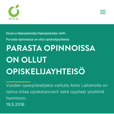
Siirry sivun sisältöön
Näytä
Etusivu
Opeopiskelija
Opeopiskelija-lehti
Parasta opinnoissa on ollut opiskelijayhteisö
PARASTA OPINNOISSA
ON OLLUT
OPISKELIJAYHTEISÖ
Vuoden opeopiskelijaksi valitulla Aimo Laitamolla on
taitoa ottaa opiskelutoverit sekä oppilaat yksilöinä
huomioon.
Julkaistu:
19.5.2016