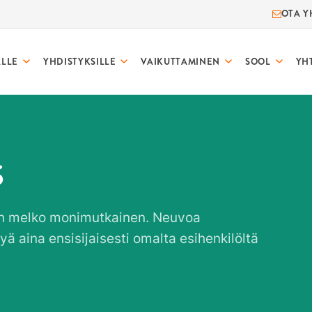
OTA Y
ALLE
YHDISTYKSILLE
VAIKUTTAMINEN
SOOL
YH
S
on melko monimutkainen. Neuvoa
ä aina ensisijaisesti omalta esihenkilöltä