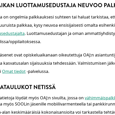
AIKAN LUOTTAMUSEDUSTAJA NEUVOO PAL
lla on ongelmia palkkauksesi suhteen tai haluat tarkistaa, e
uuruista palkkaa, kysy neuvoa ensisijaisesti omalta esihenkil
sedustajalta
. Luottamusedustajan ja oman ammattiyhdistykse
issa/oppilaitoksessa.
äsenet ovat opiskeluaikanaan oikeutettuja OAJ:n asiantuntij
ja kasvatusalan sijaisuuksia tehdessään. Valmistumisen jälk
i
Omat tiedot
-palvelussa.
ATAULUKOT NETISSÄ
atietoja löydät myös OAJ:n sivuilta, jossa on
vähimmäispalkk
lla myös SOOLin jäsenille mobiilivarmenteella tai pankkirunnu
-alan keskimääräisiä kokonaisansioita voi tarkastella teht