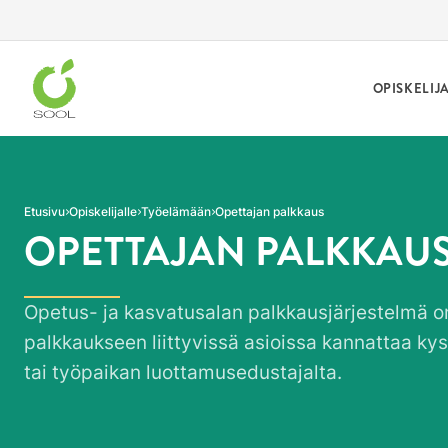
Siirry sivun sisältöön
OPISKELIJ
Etusivu
Opiskelijalle
Työelämään
Opettajan palkkaus
OPETTAJAN PALKKAU
Opetus- ja kasvatusalan palkkausjärjestelmä 
palkkaukseen liittyvissä asioissa kannattaa kysy
tai työpaikan luottamusedustajalta.