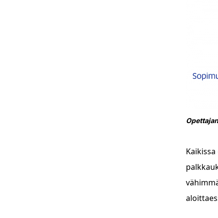
Opettajan
Kaikissa
palkkauk
vähimmäi
aloittae