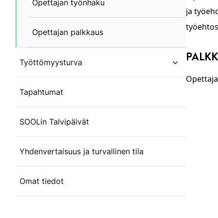
Opettajan työnhaku
ja työeh
työehto
Opettajan palkkaus
PALK
Työttömyysturva
open subm
Opettaja
Tapahtumat
SOOLin Talvipäivät
Yhdenvertaisuus ja turvallinen tila
Omat tiedot