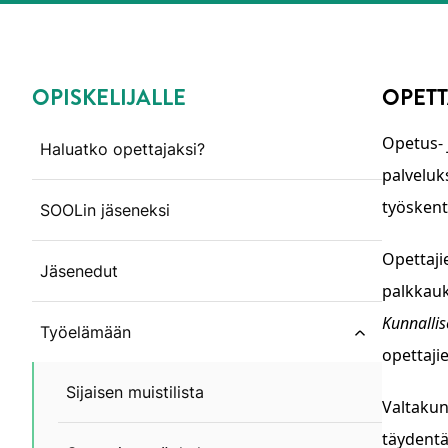
OPISKELIJALLE
OPETT
Ohita valikko
Opetus- j
Haluatko opettajaksi?
palveluks
työskent
SOOLin jäseneksi
Opettaji
Jäsenedut
palkkauk
Kunnallis
Työelämään
close subm
opettaji
Sijaisen muistilista
Valtakun
täydentää