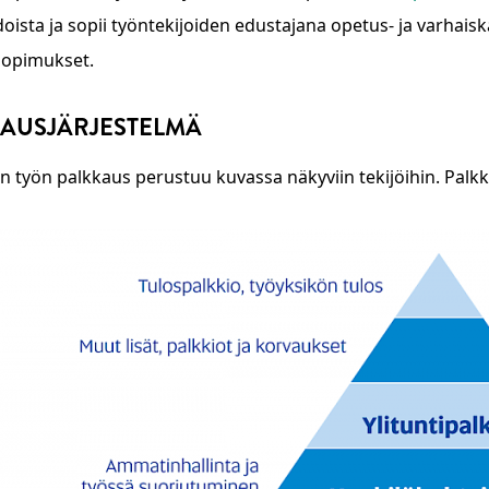
doista ja sopii työntekijoiden edustajana opetus- ja varhais
sopimukset.
KAUSJÄRJESTELMÄ
enu
n työn palkkaus perustuu kuvassa näkyviin tekijöihin. Palkka