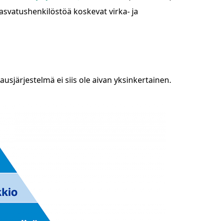
kasvatushenkilöstöä koskevat virka- ja
usjärjestelmä ei siis ole aivan yksinkertainen.