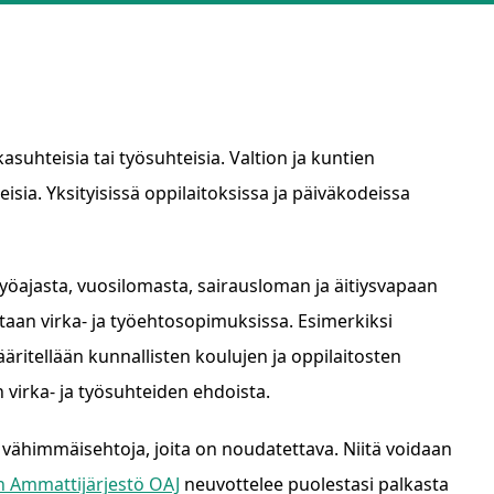
asuhteisia tai työsuhteisia. Valtion ja kuntien
eisia. Yksityisissä oppilaitoksissa ja päiväkodeissa
öajasta, vuosilomasta, sairausloman ja äitiysvapaan
taan virka- ja työehtosopimuksissa. Esimerkiksi
ääritellään kunnallisten koulujen ja oppilaitosten
virka- ja työsuhteiden ehdoista.
 vähimmäisehtoja, joita on noudatettava. Niitä voidaan
 Ammattijärjestö OAJ
neuvottelee puolestasi palkasta