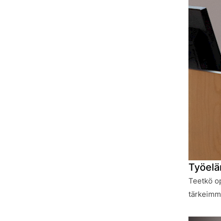
Työel
Teetkö op
tärkeimmä