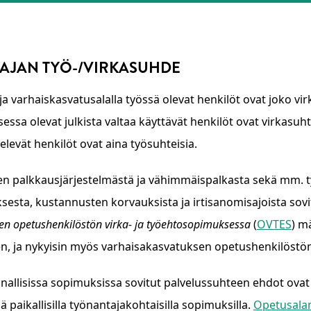
AJAN TYÖ-/VIRKASUHDE
a varhaiskasvatusalalla työssä olevat henkilöt ovat joko virk
essa olevat julkista valtaa käyttävät henkilöt ovat virkasuht
elevät henkilöt ovat aina työsuhteisia.
en palkkausjärjestelmästä ja vähimmäispalkasta sekä mm. ty
sesta, kustannusten korvauksista ja irtisanomisajoista sovi
en opetushenkilöstön virka- ja työehtosopimuksessa
(
OVTES
) m
enu
en, ja nykyisin myös varhaisakasvatuksen opetushenkilöstön 
nallisissa sopimuksissa sovitut palvelussuhteen ehdot ovat
 paikallisilla työnantajakohtaisilla sopimuksilla.
Opetusalan