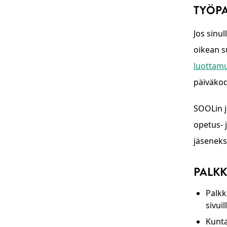
TYÖP
Jos sinu
oikean s
luottamu
päiväkod
SOOLin j
opetus- 
jäseneks
PALKK
Palkk
sivui
Kunta