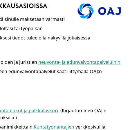
KKAUSASIOISSA
ttä sinulle maksetaan varmasti
öltäsi tai työpaikan
si tiedot tulee olla näkyvillä jokaisessa
oiden ja juristien
neuvonta- ja edunvalvontapalveluihin
een edunvalvontapalvelut saat liittymällä OAJ:n
ataulukot ja palkkalaskuri
. (Kirjautuminen OAJ:n
ksilla.)
ävänimikkeittäin
Kuntatyönantajien
verkkosivuilla.