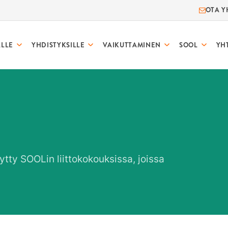
OTA Y
ALLE
YHDISTYKSILLE
VAIKUTTAMINEN
SOOL
YH
tty SOOLin liittokokouksissa, joissa