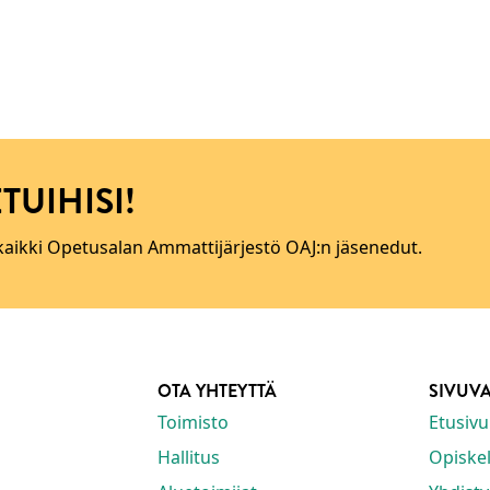
TUIHISI!
 kaikki Opetusalan Ammattijärjestö OAJ:n jäsenedut.
OTA YHTEYTTÄ
SIVUV
Toimisto
Etusivu
Hallitus
Opiskeli