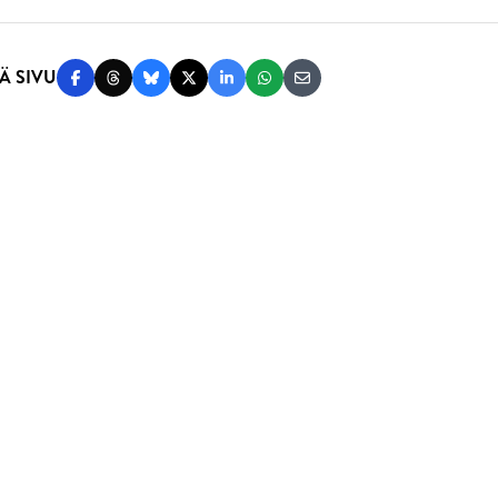
enu
Ä SIVU
Jaa Facebookissa
Jaa Threadsissa
Jaa Blueskyssä
Jaa Twitterissä
Jaa LinkedInissä
Jaa WhatsAppissa
Jaa sähköpostitse