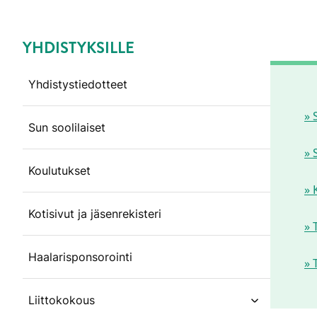
YHDISTYKSILLE
Ohita valikko
Yhdistystiedotteet
» 
Sun soolilaiset
» 
Koulutukset
» 
Kotisivut ja jäsenrekisteri
» 
Haalarisponsorointi
» 
Liittokokous
open subm