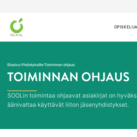
Siirry sivun sisältöön
OPISKELIJ
Etusivu
Yhdistyksille
Toiminnan ohjaus
TOIMINNAN OHJAUS
SOOLin toimintaa ohjaavat asiakirjat on hyväksy
äänivaltaa käyttävät liiton jäsenyhdistykset.