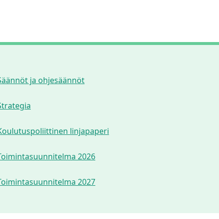
Säännöt ja ohjesäännöt
Strategia
Koulutuspoliittinen linjapaperi
Toimintasuunnitelma 2026
Toimintasuunnitelma 2027
enu