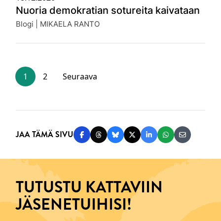
Nuoria demokratian sotureita kaivataan
Julkaistu:
Blogi | MIKAELA RANTO
1
2
Seuraava
JAA TÄMÄ SIVU
Jaa Facebookissa
Jaa Threadsissa
Jaa Blueskyssä
Jaa Twitterissä
Jaa LinkedInissä
Jaa WhatsAppi
Jaa sähköp
TUTUSTU KATTAVIIN
JÄSENETUIHISI!