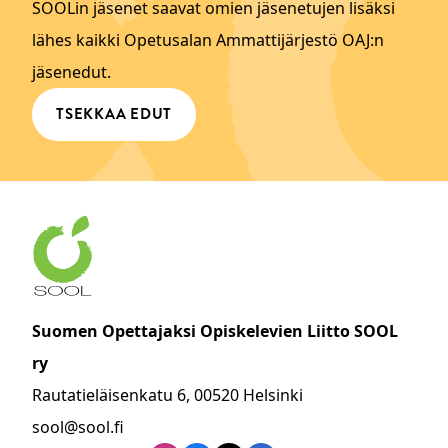
SOOLin jäsenet saavat omien jäsenetujen lisäksi
lähes kaikki Opetusalan Ammattijärjestö OAJ:n
jäsenedut.
TSEKKAA EDUT
Suomen Opettajaksi Opiskelevien Liitto SOOL
ry
Rautatieläisenkatu 6, 00520 Helsinki
sool@sool.fi