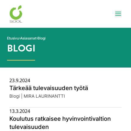
Siirry sivun sisältöön
Näytä
Etusivu
Asiasanat
Blogi
BLOGI
23.9.2024
Tärkeää tulevaisuuden työtä
Julkaistu:
Blogi | MIRA LAURINANTTI
13.3.2024
Koulutus ratkaisee hyvinvointivaltion
tulevaisuuden