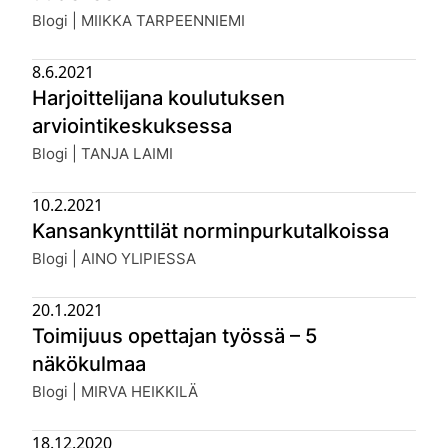
Julkaistu:
Blogi | MIIKKA TARPEENNIEMI
8.6.2021
Harjoittelijana koulutuksen
arviointikeskuksessa
Julkaistu:
Blogi | TANJA LAIMI
10.2.2021
Kansankynttilät norminpurkutalkoissa
Julkaistu:
Blogi | AINO YLIPIESSA
20.1.2021
Toimijuus opettajan työssä – 5
näkökulmaa
Julkaistu:
Blogi | MIRVA HEIKKILÄ
18.12.2020