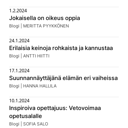
1.2.2024
Jokaisella on oikeus oppia
Julkaistu:
Blogi | MERITTA PYYKKÖNEN
24.1.2024
Erilaisia keinoja rohkaista ja kannustaa
Julkaistu:
Blogi | ANTTI HIITTI
17.1.2024
Suunnannäyttäjänä elämän eri vaiheissa
Julkaistu:
Blogi | HANNA HALLILA
10.1.2024
Inspiroiva opettajuus: Vetovoimaa
opetusalalle
Julkaistu:
Blogi | SOFIA SALO