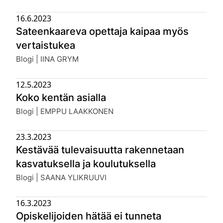
16.6.2023
Sateenkaareva opettaja kaipaa myös
vertaistukea
Julkaistu:
Blogi | IINA GRYM
12.5.2023
Koko kentän asialla
Julkaistu:
Blogi | EMPPU LAAKKONEN
23.3.2023
Kestävää tulevaisuutta rakennetaan
kasvatuksella ja koulutuksella
Julkaistu:
Blogi | SAANA YLIKRUUVI
16.3.2023
Opiskelijoiden hätää ei tunneta