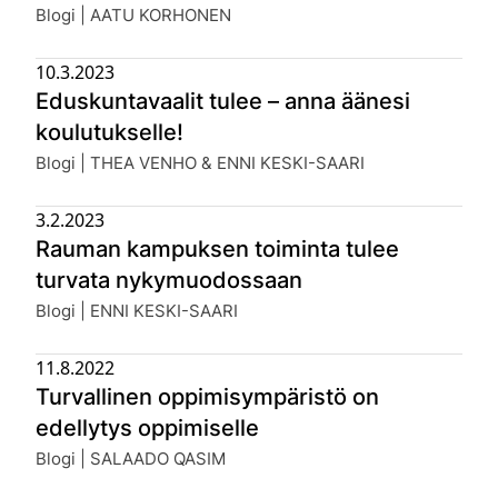
Julkaistu:
Blogi | AATU KORHONEN
10.3.2023
Eduskuntavaalit tulee – anna äänesi
koulutukselle!
Julkaistu:
Blogi | THEA VENHO & ENNI KESKI-SAARI
3.2.2023
Rauman kampuksen toiminta tulee
turvata nykymuodossaan
Julkaistu:
Blogi | ENNI KESKI-SAARI
11.8.2022
Turvallinen oppimisympäristö on
edellytys oppimiselle
Julkaistu:
Blogi | SALAADO QASIM