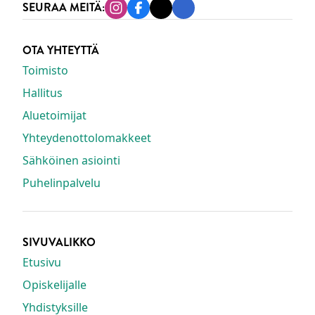
SEURAA MEITÄ:
Instagram
Facebook
Tiktok
Linkedin
OTA YHTEYTTÄ
Toimisto
Hallitus
Aluetoimijat
Yhteydenottolomakkeet
Sähköinen asiointi
Puhelinpalvelu
SIVUVALIKKO
Etusivu
Opiskelijalle
Yhdistyksille