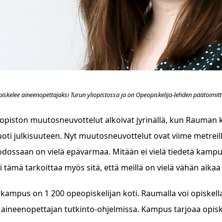
opiskelee aineenopettajaksi Turun yliopistossa ja on Opeopiskelija-lehden päätoimi
iopiston muutosneuvottelut alkoivat jyrinällä, kun Rauma
 vuoti julkisuuteen. Nyt muutosneuvottelut ovat viime metre
ossaan on vielä epävarmaa. Mitään ei vielä tiedetä kampuks
ti tämä tarkoittaa myös sitä, että meillä on vielä vähän aik
ampus on 1 200 opeopiskelijan koti. Raumalla voi opiskell
 aineenopettajan tutkinto-ohjelmissa. Kampus tarjoaa opis