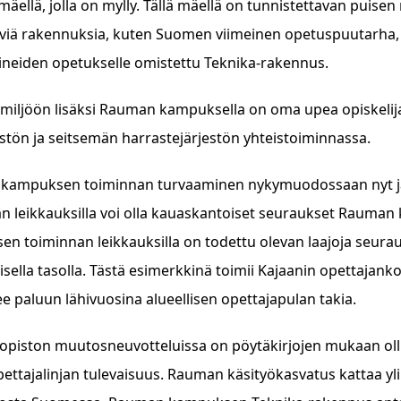
mäellä, jolla on mylly. Tällä mäellä on tunnistettavan puisen my
viä rakennuksia, kuten Suomen viimeinen opetuspuutarha, a
aineiden opetukselle omistettu Teknika-rakennus.
n miljöön lisäksi Rauman kampuksella on oma upea opiskelij
estön ja seitsemän harrastejärjestön yhteistoiminnassa.
ampuksen toiminnan turvaaminen nykymuodossaan nyt ja tu
n leikkauksilla voi olla kauaskantoiset seuraukset Rauman
n toiminnan leikkauksilla on todettu olevan laajoja seurauks
lisella tasolla. Tästä esimerkkinä toimii Kajaanin opettajan
ee paluun lähivuosina alueellisen opettajapulan takia.
iopiston muutosneuvotteluissa on pöytäkirjojen mukaan ollut 
ettajalinjan tulevaisuus. Rauman käsityökasvatus kattaa yli