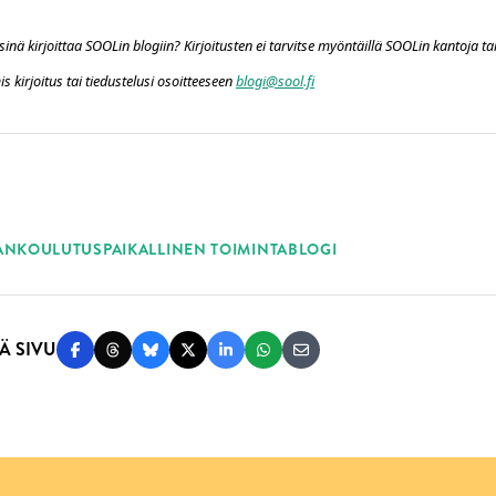
sinä kirjoittaa SOOLin blogiin? Kirjoitusten ei tarvitse myöntäillä SOOLin kantoja ta
s kirjoitus tai tiedustelusi osoitteeseen
blogi@sool.fi
ASANAT
ANKOULUTUS
PAIKALLINEN TOIMINTA
BLOGI
Ä SIVU
Jaa Facebookissa
Jaa Threadsissa
Jaa Blueskyssä
Jaa Twitterissä
Jaa LinkedInissä
Jaa WhatsAppissa
Jaa sähköpostitse