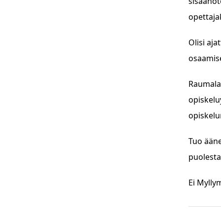
sisäänot
opettaja
Olisi aj
osaamise
Raumalai
opiskelu
opiskelu
Tuo ääne
puolesta
Ei Mylly