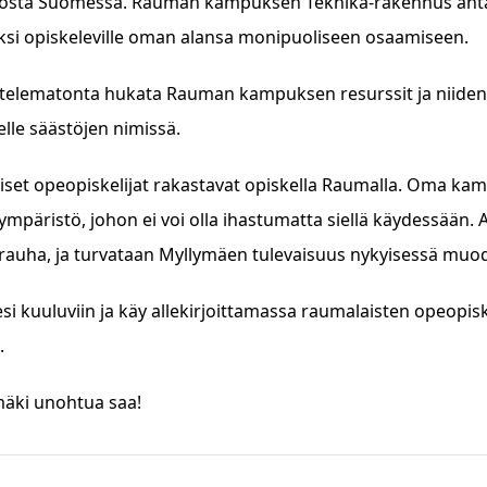
osta Suomessa. Rauman kampuksen Teknika-rakennus antaa 
ksi opiskeleville oman alansa monipuoliseen osaamiseen.
attelematonta hukata Rauman kampuksen resurssit ja niiden
lle säästöjen nimissä.
set opeopiskelijat rakastavat opiskella Raumalla. Oma kamp
ympäristö, johon ei voi olla ihastumatta siellä käydessään. A
rauha, ja turvataan Myllymäen tulevaisuus nykyisessä muo
si kuuluviin ja käy allekirjoittamassa raumalaisten opeop
.
mäki unohtua saa!