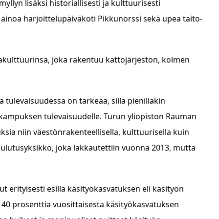
llyn lisäksi historiallisesti ja kulttuurisesti
inoa harjoittelupäiväkoti Pikkunorssi sekä upea taito-
akulttuurinsa, joka rakentuu kattojärjestön, kolmen
levaisuudessa on tärkeää, sillä pienilläkin
 kampuksen tulevaisuudelle. Turun yliopiston Rauman
ia niin väestönrakenteellisella, kulttuurisella kuin
koulutusyksikkö, joka lakkautettiin vuonna 2013, mutta
erityisesti esillä käsityökasvatuksen eli käsityön
 40 prosenttia vuosittaisesta käsityökasvatuksen