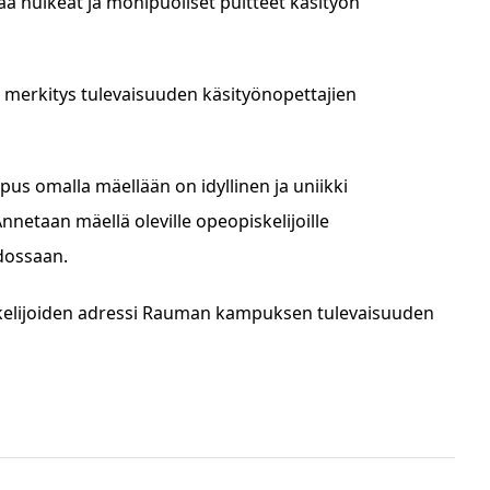
huikeat ja monipuoliset puitteet käsityön
 merkitys tulevaisuuden käsityönopettajien
us omalla mäellään on idyllinen ja uniikki
nnetaan mäellä oleville opeopiskelijoille
dossaan.
iskelijoiden adressi Rauman kampuksen tulevaisuuden