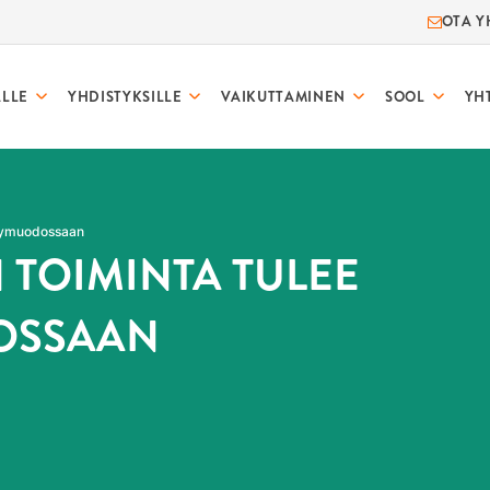
OTA Y
ALLE
YHDISTYKSILLE
VAIKUTTAMINEN
SOOL
YH
ykymuodossaan
TOIMINTA TULEE
OSSAAN