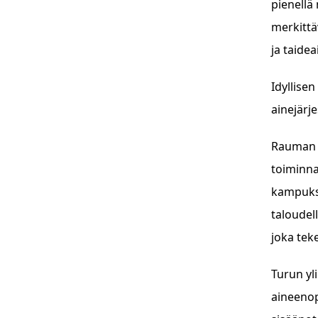
pienellä 
merkittä
ja taide
Idyllise
ainejärj
Rauman k
toiminna
kampukse
taloudel
joka tek
Turun yl
aineenop