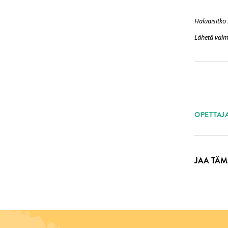
Haluaisitko 
Lähetä valmi
ASI
OPETTAJ
JAA TÄM