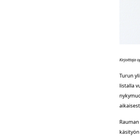
Kirjoittaja 
Turun yl
listalla
nykymuod
aikaises
Rauman k
käsityön