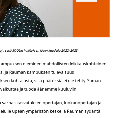
ttaja sekä SOOLin hallituksen jäsen kaudella 2022–2023.
n kampuksen oleminen mahdollisten leikkauskohteiden
illä, ja Rauman kampuksen tulevaisuus
en kohtalosta, sillä päätöksiä ei ole tehty. Saman
aa vaikuttaa ja tuoda äänemme kuuluviin.
a varhaiskasvatuksen opettajan, luokanopettajan ja
kelulle upean ympäristön keskellä Rauman sydäntä,