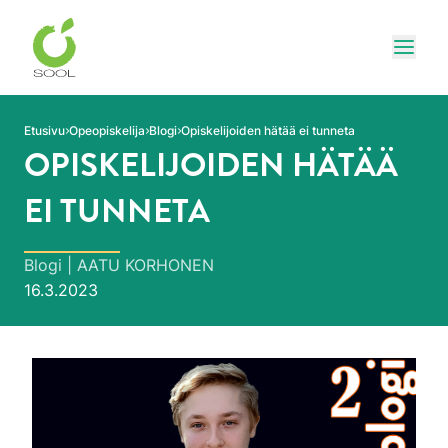
Siirry sivun sisältöön
Näytä
Etusivu
Opeopiskelija
Blogi
Opiskelijoiden hätää ei tunneta
OPISKELIJOIDEN HÄTÄÄ
EI TUNNETA
Blogi | AATU KORHONEN
Julkaistu:
16.3.2023