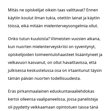
Mitäs ne opiskelijat oikein taas valittavat? Ennen
käytiin koulut ilman tukia, otettiin lainat ja käytiin
töissä, eikä mitään mielenterveysongelmia ollut.
Onko tutun kuuloista? Viimeisten vuosien aikana,
kun nuorten mielenterveyskriisi on syventynyt,
opiskelijoiden toimeentulohaasteet lisääntyneet ja
velkavuori kasvanut, on ollut havaittavissa, että
julkisessa keskustelussa osa on irtaantunut täysin
tämän päivän nuorten todellisuudesta.
Eräs pirkanmaalainen eduskuntavaaliehdokas
kertoi olleensa vaalipaneelissa, jossa panelisteja
oli pyydetty veikkaamaan opintotuen tasoa tänä