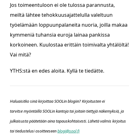
Jos toimeentuloon ei ole tulossa parannusta,
meiltä lähtee tehokkuusajattelulla valeltuun
työelämään loppuunpalaneita nuoria, joilla makaa
kymmeniä tuhansia euroja lainaa pankissa
korkoineen. Kuulostaa erittäin toimivalta yhtälöltä!
Vai mitä?
YTHS:stä en edes aloita. Kyllä te tiedätte.
Haluaisitko sinä kirjoittaa SOOLin blogiin? Kirjoitusten ei
tarvitse myöntäillä SOOLin kantoja tai joitain tiettyjä näkemyksiä, ja
julkaisusta päätetään aina tapauskohtaisesti. Lähetä valmis kirjoitus
tai tiedustelusi osoitteeseen
blogi@sool.fi