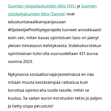
Suomen ylioppilaskuntien liitto (SYL)
ja
Suomen
opiskelijakuntien liitto (Samok)
ovat
eduskuntavaalikampanjassaan
#OpiskelijatPoisKöyhyysrajalta
tuoneet ansiokkaasti
esiin sen, miten kauas opintotuen taso on jäänyt
yleisen hintatason kehityksestä. Indeksikorotetun
opintolainan tulisi olla suuruudeltaan 431 euroa
vuonna 2023.
Nykyisessä sosiaaliturvajärjestelmässä en näe
mitään muuta kestävämpää ratkaisua kuin
korottaa opintoraha tuolle tasolle, mihin se
kuuluu. Se sadan euron korotuskin tekisi jo paljon.
Ja tietty oispa perustulo!