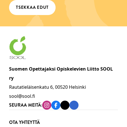
TSEKKAA EDUT
Suomen Opettajaksi Opiskelevien Liitto SOOL
ry
Rautatieläisenkatu 6, 00520 Helsinki
sool@sool.fi
SEURAA MEITÄ:
Instagram
Facebook
Tiktok
Linkedin
OTA YHTEYTTÄ