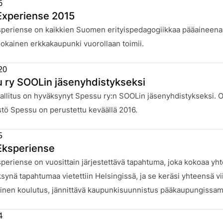
6
Experiense 2015
:
speriense on kaikkien Suomen erityispedagogiikkaa pääaineena
jokainen erkkakaupunki vuorollaan toimii.
20
 ry SOOLin jäsenyhdistykseksi
:
llitus on hyväksynyt Spessu ry:n SOOLin jäsenyhdistykseksi. O
stö Spessu on perustettu keväällä 2016.
5
Eksperiense
:
periense on vuosittain järjestettävä tapahtuma, joka kokoaa yh
synä tapahtumaa vietettiin Helsingissä, ja se keräsi yhteensä vi
inen koulutus, jännittävä kaupunkisuunnistus pääkaupungissam
4