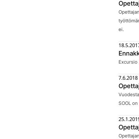
Opetta
Julkaistu
Opettajan
työttömän
ei.
18.5.201
Ennakk
Julkaistu
Excursio 
7.6.2018
Opetta
Julkaistu
Vuodesta
SOOL on 
25.1.201
Opetta
Julkaistu
Opettaja