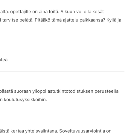
a: opettajille on aina töitä. Alkuun voi olla kesät
tarvitse pelätä. Pitääkö tämä ajattelu paikkaansa? Kyllä ja
hteä.
ästä suoraan ylioppilastutkintotodistuksen perusteella.
n koulutusyksikköihin.
tä kertaa yhteisvalintana. Soveltuvuusarviointia on