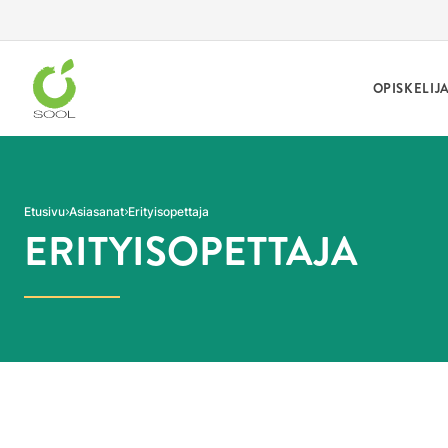
Siirry sivun sisältöön
OPISKELIJ
Etusivu
Asiasanat
Erityisopettaja
ERITYISOPETTAJA