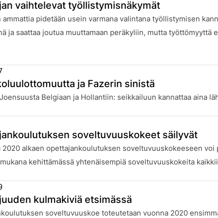
jan vaihtelevat työllistymisnäkymät
:
 ammattia pidetään usein varmana valintana työllistymisen kannalt
ä ja saattaa joutua muuttamaan peräkyliin, mutta työttömyyttä ei 
7
oluulottomuutta ja Fazerin sinistä
:
Joensuusta Belgiaan ja Hollantiin: seikkailuun kannattaa aina lä
jankoulutuksen soveltuvuuskokeet säilyvät
:
 2020 alkaen opettajankoulutuksen soveltuvuuskokeeseen voi pä
mukana kehittämässä yhtenäisempiä soveltuvuuskokeita kaikkii
9
juuden kulmakiviä etsimässä
:
nkoulutuksen soveltuvuuskoe toteutetaan vuonna 2020 ensimmäis