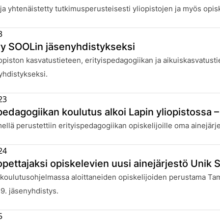
 ja yhtenäistetty tutkimusperusteisesti yliopistojen ja myös opis
3
ry SOOLin jäsenyhdistykseksi
:
opiston kasvatustieteen, erityispedagogiikan ja aikuiskasvatust
yhdistykseksi.
23
spedagogiikan koulutus alkoi Lapin yliopistossa 
:
llä perustettiin erityispedagogiikan opiskelijoille oma ainejärj
24
sopettajaksi opiskelevien uusi ainejärjestö Unik
:
oulutusohjelmassa aloittaneiden opiskelijoiden perustama Tamp
9. jäsenyhdistys.
5