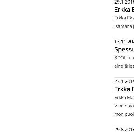
29.1.201
Erkka 
Julkaistu
Erkka Ek
isäntänä 
13.11.20
Spessu
Julkaistu
SOOLin ha
ainejärje
23.1.201
Erkka 
Julkaistu
Erkka Eks
Viime syk
monipuol
29.8.201