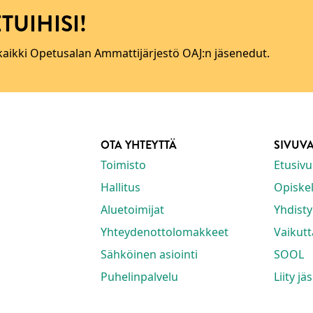
TUIHISI!
 kaikki Opetusalan Ammattijärjestö OAJ:n jäsenedut.
OTA YHTEYTTÄ
SIVUV
Toimisto
Etusivu
Hallitus
Opiskeli
Aluetoimijat
Yhdisty
Yhteydenottolomakkeet
Vaikut
Sähköinen asiointi
SOOL
Puhelinpalvelu
Liity jä