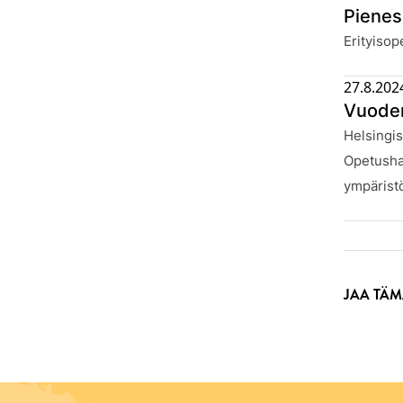
Pienes
Julkaistu
Erityisop
27.8.202
Vuoden 
Julkaistu
Helsingis
Opetushar
ympäristö
JAA TÄM