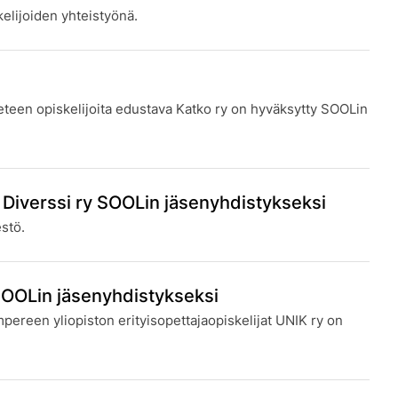
kelijoiden yhteistyönä.
ieteen opiskelijoita edustava Katko ry on hyväksytty SOOLin
– Diverssi ry SOOLin jäsenyhdistykseksi
estö.
 SOOLin jäsenyhdistykseksi
ereen yliopiston erityisopettajaopiskelijat UNIK ry on