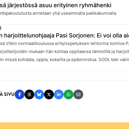
sä järjestössä asuu erityinen ryhmähenki
:
ettajakoulutusta annetaan yhä useammalla paikkakunnalla.
4
harjoittelunohjaaja Pasi Sorjonen: Ei voi olla a
:
sä Viikin normaalikoulussa erityisopetuksen lehtorina toimiva 
joittelijoiden mukaan hän kohtaa oppilaansa lämmöllä ja harjoitte
n missä kohdata, oppia, kokeilla ja epäonnistua. SOOL teki vali
Ä SIVU
Jaa Facebookissa
Jaa Threadsissa
Jaa Blueskyssä
Jaa Twitterissä
Jaa LinkedInissä
Jaa WhatsAppissa
Jaa sähköpostitse