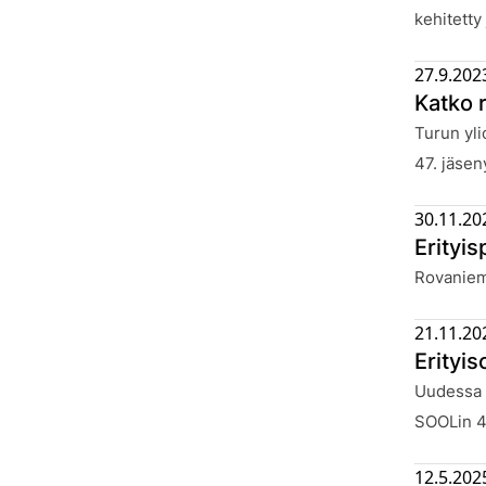
kehitetty
27.9.202
Katko 
Julkaistu
Turun yli
47. jäsen
30.11.20
Erityi
Julkaistu
Rovanieme
21.11.20
Erityi
Julkaistu
Uudessa k
SOOLin 4
12.5.202