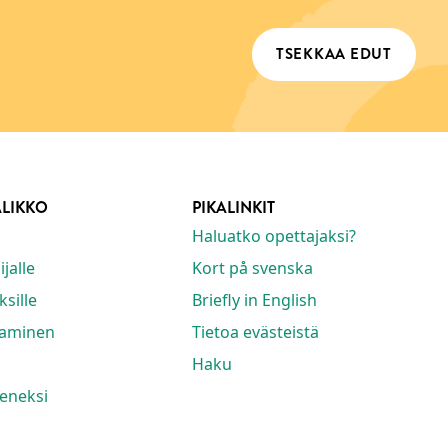
TSEKKAA EDUT
ALIKKO
PIKALINKIT
Haluatko opettajaksi?
jalle
Kort på svenska
ksille
Briefly in English
taminen
Tietoa evästeistä
Haku
seneksi