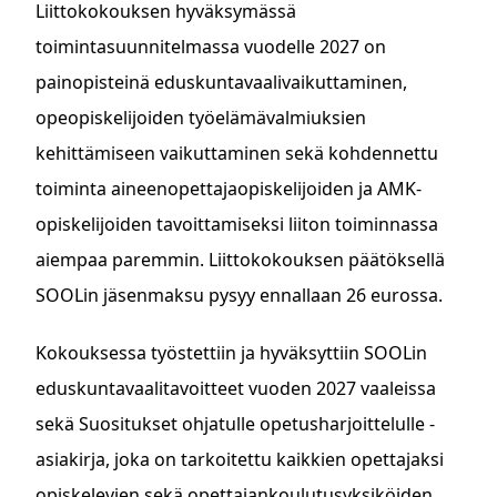
Liittokokouksen hyväksymässä
toimintasuunnitelmassa vuodelle 2027 on
painopisteinä eduskuntavaalivaikuttaminen,
opeopiskelijoiden työelämävalmiuksien
kehittämiseen vaikuttaminen sekä kohdennettu
toiminta aineenopettajaopiskelijoiden ja AMK-
opiskelijoiden tavoittamiseksi liiton toiminnassa
aiempaa paremmin. Liittokokouksen päätöksellä
SOOLin jäsenmaksu pysyy ennallaan 26 eurossa.
Kokouksessa työstettiin ja hyväksyttiin SOOLin
eduskuntavaalitavoitteet vuoden 2027 vaaleissa
sekä Suositukset ohjatulle opetusharjoittelulle -
asiakirja, joka on tarkoitettu kaikkien opettajaksi
opiskelevien sekä opettajankoulutusyksiköiden,