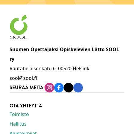
Suomen Opettajaksi Opiskelevien Liitto SOOL
ry
Rautatieläisenkatu 6, 00520 Helsinki
sool@sool.fi
SEURAA MEITÄ:
Instagram
Facebook
Tiktok
Linkedin
OTA YHTEYTTÄ
Toimisto
Hallitus
Aluetoimijat