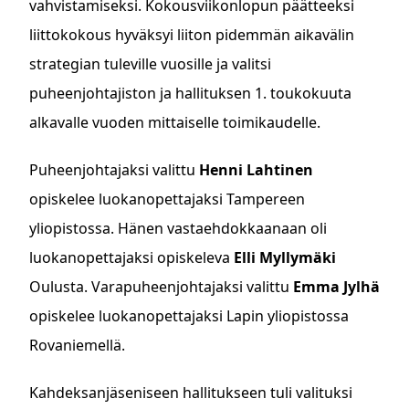
vahvistamiseksi. Kokousviikonlopun päätteeksi
liittokokous hyväksyi liiton pidemmän aikavälin
strategian tuleville vuosille ja valitsi
puheenjohtajiston ja hallituksen 1. toukokuuta
alkavalle vuoden mittaiselle toimikaudelle.
Puheenjohtajaksi valittu
Henni Lahtinen
opiskelee luokanopettajaksi Tampereen
yliopistossa. Hänen vastaehdokkaanaan oli
luokanopettajaksi opiskeleva
Elli Myllymäki
Oulusta. Varapuheenjohtajaksi valittu
Emma Jylhä
opiskelee luokanopettajaksi Lapin yliopistossa
Rovaniemellä.
Kahdeksanjäseniseen hallitukseen tuli valituksi