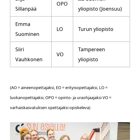
OPO
Sillanpää
yliopisto (Joensuu)
Emma
LO
Turun yliopisto
Suominen
Siiri
Tampereen
VO
Vauhkonen
yliopisto
(AO = aineenopettajaksi, EO = erityisopettajaksi, LO =
luokanopettajaksi, OPO = opinto- ja uraohjaajaksi VO =
varhaiskasvatuksen opettajaksi opiskeleva)