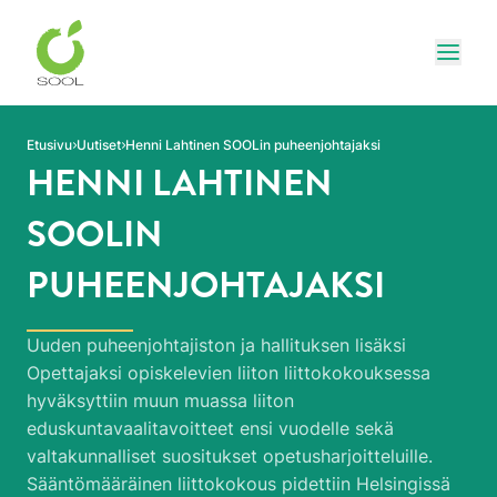
Siirry sivun sisältöön
Näytä
Etusivu
Uutiset
Henni Lahtinen SOOLin puheenjohtajaksi
HENNI LAHTINEN
SOOLIN
PUHEENJOHTAJAKSI
Uuden puheenjohtajiston ja hallituksen lisäksi
Opettajaksi opiskelevien liiton liittokokouksessa
hyväksyttiin muun muassa liiton
eduskuntavaalitavoitteet ensi vuodelle sekä
valtakunnalliset suositukset opetusharjoitteluille.
Sääntömääräinen liittokokous pidettiin Helsingissä