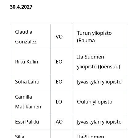
30.4.2027
Claudia
Turun yliopisto
VO
(Rauma
Gonzalez
Itä-Suomen
Riku Kulin
EO
yliopisto (Joensuu)
Sofia Lahti
EO
Jyväskylän yliopisto
Camilla
LO
Oulun yliopisto
Matikainen
Essi Palkki
AO
Jyväskylän yliopisto
Silja
Itä-Suomen