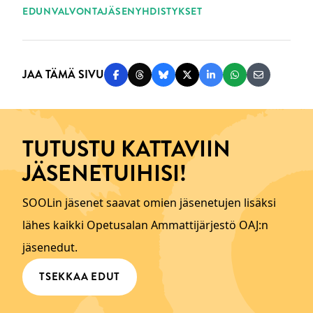
EDUNVALVONTA
JÄSENYHDISTYKSET
JAA TÄMÄ SIVU
Jaa Facebookissa
Jaa Threadsissa
Jaa Blueskyssä
Jaa Twitterissä
Jaa LinkedInissä
Jaa WhatsAppi
Jaa sähköp
TUTUSTU KATTAVIIN
JÄSENETUIHISI!
SOOLin jäsenet saavat omien jäsenetujen lisäksi
lähes kaikki Opetusalan Ammattijärjestö OAJ:n
jäsenedut.
TSEKKAA EDUT