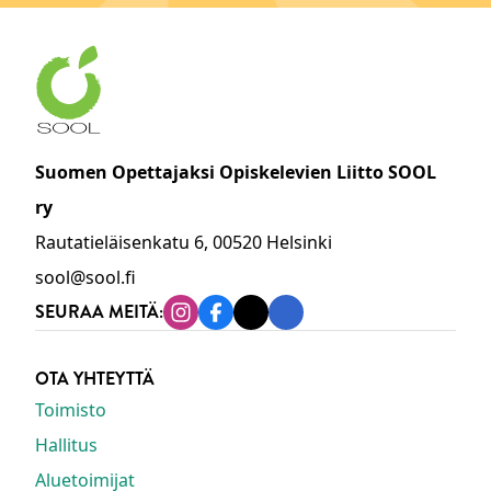
Suomen Opettajaksi Opiskelevien Liitto SOOL
ry
Rautatieläisenkatu 6, 00520 Helsinki
sool@sool.fi
SEURAA MEITÄ:
Instagram
Facebook
Tiktok
Linkedin
OTA YHTEYTTÄ
Toimisto
Hallitus
Aluetoimijat