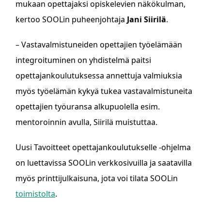
mukaan opettajaksi opiskelevien näkökulman,
kertoo SOOLin puheenjohtaja
Jani Siirilä
.
– Vastavalmistuneiden opettajien työelämään
integroituminen on yhdistelmä paitsi
opettajankoulutuksessa annettuja valmiuksia
myös työelämän kykyä tukea vastavalmistuneita
opettajien työuransa alkupuolella esim.
mentoroinnin avulla, Siirilä muistuttaa.
Uusi Tavoitteet opettajankoulutukselle -ohjelma
on luettavissa SOOLin verkkosivuilla ja saatavilla
myös printtijulkaisuna, jota voi tilata SOOLin
toimistolta
.
ASIASANAT