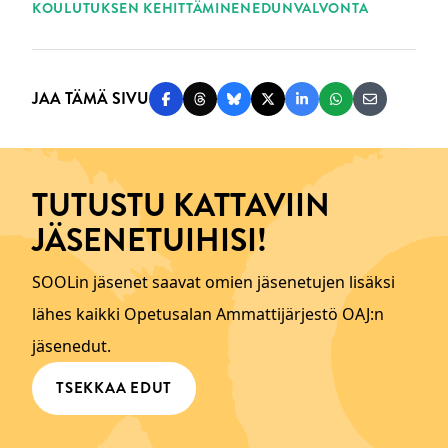
KOULUTUKSEN KEHITTÄMINEN
EDUNVALVONTA
JAA TÄMÄ SIVU
Jaa Facebookissa
Jaa Threadsissa
Jaa Blueskyssä
Jaa Twitterissä
Jaa LinkedInissä
Jaa WhatsAppi
Jaa sähköp
TUTUSTU KATTAVIIN
JÄSENETUIHISI!
SOOLin jäsenet saavat omien jäsenetujen lisäksi
lähes kaikki Opetusalan Ammattijärjestö OAJ:n
jäsenedut.
TSEKKAA EDUT