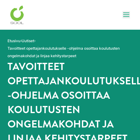
Siirry sivun sisältöön
Näytä
Etusivu
Uutiset
Tavoitteet opettajankoulutukselle -ohjelma osoittaa koulutusten
ongelmakohdat ja linjaa kehitystarpeet
TAVOITTEET
OPETTAJANKOULUTUKSEL
-OHJELMA OSOITTAA
KOULUTUSTEN
ONGELMAKOHDAT JA
LINJAA KEHITYSTARPEET