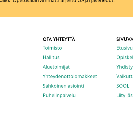
 kaikki Opetusalan Ammattijärjestö OAJ:n jäsenedut.
OTA YHTEYTTÄ
SIVUV
Toimisto
Etusivu
Hallitus
Opiskeli
Aluetoimijat
Yhdisty
Yhteydenottolomakkeet
Vaikut
Sähköinen asiointi
SOOL
Puhelinpalvelu
Liity jä