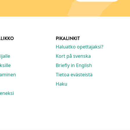
ALIKKO
PIKALINKIT
Haluatko opettajaksi?
jalle
Kort på svenska
ksille
Briefly in English
taminen
Tietoa evästeistä
Haku
seneksi