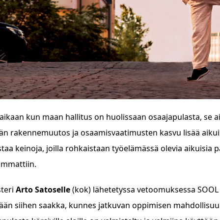
ikaan kun maan hallitus on huolissaan osaajapulasta, se ai
n rakennemuutos ja osaamisvaatimusten kasvu lisää aikuis
istaa keinoja, joilla rohkaistaan työelämässä olevia aikuis
mmattiin.
teri
Arto Satoselle
(kok) lähetetyssa vetoomuksessa SOOL ja
lään siihen saakka, kunnes jatkuvan oppimisen mahdollisuuk