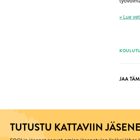
työvoimap
» Lue ve
ASI
KOULUTU
JAA TÄM
TUTUSTU KATTAVIIN JÄSENE