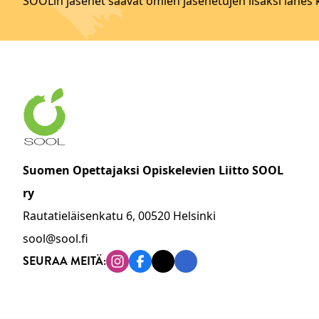
SOOLin jäsenet saavat omien jäsenetujen lisäksi lähes
Suomen Opettajaksi Opiskelevien Liitto SOOL
ry
Rautatieläisenkatu 6, 00520 Helsinki
sool@sool.fi
SEURAA MEITÄ:
Instagram
Facebook
Tiktok
Linkedin