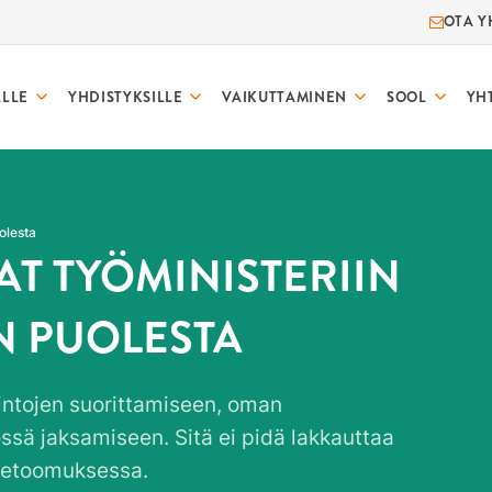
OTA Y
ALLE
YHDISTYKSILLE
VAIKUTTAMINEN
SOOL
YH
olesta
AT TYÖMINISTERIIN
N PUOLESTA
tkintojen suorittamiseen, oman
sä jaksamiseen. Sitä ei pidä lakkauttaa
 vetoomuksessa.