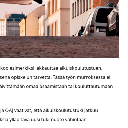
koo esimerkiksi lakkauttaa aikuiskoulutustuen.
ena opiskelun tarvetta. Tässä työn murroksessa ei
ia päivittämään omaa osaamistaan tai kouluttautumaan
 OAJ vaativat, että aikuiskoulutustuki jatkuu
sia ylläpitävä uusi tukimuoto vähintään