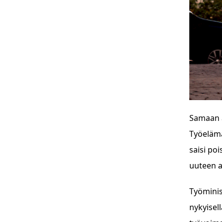
Samaan a
Työelämä
saisi po
uuteen a
Työminis
nykyisel