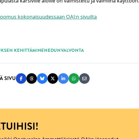
ulasta kärsiville aloille on valmisteltu ja valmiina käyttöön
toomus kokonaisuudessaan OAJ:n sivuilta
ASANAT
KSEN KEHITTÄMINEN
EDUNVALVONTA
Ä SIVU
Jaa Facebookissa
Jaa Threadsissa
Jaa Blueskyssä
Jaa Twitterissä
Jaa LinkedInissä
Jaa WhatsAppissa
Jaa sähköpostitse
TUIHISI!