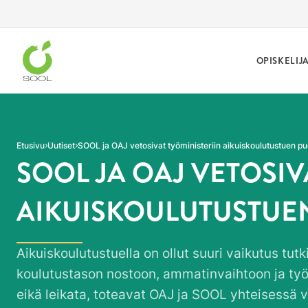
Siirry sivun sisältöön
OPISKELIJ
Etusivu
Uutiset
SOOL ja OAJ vetosivat työministeriin aikuiskoulutustuen pu
SOOL JA OAJ VETOSIV
AIKUISKOULUTUSTUE
Aikuiskoulutustuella on ollut suuri vaikutus tu
koulutustason nostoon, ammatinvaihtoon ja työs
eikä leikata, toteavat OAJ ja SOOL yhteisessä