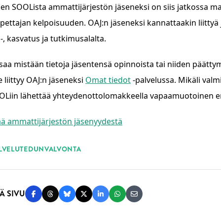
nen SOOLista ammattijärjestön jäseneksi on siis jatkossa ma
pettajan kelpoisuuden. OAJ:n jäseneksi kannattaakin liittyä 
-, kasvatus ja tutkimusalalta.
saa mistään tietoja jäsentensä opinnoista tai niiden päättym
e liittyy OAJ:n jäseneksi
Omat tiedot
-palvelussa. Mikäli valm
OLiin lähettää yhteydenottolomakkeella vapaamuotoinen er
sää ammattijärjestön jäsenyydestä
ASANAT
LVELUT
EDUNVALVONTA
Ä SIVU
Jaa Facebookissa
Jaa Threadsissa
Jaa Blueskyssä
Jaa Twitterissä
Jaa LinkedInissä
Jaa WhatsAppissa
Jaa sähköpostitse