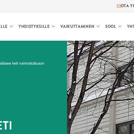
OTA Y
ALLE
YHDISTYKSILLE
VAIKUTTAMINEN
SOOL
YH
 pääsee heti valmistuttuaan
TI