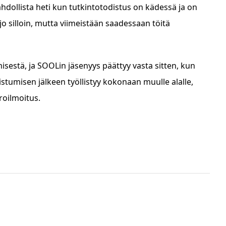
hdollista heti kun tutkintotodistus on kädessä ja on
jo silloin, mutta viimeistään saadessaan töitä
isestä, ja SOOLin jäsenyys päättyy vasta sitten, kun
istumisen jälkeen työllistyy kokonaan muulle alalle,
oilmoitus.