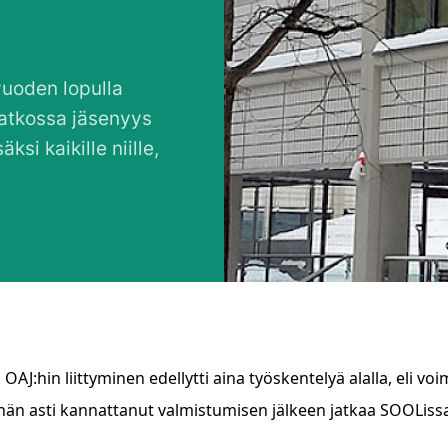
vuoden lopulla
Jatkossa jäsenyys
si kaikille niille,
OAJ:hin liittyminen edellytti aina työskentelyä alalla, eli v
hän asti kannattanut valmistumisen jälkeen jatkaa SOOLissa