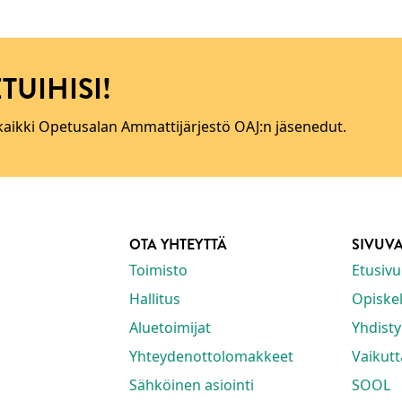
TUIHISI!
 kaikki Opetusalan Ammattijärjestö OAJ:n jäsenedut.
OTA YHTEYTTÄ
SIVUV
Toimisto
Etusivu
Hallitus
Opiskeli
Aluetoimijat
Yhdisty
Yhteydenottolomakkeet
Vaikut
Sähköinen asiointi
SOOL