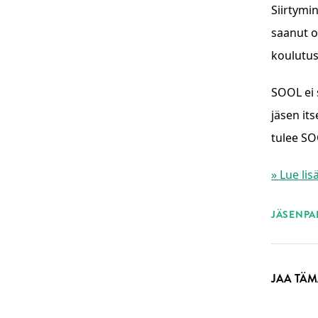
Siirtymi
saanut o
koulutus
SOOL ei 
jäsen its
tulee SO
» Lue li
ASI
JÄSENPA
JAA TÄM