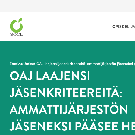
Siirry sivun sisältöön
OPISKELIJ
Etusivu
Uutiset
OAJ laajensi jäsenkriteereitä: ammattijärjestön jäseneksi
OAJ LAAJENSI
JÄSENKRITEEREITÄ:
AMMATTIJÄRJESTÖN
JÄSENEKSI PÄÄSEE HE