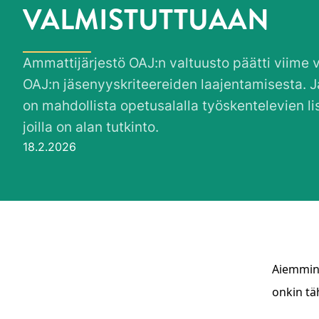
VALMISTUTTUAAN
Ammattijärjestö OAJ:n valtuusto päätti viime 
OAJ:n jäsenyyskriteereiden laajentamisesta. 
on mahdollista opetusalalla työskentelevien lisäk
joilla on alan tutkinto.
Julkaistu:
18.2.2026
Aiemmin 
onkin tä