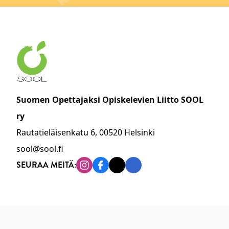
Suomen Opettajaksi Opiskelevien Liitto SOOL
ry
Rautatieläisenkatu 6, 00520 Helsinki
sool@sool.fi
SEURAA MEITÄ:
Instagram
Facebook
Tiktok
Linkedin