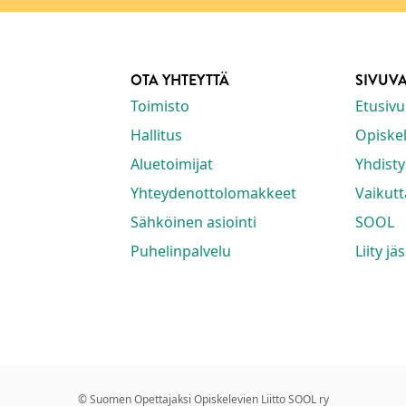
OTA YHTEYTTÄ
SIVUV
Toimisto
Etusivu
Hallitus
Opiskeli
Aluetoimijat
Yhdisty
Yhteydenottolomakkeet
Vaikut
Sähköinen asiointi
SOOL
Puhelinpalvelu
Liity jä
© Suomen Opettajaksi Opiskelevien Liitto SOOL ry