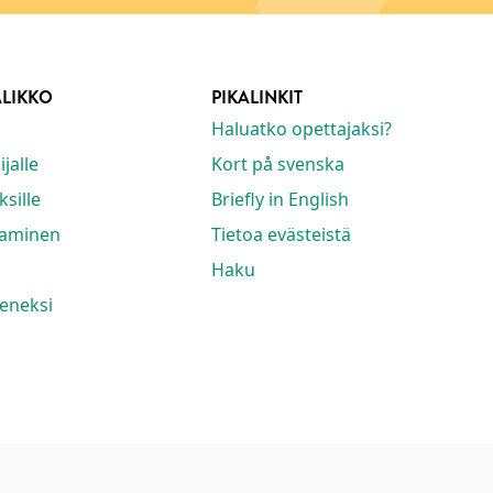
ALIKKO
PIKALINKIT
Haluatko opettajaksi?
jalle
Kort på svenska
ksille
Briefly in English
taminen
Tietoa evästeistä
Haku
seneksi