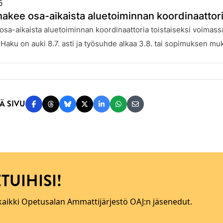
6
akee osa-aikaista aluetoiminnan koordinaattor
:
sa-aikaista aluetoiminnan koordinaattoria toistaiseksi voimas
 Haku on auki 8.7. asti ja työsuhde alkaa 3.8. tai sopimuksen mu
Ä SIVU
Jaa Facebookissa
Jaa Threadsissa
Jaa Blueskyssä
Jaa Twitterissä
Jaa LinkedInissä
Jaa WhatsAppissa
Jaa sähköpostitse
TUIHISI!
 kaikki Opetusalan Ammattijärjestö OAJ:n jäsenedut.