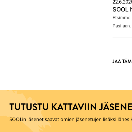
22.6.202
SOOL h
Julkaistu
Etsimme o
Pasilaan.
JAA TÄM
TUTUSTU KATTAVIIN JÄSENE
SOOLin jäsenet saavat omien jäsenetujen lisäksi lähes