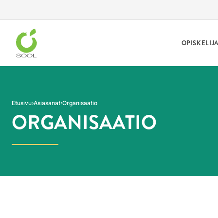
Siirry sivun sisältöön
OPISKELIJ
Etusivu
Asiasanat
Organisaatio
ORGANISAATIO