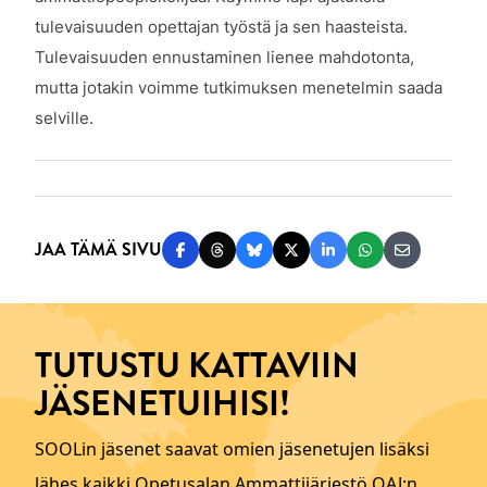
tulevaisuuden opettajan työstä ja sen haasteista.
Tulevaisuuden ennustaminen lienee mahdotonta,
mutta jotakin voimme tutkimuksen menetelmin saada
selville.
JAA TÄMÄ SIVU
Jaa Facebookissa
Jaa Threadsissa
Jaa Blueskyssä
Jaa Twitterissä
Jaa LinkedInissä
Jaa WhatsAppi
Jaa sähköp
TUTUSTU KATTAVIIN
JÄSENETUIHISI!
SOOLin jäsenet saavat omien jäsenetujen lisäksi
lähes kaikki Opetusalan Ammattijärjestö OAJ:n