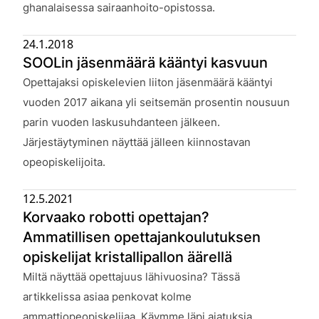
ghanalaisessa sairaanhoito-opistossa.
24.1.2018
SOOLin jäsenmäärä kääntyi kasvuun
Julkaistu:
Opettajaksi opiskelevien liiton jäsenmäärä kääntyi
vuoden 2017 aikana yli seitsemän prosentin nousuun
parin vuoden laskusuhdanteen jälkeen.
Järjestäytyminen näyttää jälleen kiinnostavan
opeopiskelijoita.
12.5.2021
Korvaako robotti opettajan?
Ammatillisen opettajankoulutuksen
opiskelijat kristallipallon äärellä
Julkaistu:
Miltä näyttää opettajuus lähivuosina? Tässä
artikkelissa asiaa penkovat kolme
ammattiopeopiskelijaa. Käymme läpi ajatuksia