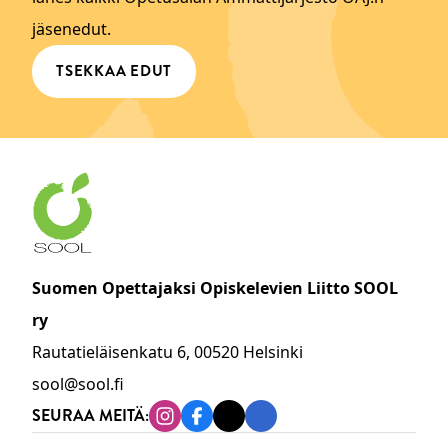
jäsenedut.
TSEKKAA EDUT
Suomen Opettajaksi Opiskelevien Liitto SOOL
ry
Rautatieläisenkatu 6, 00520 Helsinki
sool@sool.fi
SEURAA MEITÄ:
Instagram
Facebook
Tiktok
Linkedin