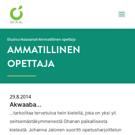
Siirry sivun sisältöön
Näytä
Etusivu
Asiasanat
Ammatillinen opettaja
AMMATILLINEN
OPETTAJA
29.8.2014
Akwaaba...
Julkaistu:
...tarkoittaa tervetuloa twin kielellä, joka on yksi yli
seitsemästäkymmenestä Ghanan paikallisesta
kielestä. Johanna Jalonen suoritti opetusharjoittelun