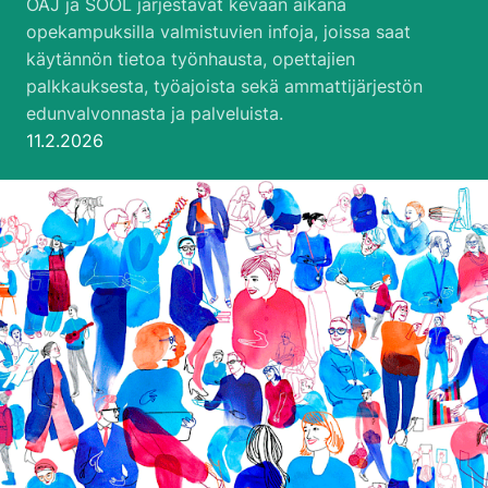
OAJ ja SOOL järjestävät kevään aikana
opekampuksilla valmistuvien infoja, joissa saat
käytännön tietoa työnhausta, opettajien
palkkauksesta, työajoista sekä ammattijärjestön
edunvalvonnasta ja palveluista.
Julkaistu:
11.2.2026