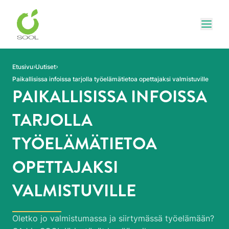
Siirry sivun sisältöön
Näytä
Etusivu
Uutiset
Paikallisissa infoissa tarjolla työelämätietoa opettajaksi valmistuville
PAIKALLISISSA INFOISSA
TARJOLLA
TYÖELÄMÄTIETOA
OPETTAJAKSI
VALMISTUVILLE
Oletko jo valmistumassa ja siirtymässä työelämään?