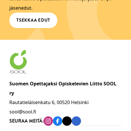
jäsenedut.
TSEKKAA EDUT
Suomen Opettajaksi Opiskelevien Liitto SOOL
ry
Rautatieläisenkatu 6, 00520 Helsinki
sool@sool.fi
SEURAA MEITÄ:
Instagram
Facebook
Tiktok
Linkedin