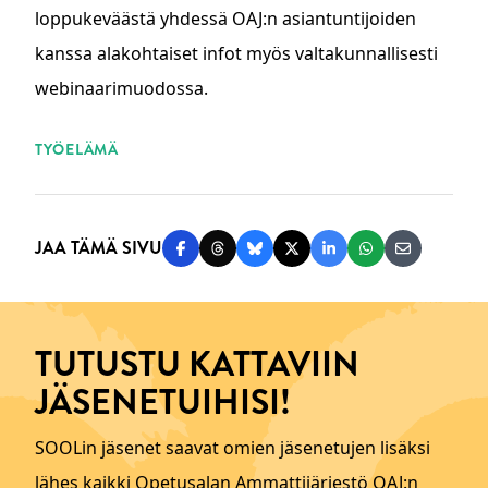
loppukeväästä yhdessä OAJ:n asiantuntijoiden
kanssa alakohtaiset infot myös valtakunnallisesti
webinaarimuodossa.
ASIASANAT
TYÖELÄMÄ
JAA TÄMÄ SIVU
Jaa Facebookissa
Jaa Threadsissa
Jaa Blueskyssä
Jaa Twitterissä
Jaa LinkedInissä
Jaa WhatsAppi
Jaa sähköp
TUTUSTU KATTAVIIN
JÄSENETUIHISI!
SOOLin jäsenet saavat omien jäsenetujen lisäksi
lähes kaikki Opetusalan Ammattijärjestö OAJ:n