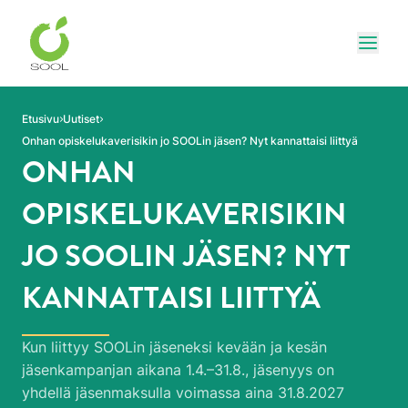
Siirry sivun sisältöön
Näytä
Etusivu
Uutiset
Onhan opiskelukaverisikin jo SOOLin jäsen? Nyt kannattaisi liittyä
ONHAN
OPISKELUKAVERISIKIN
JO SOOLIN JÄSEN? NYT
KANNATTAISI LIITTYÄ
Kun liittyy SOOLin jäseneksi kevään ja kesän
jäsenkampanjan aikana 1.4.–31.8., jäsenyys on
yhdellä jäsenmaksulla voimassa aina 31.8.2027