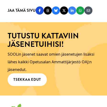
JAA TÄMÄ SIVU
Jaa Facebookissa
Jaa Threadsissa
Jaa Blueskyssä
Jaa Twitterissä
Jaa LinkedInissä
Jaa WhatsAppi
Jaa sähköp
TUTUSTU KATTAVIIN
JÄSENETUIHISI!
SOOLin jäsenet saavat omien jäsenetujen lisäksi
lähes kaikki Opetusalan Ammattijärjestö OAJ:n
jäsenedut.
TSEKKAA EDUT