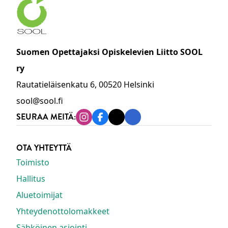
Suomen Opettajaksi Opiskelevien Liitto SOOL
ry
Rautatieläisenkatu 6, 00520 Helsinki
sool@sool.fi
SEURAA MEITÄ:
Instagram
Facebook
Tiktok
Linkedin
OTA YHTEYTTÄ
Toimisto
Hallitus
Aluetoimijat
Yhteydenottolomakkeet
Sähköinen asiointi