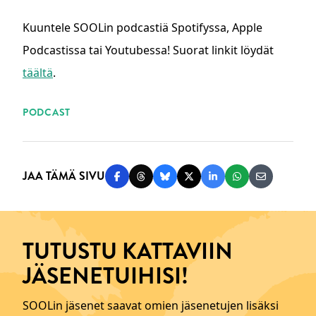
Kuuntele SOOLin podcastiä Spotifyssa, Apple
Podcastissa tai Youtubessa! Suorat linkit löydät
täältä
.
ASIASANAT
PODCAST
JAA TÄMÄ SIVU
Jaa Facebookissa
Jaa Threadsissa
Jaa Blueskyssä
Jaa Twitterissä
Jaa LinkedInissä
Jaa WhatsAppi
Jaa sähköp
TUTUSTU KATTAVIIN
JÄSENETUIHISI!
SOOLin jäsenet saavat omien jäsenetujen lisäksi