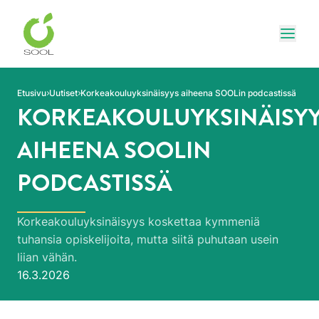
Siirry sivun sisältöön
Näytä
Etusivu
Uutiset
Korkeakouluyksinäisyys aiheena SOOLin podcastissä
KORKEAKOULUYKSINÄISY
AIHEENA SOOLIN
PODCASTISSÄ
Korkeakouluyksinäisyys koskettaa kymmeniä
tuhansia opiskelijoita, mutta siitä puhutaan usein
liian vähän.
Julkaistu:
16.3.2026