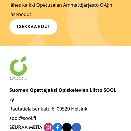
lähes kaikki Opetusalan Ammattijärjestö OAJ:n
jäsenedut.
TSEKKAA EDUT
Suomen Opettajaksi Opiskelevien Liitto SOOL
ry
Rautatieläisenkatu 6, 00520 Helsinki
sool@sool.fi
SEURAA MEITÄ:
Instagram
Facebook
Tiktok
Linkedin