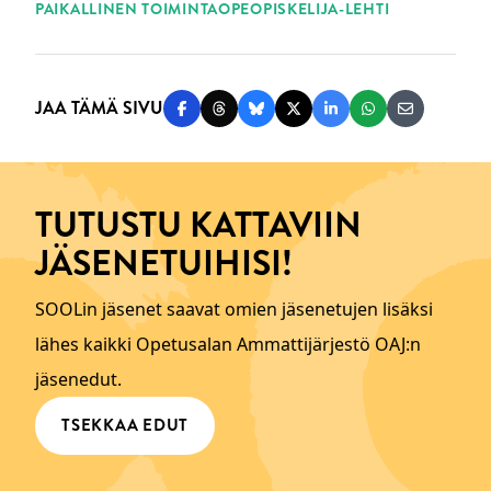
PAIKALLINEN TOIMINTA
OPEOPISKELIJA-LEHTI
JAA TÄMÄ SIVU
Jaa Facebookissa
Jaa Threadsissa
Jaa Blueskyssä
Jaa Twitterissä
Jaa LinkedInissä
Jaa WhatsAppi
Jaa sähköp
TUTUSTU KATTAVIIN
JÄSENETUIHISI!
SOOLin jäsenet saavat omien jäsenetujen lisäksi
lähes kaikki Opetusalan Ammattijärjestö OAJ:n
jäsenedut.
TSEKKAA EDUT