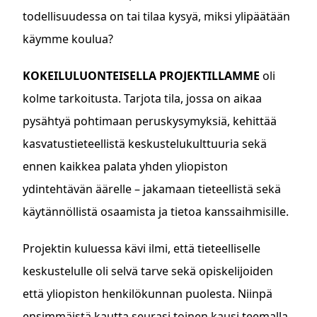
todellisuudessa on tai tilaa kysyä, miksi ylipäätään
käymme koulua?
KOKEILULUONTEISELLA PROJEKTILLAMME
oli
kolme tarkoitusta. Tarjota tila, jossa on aikaa
pysähtyä pohtimaan peruskysymyksiä, kehittää
kasvatustieteellistä keskustelukulttuuria sekä
ennen kaikkea palata yhden yliopiston
ydintehtävän äärelle – jakamaan tieteellistä sekä
käytännöllistä osaamista ja tietoa kanssaihmisille.
Projektin kuluessa kävi ilmi, että tieteelliselle
keskustelulle oli selvä tarve sekä opiskelijoiden
että yliopiston henkilökunnan puolesta. Niinpä
ensimmäistä kautta seurasi toinen kausi teemalla