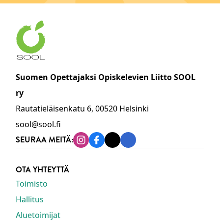
Suomen Opettajaksi Opiskelevien Liitto SOOL
ry
Rautatieläisenkatu 6, 00520 Helsinki
sool@sool.fi
SEURAA MEITÄ:
Instagram
Facebook
Tiktok
Linkedin
OTA YHTEYTTÄ
Toimisto
Hallitus
Aluetoimijat