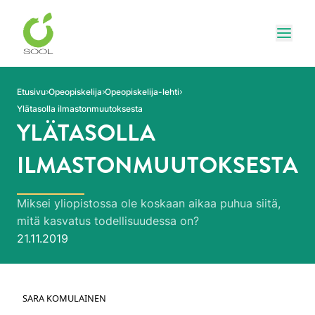
Siirry sivun sisältöön
Näytä
Etusivu
Opeopiskelija
Opeopiskelija-lehti
Ylätasolla ilmastonmuutoksesta
YLÄTASOLLA
ILMASTONMUUTOKSESTA
Miksei yliopistossa ole koskaan aikaa puhua siitä,
mitä kasvatus todellisuudessa on?
Julkaistu:
21.11.2019
SARA KOMULAINEN