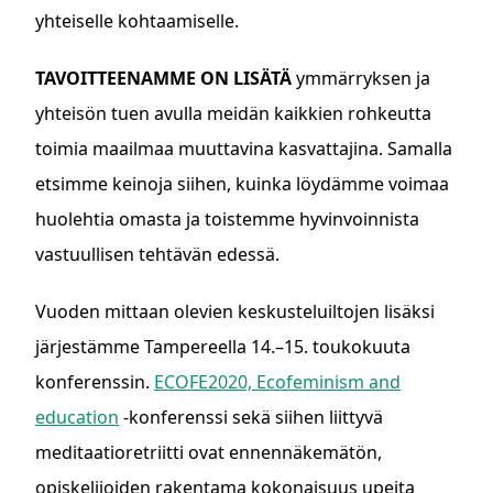
yhteiselle kohtaamiselle.
TAVOITTEENAMME ON LISÄTÄ
ymmärryksen ja
yhteisön tuen avulla meidän kaikkien rohkeutta
toimia maailmaa muuttavina kasvattajina. Samalla
etsimme keinoja siihen, kuinka löydämme voimaa
huolehtia omasta ja toistemme hyvinvoinnista
vastuullisen tehtävän edessä.
Vuoden mittaan olevien keskusteluiltojen lisäksi
järjestämme Tampereella 14.–15. toukokuuta
konferenssin.
ECOFE2020, Ecofeminism and
education
-konferenssi sekä siihen liittyvä
meditaatioretriitti ovat ennennäkemätön,
opiskelijoiden rakentama kokonaisuus upeita