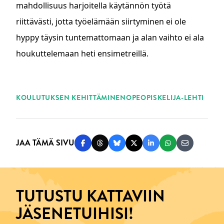
mahdollisuus harjoitella käytännön työtä
riittävästi, jotta työelämään siirtyminen ei ole
hyppy täysin tuntemattomaan ja alan vaihto ei ala
houkuttelemaan heti ensimetreillä.
ASIASANAT
KOULUTUKSEN KEHITTÄMINEN
OPEOPISKELIJA-LEHTI
JAA TÄMÄ SIVU
Jaa Facebookissa
Jaa Threadsissa
Jaa Blueskyssä
Jaa Twitterissä
Jaa LinkedInissä
Jaa WhatsAppi
Jaa sähköp
TUTUSTU KATTAVIIN
JÄSENETUIHISI!