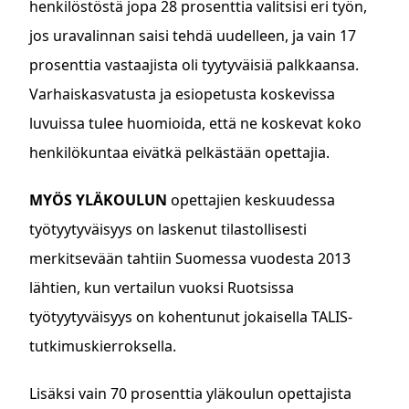
henkilöstöstä jopa 28 prosenttia valitsisi eri työn,
jos uravalinnan saisi tehdä uudelleen, ja vain 17
prosenttia vastaajista oli tyytyväisiä palkkaansa.
Varhaiskasvatusta ja esiopetusta koskevissa
luvuissa tulee huomioida, että ne koskevat koko
henkilökuntaa eivätkä pelkästään opettajia.
MYÖS YLÄKOULUN
opettajien keskuudessa
työtyytyväisyys on laskenut tilastollisesti
merkitsevään tahtiin Suomessa vuodesta 2013
lähtien, kun vertailun vuoksi Ruotsissa
työtyytyväisyys on kohentunut jokaisella TALIS-
tutkimuskierroksella.
Lisäksi vain 70 prosenttia yläkoulun opettajista