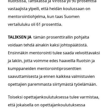
Ruotsissa, Tanskassa ja Virossa yli 90 prosenttia
vastaajista ylpeili, että heidän koulussaan on
mentorointiohjelma, kun taas Suomen
vertailuluku oli 61 prosenttia.
TALIKSEN JA
tämän prosenttirallin pohjalta
voidaan tehdä ainakin kaksi johtopäätöstä.
Ensinnäkin mentorointi tulee saada velvoittavaksi
ja lakiin, jotta voimme edes haaveilla Ruotsin ja
kumppaneiden mentorointiprosenttien
saavuttamisesta ja ennen kaikkea valmistuvien
opettajien paremmasta siirtymästä työelämään.
Toiseksi opettajankoulutuksessa tulee varmistaa,
että jokaisella on opettajankoulutuksessa