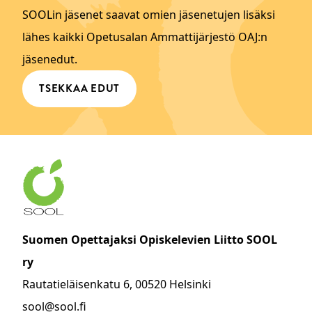
SOOLin jäsenet saavat omien jäsenetujen lisäksi
lähes kaikki Opetusalan Ammattijärjestö OAJ:n
jäsenedut.
TSEKKAA EDUT
Suomen Opettajaksi Opiskelevien Liitto SOOL
ry
Rautatieläisenkatu 6, 00520 Helsinki
sool@sool.fi