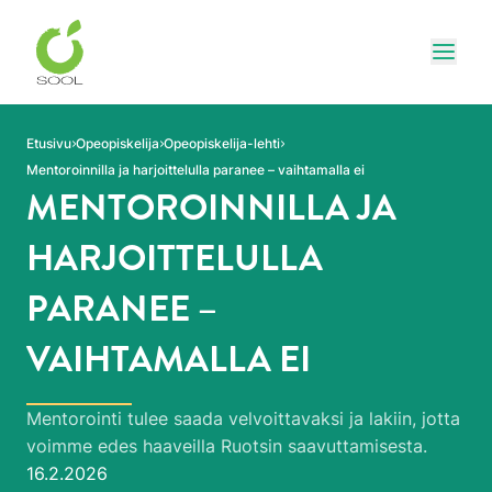
Siirry sivun sisältöön
Näytä
Etusivu
Opeopiskelija
Opeopiskelija-lehti
Mentoroinnilla ja harjoittelulla paranee – vaihtamalla ei
MENTOROINNILLA JA
HARJOITTELULLA
PARANEE –
VAIHTAMALLA EI
Mentorointi tulee saada velvoittavaksi ja lakiin, jotta
voimme edes haaveilla Ruotsin saavuttamisesta.
Julkaistu:
16.2.2026