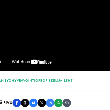
ASANAT
AN TYÖ
HYVINVOINTI
OPEOPISKELIJA-LEHTI
Ä SIVU
Jaa Facebookissa
Jaa Threadsissa
Jaa Blueskyssä
Jaa Twitterissä
Jaa LinkedInissä
Jaa WhatsAppissa
Jaa sähköpostitse