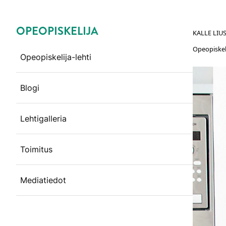
OPEOPISKELIJA
KALLE LIUS
Ohita valikko
Opeopiskel
Opeopiskelija-lehti
Blogi
Lehtigalleria
Toimitus
Mediatiedot