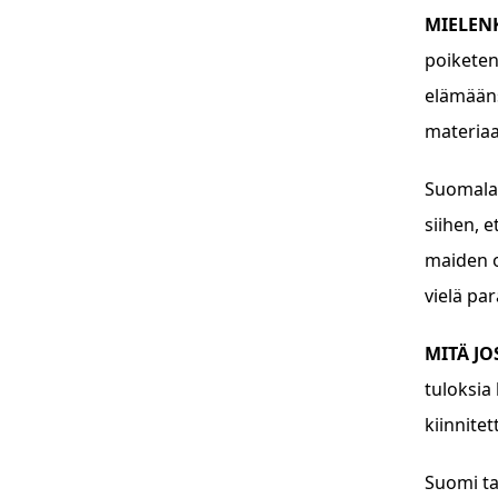
MIELEN
poiketen
elämääns
materiaal
Suomalai
siihen, 
maiden o
vielä pa
MITÄ J
tuloksia
kiinnite
Suomi ta