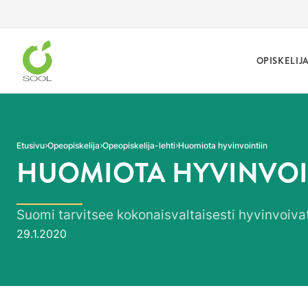
Siirry sivun sisältöön
OPISKELIJ
Etusivu
Opeopiskelija
Opeopiskelija-lehti
Huomiota hyvinvointiin
HUOMIOTA HYVINVOI
Suomi tarvitsee kokonaisvaltaisesti hyvinvoivat 
Julkaistu:
29.1.2020