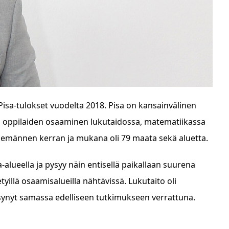
isa-tulokset vuodelta 2018. Pisa on kansainvälinen
n oppilaiden osaaminen lukutaidossa, matematiikassa
seitsemännen kerran ja mukana oli 79 maata sekä aluetta.
a-alueella ja pysyy näin entisellä paikallaan suurena
tyillä osaamisalueilla nähtävissä. Lukutaito oli
ynyt samassa edelliseen tutkimukseen verrattuna.