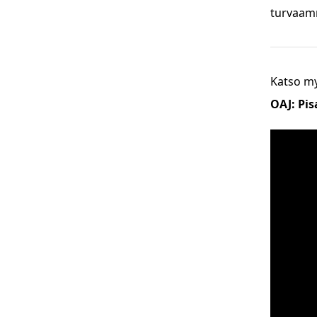
turvaam
Katso m
OAJ: Pi
Tämän si