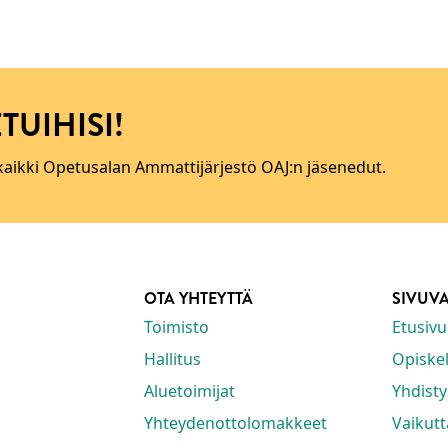
TUIHISI!
 kaikki Opetusalan Ammattijärjestö OAJ:n jäsenedut.
OTA YHTEYTTÄ
SIVUV
Toimisto
Etusivu
Hallitus
Opiskeli
Aluetoimijat
Yhdisty
Yhteydenottolomakkeet
Vaikut