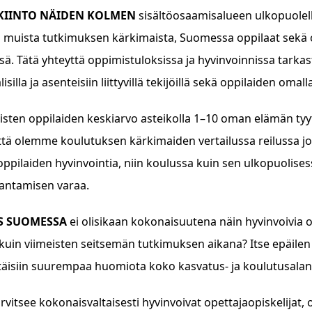
KIINTO NÄIDEN KOLMEN
sisältöosaamisalueen ulkopuolella
 muista tutkimuksen kärkimaista, Suomessa oppilaat sekä osa
ä. Tätä yhteyttä oppimistuloksissa ja hyvinvoinnissa tarkas
isilla ja asenteisiin liittyvillä tekijöillä sekä oppilaiden oma
sten oppilaiden keskiarvo asteikolla 1–10 oman elämän tyyty
että olemme koulutuksen kärkimaiden vertailussa reilussa
ppilaiden hyvinvointia, niin koulussa kuin sen ulkopuolises
rantamisen varaa.
OS SUOMESSA
ei olisikaan kokonaisuutena näin hyvinvoivia o
 kuin viimeisten seitsemän tutkimuksen aikana? Itse epäilen
ttäisiin suurempaa huomiota koko kasvatus- ja koulutusalan 
rvitsee kokonaisvaltaisesti hyvinvoivat opettajaopiskelijat, 