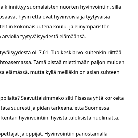
 kiinnittyy suomalaisten nuorten hyvinvointiin, sillä
avat hyvin että ovat hyvinvoivia ja tyytyväisiä
teltiin kokonaisuutena koulu- ja elinympäristön
lla arviolla tyytyväisyydestä elämäänsä.
väisyydestä oli 7,61. Tuo keskiarvo kuitenkin riittää
 johtoasemassa. Tämä pistää miettimään paljon muiden
sa elämässä, mutta kyllä meilläkin on asian suhteen
ppilaita? Saavuttaisimmeko silti Pisassa yhtä korkeita
 tätä suuresti ja pidän tärkeänä, että Suomessa
kentän hyvinvointiin, hyvistä tuloksista huolimatta.
opettajat ja oppijat. Hyvinvointiin panostamalla