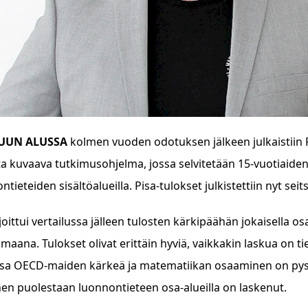
UUN ALUSSA
kolmen vuoden odotuksen jälkeen julkaistiin P
a kuvaava tutkimusohjelma, jossa selvitetään 15-vuotiaide
ontieteiden sisältöalueilla. Pisa-tulokset julkistettiin nyt 
oittui vertailussa jälleen tulosten kärkipäähän jokaisella os
aana. Tulokset olivat erittäin hyviä, vaikkakin laskua on tie
ssa OECD-maiden kärkeä ja matematiikan osaaminen on pys
n puolestaan luonnontieteen osa-alueilla on laskenut.