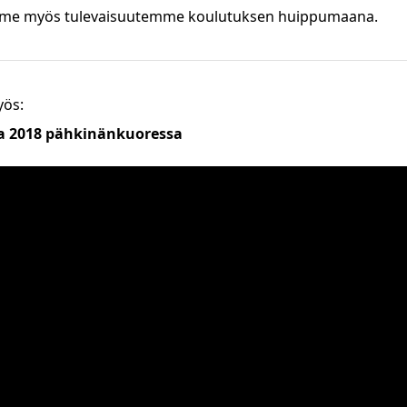
me myös tulevaisuutemme koulutuksen huippumaana.
yös:
sa 2018 pähkinänkuoressa
sällön näyttäminen edellyttää, että
hyväksyt markkinointiev