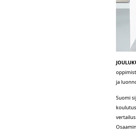
J
OULUK
oppimist
ja luonn
Suomi sij
koulutusm
vertailu
Osaamine